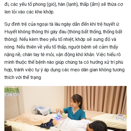
đi, các yếu tố phong (gió), hàn (lạnh), thấp (ẩm) sẽ thừa cơ
len lỏi vào các khe khớp.
Sự đình trệ của ngoại tà lâu ngày dẫn đến khí trệ huyết ứ.
Huyết không thông thì gây đau (thông bất thống, thống bất
thông). Nếu kèm theo yếu tố nhiệt, khớp sẽ sưng đỏ và
nóng. Nếu thiên về yếu tố thấp, người bệnh sẽ cảm thấy
nặng nề, chân tay tê mỏi, vận động khó khăn. Việc hiểu rõ
mình thuộc thể bệnh nào giúp chúng ta có hướng xử trí phù
hợp, tránh việc tự ý áp dụng các mẹo dân gian không tương
thích với thể trạng.
ừng Sau Sinh Có Tự Khỏi
ng? Thông Tin Cần Biết