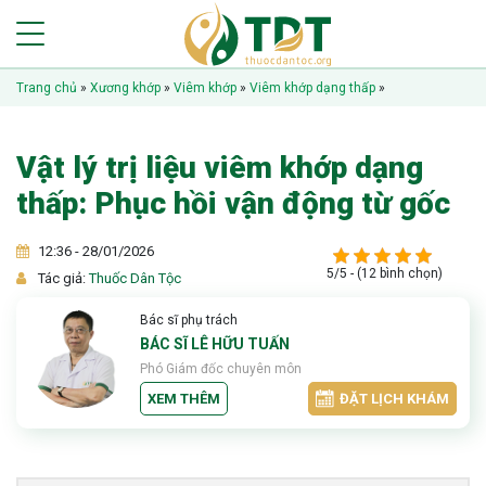
Trang chủ
»
Xương khớp
»
Viêm khớp
»
Viêm khớp dạng thấp
»
Vật lý trị liệu viêm khớp dạng
thấp: Phục hồi vận động từ gốc
12:36 - 28/01/2026
5/5 - (12 bình chọn)
Tác giả:
Thuốc Dân Tộc
Bác sĩ phụ trách
BÁC SĨ LÊ HỮU TUẤN
Phó Giám đốc chuyên môn
XEM THÊM
ĐẶT LỊCH KHÁM