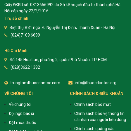
Giấy ĐKKD số: 0313656992 do Sở kế hoạch đầu tư thành phố Hà
Nội cấp ngày 22/2/2016
Trụ sở chính
Biệt thự B31 ngõ 70 Nguyễn Thị Định, Thanh Xuân - Hà Nội
(024)7109 6699
Hồ Chí Minh
Số 145 Hoa Lan, phường 2, quận Phú Nhuận, TP. HCM
(028)3622 1382
trungtamthuocdantoc.com
info@thuocdantoc.org
VỀ CHÚNG TÔI
CHÍNH SÁCH & ĐIỀU KHOẢN
Về chúng tôi
Chính sách bảo mật
Đội ngũ bác sĩ
Chính sách bảo vệ thông tin
cá nhân của người tiêu dùng
Đặt mua thuốc
Chính sách quảng cáo