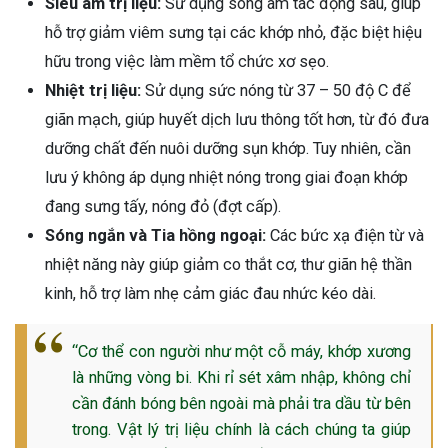
Siêu âm trị liệu:
Sử dụng sóng âm tác động sâu, giúp
hỗ trợ giảm viêm sưng tại các khớp nhỏ, đặc biệt hiệu
hữu trong việc làm mềm tổ chức xơ sẹo.
Nhiệt trị liệu:
Sử dụng sức nóng từ 37 – 50 độ C để
giãn mạch, giúp huyết dịch lưu thông tốt hơn, từ đó đưa
dưỡng chất đến nuôi dưỡng sụn khớp. Tuy nhiên, cần
lưu ý không áp dụng nhiệt nóng trong giai đoạn khớp
đang sưng tấy, nóng đỏ (đợt cấp).
Sóng ngắn và Tia hồng ngoại:
Các bức xạ điện từ và
nhiệt năng này giúp giảm co thắt cơ, thư giãn hệ thần
kinh, hỗ trợ làm nhẹ cảm giác đau nhức kéo dài.
“Cơ thể con người như một cỗ máy, khớp xương
là những vòng bi. Khi rỉ sét xâm nhập, không chỉ
cần đánh bóng bên ngoài mà phải tra dầu từ bên
trong. Vật lý trị liệu chính là cách chúng ta giúp