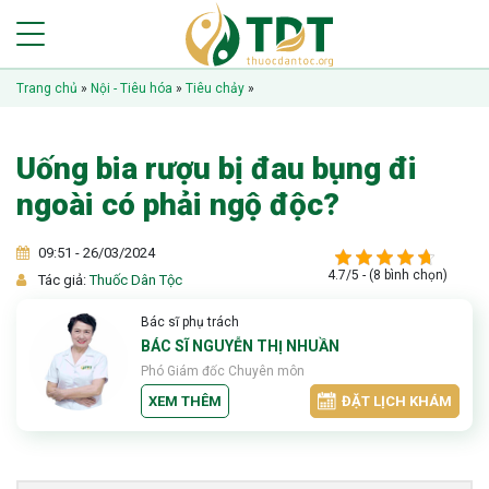
Trang chủ
»
Nội - Tiêu hóa
»
Tiêu chảy
»
Uống bia rượu bị đau bụng đi
ngoài có phải ngộ độc?
09:51 - 26/03/2024
4.7/5 - (8 bình chọn)
Tác giả:
Thuốc Dân Tộc
Bác sĩ phụ trách
BÁC SĨ NGUYỄN THỊ NHUẦN
Phó Giám đốc Chuyên môn
XEM THÊM
ĐẶT LỊCH KHÁM