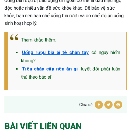
Uống bia rượu bị đau bụng đi ngoài có thể là dấu hiệu ngộ
độc hoặc nhiều vấn đề sức khỏe khác. Để bảo vệ sức
khỏe, bạn nên hạn chế uống bia rượu và có chế độ ăn uống,
sinh hoạt hợp lý.
Tham khảo thêm:
Uống rượu bia bị tê chân tay
có nguy hiểm
không?
Tiêu chảy cấp nên ăn gì
tuyệt đối phải tuân
thủ theo bác sĩ
Chia sẻ:
BÀI VIẾT LIÊN QUAN