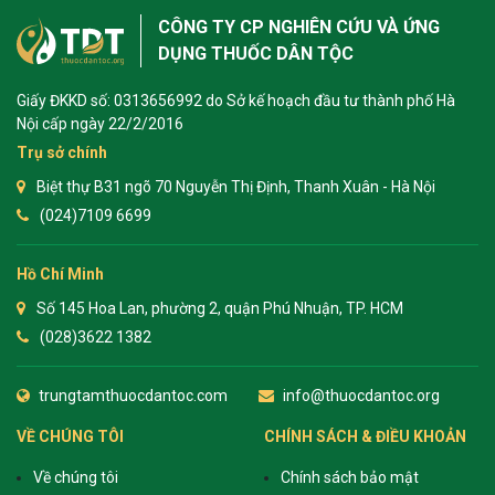
CÔNG TY CP NGHIÊN CỨU VÀ ỨNG
DỤNG THUỐC DÂN TỘC
Giấy ĐKKD số: 0313656992 do Sở kế hoạch đầu tư thành phố Hà
Nội cấp ngày 22/2/2016
Trụ sở chính
Biệt thự B31 ngõ 70 Nguyễn Thị Định, Thanh Xuân - Hà Nội
(024)7109 6699
Hồ Chí Minh
Số 145 Hoa Lan, phường 2, quận Phú Nhuận, TP. HCM
(028)3622 1382
trungtamthuocdantoc.com
info@thuocdantoc.org
VỀ CHÚNG TÔI
CHÍNH SÁCH & ĐIỀU KHOẢN
Về chúng tôi
Chính sách bảo mật