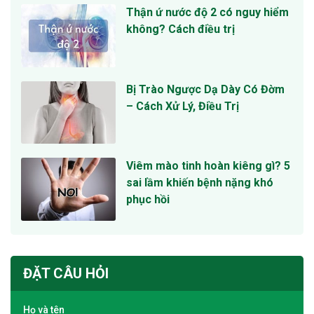
Thận ứ nước độ 2 có nguy hiểm
không? Cách điều trị
Bị Trào Ngược Dạ Dày Có Đờm
– Cách Xử Lý, Điều Trị
Viêm mào tinh hoàn kiêng gì? 5
sai lầm khiến bệnh nặng khó
phục hồi
ĐẶT CÂU HỎI
Họ và tên