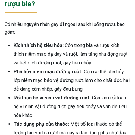
rượu bia?
ng sau sinh là tình trạng viêm da
tính phổ biến, khiến đôi bàn tay,
chân của chị em trở nên khô...
Có nhiều nguyên nhân gây đi ngoài sau khi uống rượu, bao
gồm:
Kích thích hệ tiêu hóa:
Cồn trong bia và rượu kích
thích niêm mạc dạ dày và ruột, làm tăng nhu động ruột
và tiết dịch đường ruột, gây tiêu chảy.
Phá hủy niêm mạc đường ruột:
Cồn có thể phá hủy
lớp niêm mạc bảo vệ đường ruột, làm cho chất độc hại
dễ dàng xâm nhập, gây đau bụng.
Rối loạn hệ vi sinh vật đường ruột:
Cồn làm rối loạn
hệ vi sinh vật đường ruột, gây tiêu chảy và vấn đề tiêu
hóa khác.
Tác dụng phụ của thuốc:
Một số loại thuốc có thể
tương tác với bia rượu và gây ra tác dụng phụ như đau