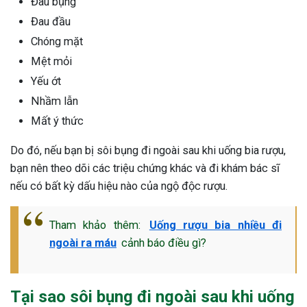
Đau bụng
Đau đầu
Chóng mặt
Mệt mỏi
Yếu ớt
Nhầm lẫn
Mất ý thức
Do đó, nếu bạn bị sôi bụng đi ngoài sau khi uống bia rượu,
bạn nên theo dõi các triệu chứng khác và đi khám bác sĩ
nếu có bất kỳ dấu hiệu nào của ngộ độc rượu.
Tham khảo thêm:
Uống rượu bia nhiều đi
ngoài ra máu
cảnh báo điều gì?
ừng Sau Sinh Có Tự Khỏi
Tại sao sôi bụng đi ngoài sau khi uống
ng? Thông Tin Cần Biết