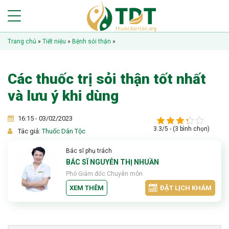
Trang chủ
»
Tiết niệu
»
Bệnh sỏi thận
»
Các thuốc trị sỏi thận tốt nhất
và lưu ý khi dùng
16:15 - 03/02/2023
3.3/5 - (3 bình chọn)
Tác giả:
Thuốc Dân Tộc
Bác sĩ phụ trách
BÁC SĨ NGUYỄN THỊ NHUẦN
Phó Giám đốc Chuyên môn
XEM THÊM
ĐẶT LỊCH KHÁM