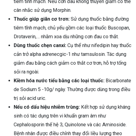
tiêm tĩnh mạch. Nếu cơn đau không thuyên giảm có thể
ng sau sinh là tình trạng viêm da
cân nhắc sử dụng Morphin.
tính phổ biến, khiến đôi bàn tay,
Thuốc giúp giãn cơ trơn:
Sử dụng thuốc bằng đường
chân của chị em trở nên khô...
tiêm tĩnh mạch, chủ yếu gồm các loại thuốc Buscopan,
Drotaverin,… nhằm xoa dịu những cơn đau co thắt.
Dùng thuốc chẹn canxi:
Cụ thể như nifedipin hay thuốc
cản trở alpha adrenecgic-1 như tamsulosin. Tác dụng
giảm đau bằng cách giảm co thắt cơ trơn, hỗ trợ tống
sỏi ra ngoài.
Kiềm hóa nước tiểu bằng các loại thuốc:
Bicarbonate
de Sodium 5 -10g/ ngày. Thường được dùng trong điều
trị sỏi acid uric.
Nếu có dấu hiệu nhiễm trùng:
Kết hợp sử dụng kháng
sinh có tác dụng trên vi khuẩn gram âm như
Cephalosporin thế hệ 3, Quinolone và các Aminoside.
Bệnh nhân được điều chỉnh thay đổi liều lượng theo