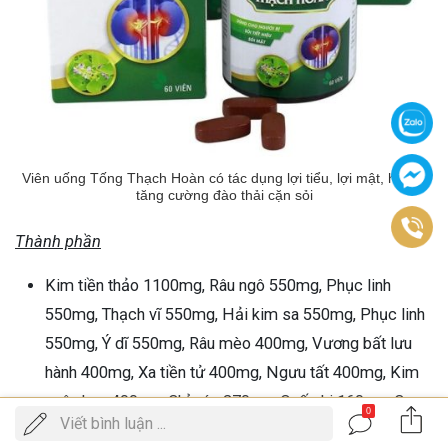
Viên uống Tống Thạch Hoàn có tác dụng lợi tiểu, lợi mật, hỗ trợ
tăng cường đào thải cặn sỏi
Thành phần
Kim tiền thảo 1100mg, Râu ngô 550mg, Phục linh
550mg, Thạch vĩ 550mg, Hải kim sa 550mg, Phục linh
550mg, Ý dĩ 550mg, Râu mèo 400mg, Vương bất lưu
hành 400mg, Xa tiền tử 400mg, Ngưu tất 400mg, Kim
ngân hoa 400mg, Chỉ xác 270mg, Quế chi 160mg, Cam
0
Gọi
Viết bình luận ...
ĐẶT LỊCH KHÁM
thảo 160mg, Hoàng bá 270mg, Ô dược 270mg
điện