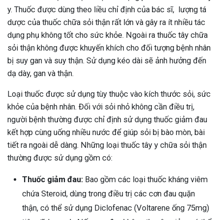
y. Thuốc được dùng theo liều chỉ định của bác sĩ, lượng tá
dược của thuốc chữa sỏi thận rất lớn và gây ra ít nhiều tác
dụng phụ không tốt cho sức khỏe. Ngoài ra thuốc tây chữa
sỏi thận không được khuyến khích cho đối tượng bệnh nhân
bị suy gan và suy thận. Sử dụng kéo dài sẽ ảnh hưởng đến
dạ dày, gan và thận.
Loại thuốc được sử dụng tùy thuộc vào kích thước sỏi, sức
khỏe của bệnh nhân. Đối với sỏi nhỏ không cần điều trị,
người bệnh thường được chỉ định sử dụng thuốc giảm đau
kết hợp cùng uống nhiều nước để giúp sỏi bị bào mòn, bài
tiết ra ngoài dễ dàng. Những loại thuốc tây y chữa sỏi thận
thường được sử dụng gồm có:
Thuốc giảm đau:
Bao gồm các loại thuốc kháng viêm
chứa Steroid, dùng trong điều trị các cơn đau quặn
ừng Sau Sinh Có Tự Khỏi
thận, có thể sử dụng Diclofenac (Voltarene ống 75mg)
ng? Thông Tin Cần Biết