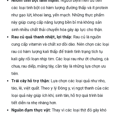
Nhóm tinh bột lành mạnh:
Người bệnh nên ưu tiên
các loại tinh bột có hàm lượng đường thấp và ít protein
như gạo lứt, khoai lang, yến mạch. Những thực phẩm
này giúp cung cấp năng lượng bền bỉ mà không sản
sinh nhiều chất thải chuyển hóa gây áp lực cho thận.
Rau củ quả thanh nhiệt, lợi thấp:
Rau củ là nguồn
cung cấp vitamin và chất xơ dồi dào. Nên chọn các loại
rau có hàm lượng kali thấp để tránh tình trạng tích tụ
kali gây rối loạn nhịp tim. Các loại rau như ớt chuông, cà
chua, rau diếp, măng tây, cần tây là những lựa chọn ưu
tiên.
Trái cây hỗ trợ thận:
Lựa chọn các loại quả như nho,
táo, lê, việt quất. Theo y lý Đông y, vị ngọt thanh của các
loại quả này giúp ích khí, sinh tân, hỗ trợ quá trình bài
tiết diễn ra nhẹ nhàng hơn.
Nguồn đạm thực vật:
Thay vì các loại thịt đỏ gây khó