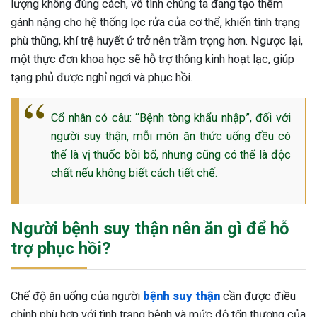
lượng không đúng cách, vô tình chúng ta đang tạo thêm
gánh nặng cho hệ thống lọc rửa của cơ thể, khiến tình trạng
phù thũng, khí trệ huyết ứ trở nên trầm trọng hơn. Ngược lại,
một thực đơn khoa học sẽ hỗ trợ thông kinh hoạt lạc, giúp
tạng phủ được nghỉ ngơi và phục hồi.
Cổ nhân có câu: “Bệnh tòng khẩu nhập”, đối với
người suy thận, mỗi món ăn thức uống đều có
thể là vị thuốc bồi bổ, nhưng cũng có thể là độc
chất nếu không biết cách tiết chế.
Người bệnh suy thận nên ăn gì để hỗ
trợ phục hồi?
ừng Sau Sinh Có Tự Khỏi
Chế độ ăn uống của người
bệnh suy thận
cần được điều
ng? Thông Tin Cần Biết
chỉnh phù hợp với tình trạng bệnh và mức độ tổn thương của