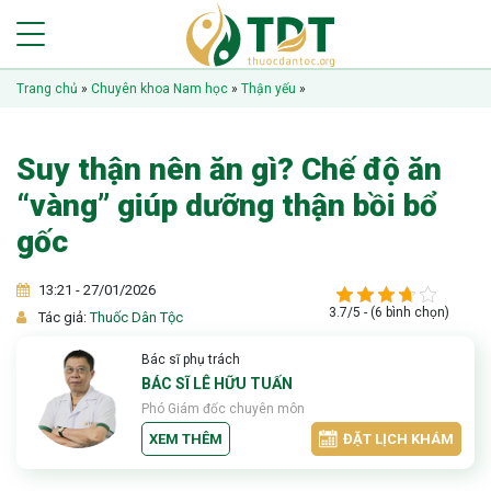
Trang chủ
»
Chuyên khoa Nam học
»
Thận yếu
»
Suy thận nên ăn gì? Chế độ ăn
“vàng” giúp dưỡng thận bồi bổ
gốc
13:21 - 27/01/2026
3.7/5 - (6 bình chọn)
Tác giả:
Thuốc Dân Tộc
Bác sĩ phụ trách
BÁC SĨ LÊ HỮU TUẤN
Phó Giám đốc chuyên môn
XEM THÊM
ĐẶT LỊCH KHÁM