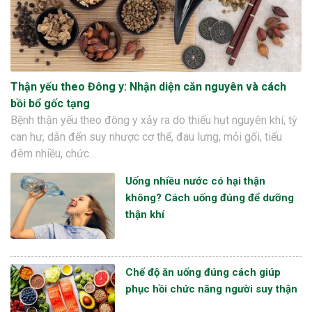
Thận yếu theo Đông y: Nhận diện căn nguyên và cách
bồi bổ gốc tạng
Bệnh thận yếu theo đông y xảy ra do thiếu hụt nguyên khí, tỳ
can hư, dẫn đến suy nhược cơ thể, đau lưng, mỏi gối, tiểu
đêm nhiều, chức…
Uống nhiều nước có hại thận
không? Cách uống đúng để dưỡng
thận khí
Chế độ ăn uống đúng cách giúp
phục hồi chức năng người suy thận