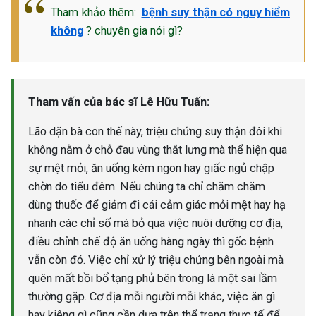
Tham khảo thêm:
bệnh suy thận có nguy hiểm
không
? chuyên gia nói gì?
Tham vấn của bác sĩ Lê Hữu Tuấn:
Lão dặn bà con thế này, triệu chứng suy thận đôi khi
không nằm ở chỗ đau vùng thắt lưng mà thể hiện qua
sự mệt mỏi, ăn uống kém ngon hay giấc ngủ chập
chờn do tiểu đêm. Nếu chúng ta chỉ chăm chăm
dùng thuốc để giảm đi cái cảm giác mỏi mệt hay hạ
nhanh các chỉ số mà bỏ qua việc nuôi dưỡng cơ địa,
điều chỉnh chế độ ăn uống hàng ngày thì gốc bệnh
vẫn còn đó. Việc chỉ xử lý triệu chứng bên ngoài mà
quên mất bồi bổ tạng phủ bên trong là một sai lầm
thường gặp. Cơ địa mỗi người mỗi khác, việc ăn gì
hay kiêng gì cũng cần dựa trên thể trạng thực tế để