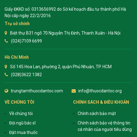
Giấy ĐKKD số: 0313656992 do Sở kế hoạch đầu tư thành phố Hà
Nội cấp ngày 22/2/2016
Trụ sở chính
Biệt thự B31 ngõ 70 Nguyễn Thị Định, Thanh Xuân - Hà Nội
(024)7109 6699
Hồ Chí Minh
Số 145 Hoa Lan, phường 2, quận Phú Nhuận, TP. HCM
(028)3622 1382
trungtamthuocdantoc.com
info@thuocdantoc.org
VỀ CHÚNG TÔI
CHÍNH SÁCH & ĐIỀU KHOẢN
Về chúng tôi
Chính sách bảo mật
Đội ngũ bác sĩ
Chính sách bảo vệ thông tin
cá nhân của người tiêu dùng
Đặt mua thuốc