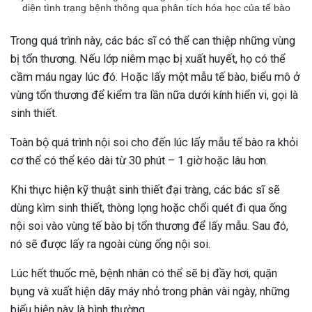
diện tình trạng bệnh thông qua phân tích hóa học của tế bào
Trong quá trình này, các bác sĩ có thể can thiệp những vùng
bị tổn thương. Nếu lớp niêm mạc bị xuất huyết, họ có thể
cầm máu ngay lúc đó. Hoặc lấy một mẫu tế bào, biểu mô ở
vùng tổn thương để kiểm tra lần nữa dưới kính hiển vi, gọi là
sinh thiết.
Toàn bộ quá trình nội soi cho đến lúc lấy mẫu tế bào ra khỏi
cơ thể có thể kéo dài từ 30 phút – 1 giờ hoặc lâu hơn.
Khi thực hiện kỹ thuật sinh thiết đại tràng, các bác sĩ sẽ
dùng kìm sinh thiết, thòng lọng hoặc chổi quét đi qua ống
nội soi vào vùng tế bào bị tổn thương để lấy mẫu. Sau đó,
nó sẽ được lấy ra ngoài cùng ống nội soi.
Lúc hết thuốc mê, bệnh nhân có thể sẽ bị đầy hơi, quặn
ừng Sau Sinh Có Tự Khỏi
bụng và xuất hiện dãy máy nhỏ trong phân vài ngày, những
ng? Thông Tin Cần Biết
biểu hiện này là bình thường.