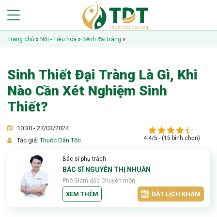
Trang chủ
»
Nội - Tiêu hóa
»
Bệnh đại tràng
»
Sinh Thiết Đại Tràng Là Gì, Khi
Nào Cần Xét Nghiệm Sinh
Thiết?
10:30 - 27/03/2024
4.4/5 - (15 bình chọn)
Tác giả:
Thuốc Dân Tộc
Bác sĩ phụ trách
BÁC SĨ NGUYỄN THỊ NHUẦN
Phó Giám đốc Chuyên môn
XEM THÊM
ĐẶT LỊCH KHÁM