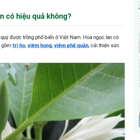
n có hiệu quả không?
c quý được trồng phổ biến ở Việt Nam. Hoa ngọc lan có
ao gồm
trị ho
,
viêm họng
,
viêm phế quản
, cải thiện sức