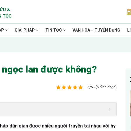
ỨU &
N TỘC
ẶP
GIẢI PHÁP
TIN TỨC
VĂN HÓA – TUYỂN DỤNG
L
 ngọc lan được không?
5/5 - (6 bình chọn)
háp dân gian được nhiều người truyền tai nhau với hy