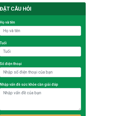
ĐẶT CÂU HỎI
Họ và tên
Tuổi
Số điện thoại
Nhập vấn đề sức khỏe cần giải đáp