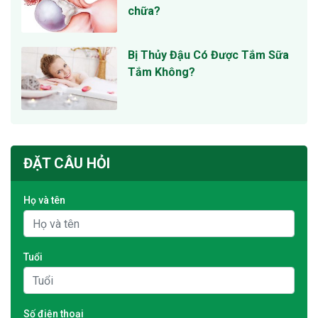
chữa?
Bị Thủy Đậu Có Được Tắm Sữa
Tắm Không?
ĐẶT CÂU HỎI
Họ và tên
Tuổi
Số điện thoại