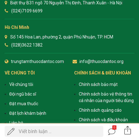
Biệt thự B31 ngõ 70 Nguyễn Thị Định, Thanh Xuân - Hà Nội
(024)7109 6699
Hồ Chí Minh
Số 145 Hoa Lan, phường 2, quận Phú Nhuận, TP. HCM
(028)3622 1382
trungtamthuocdantoc.com
info@thuocdantoc.org
VỀ CHÚNG TÔI
CHÍNH SÁCH & ĐIỀU KHOẢN
Về chúng tôi
Chính sách bảo mật
Đội ngũ bác sĩ
Chính sách bảo vệ thông tin
cá nhân của người tiêu dùng
Đặt mua thuốc
Chính sách quảng cáo
Đặt lịch khám bệnh
Chính sách và điều khoản
Liên hệ
0
Chính sách vận chuyển
Gọi
Viết bình luận ...
ĐẶT LỊCH KHÁM
điện