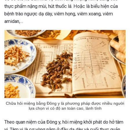
thực phẩm nặng mùi, hút thuốc lá. Hoặc là biểu hiện của
bệnh trào ngược dạ dày, viêm họng, viêm xoang, viêm
amidan,…
Chữa hôi miệng bằng Đông y là phương pháp được nhiều người
lựa chọn vì có độ an toàn cao, lành tính
Theo quan niệm của Đông y, hôi miệng khởi phát do hở tâm
vị. Tâm vị là cơ vòng nằm ở đầu dạ dày và cuối thực quản,