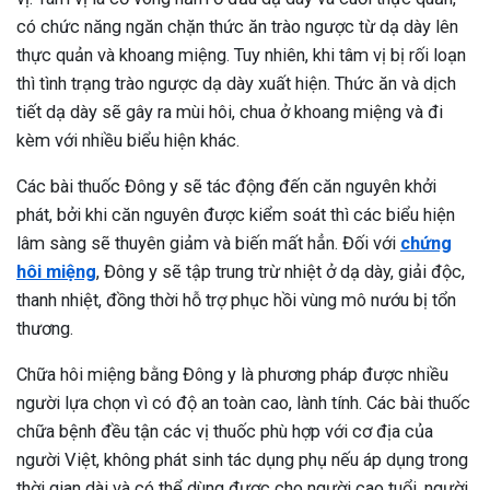
có chức năng ngăn chặn thức ăn trào ngược từ dạ dày lên
thực quản và khoang miệng. Tuy nhiên, khi tâm vị bị rối loạn
thì tình trạng trào ngược dạ dày xuất hiện. Thức ăn và dịch
tiết dạ dày sẽ gây ra mùi hôi, chua ở khoang miệng và đi
kèm với nhiều biểu hiện khác.
Các bài thuốc Đông y sẽ tác động đến căn nguyên khởi
phát, bởi khi căn nguyên được kiểm soát thì các biểu hiện
lâm sàng sẽ thuyên giảm và biến mất hẳn. Đối với
chứng
hôi miệng
, Đông y sẽ tập trung trừ nhiệt ở dạ dày, giải độc,
thanh nhiệt, đồng thời hỗ trợ phục hồi vùng mô nướu bị tổn
thương.
Chữa hôi miệng bằng Đông y là phương pháp được nhiều
người lựa chọn vì có độ an toàn cao, lành tính. Các bài thuốc
chữa bệnh đều tận các vị thuốc phù hợp với cơ địa của
ừng Sau Sinh Có Tự Khỏi
người Việt, không phát sinh tác dụng phụ nếu áp dụng trong
ng? Thông Tin Cần Biết
thời gian dài và có thể dùng được cho người cao tuổi, người