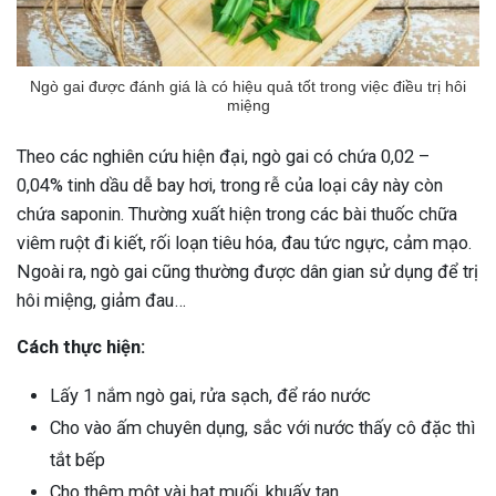
Ngò gai được đánh giá là có hiệu quả tốt trong việc điều trị hôi
miệng
Theo các nghiên cứu hiện đại, ngò gai có chứa 0,02 –
0,04% tinh dầu dễ bay hơi, trong rễ của loại cây này còn
chứa saponin. Thường xuất hiện trong các bài thuốc chữa
viêm ruột đi kiết, rối loạn tiêu hóa, đau tức ngực, cảm mạo.
Ngoài ra, ngò gai cũng thường được dân gian sử dụng để trị
hôi miệng, giảm đau…
Cách thực hiện:
Lấy 1 nắm ngò gai, rửa sạch, để ráo nước
Cho vào ấm chuyên dụng, sắc với nước thấy cô đặc thì
tắt bếp
Cho thêm một vài hạt muối, khuấy tan