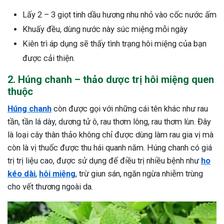
ng sau sinh là tình trạng viêm da
Lấy 2 – 3 giọt tinh dầu hương nhu nhỏ vào cốc nước ấm
tính phổ biến, khiến đôi bàn tay,
Khuấy đều, dùng nước này súc miệng mỗi ngày
chân của chị em trở nên khô...
Kiên trì áp dụng sẽ thấy tình trạng hôi miệng của bạn
được cải thiện.
2. Húng chanh – thảo dược trị hôi miệng quen
thuộc
Húng chanh
còn được gọi với những cái tên khác như rau
tần, tần lá dày, dương tử ô, rau thơm lông, rau thơm lùn. Đây
là loại cây thân thảo không chỉ được dùng làm rau gia vị mà
còn là vị thuốc được thu hái quanh năm. Húng chanh có giá
trị trị liệu cao, được sử dụng để điều trị nhiều bệnh như
ho
kéo dài
,
hôi miệng
, trừ giun sán, ngăn ngừa nhiễm trùng
cho vết thương ngoài da.