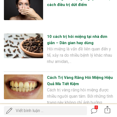
cách điều trị dứt điểm
10 cách trị hôi miệng tại nhà đơn
giản – Dân gian hay dùng
Hôi miệng là vấn đề liên quan đến y
tế, xảy ra do nhiều bệnh lý khác nhau
như amidan,…
Cách Trị Vàng Răng Hôi Miệng Hiệu
Quả Mà Tiết Kiệm
Cách trị vàng răng hôi miệng được
nhiều người quan tâm. Bởi những tình
trạng này không chỉ ảnh hưởng…
0
Gọi
Viết bình luận ...
ĐẶT LỊCH KHÁM
điện