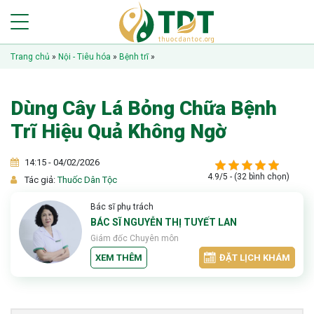
Trang chủ
»
Nội - Tiêu hóa
»
Bệnh trĩ
»
Dùng Cây Lá Bỏng Chữa Bệnh
Trĩ Hiệu Quả Không Ngờ
14:15 - 04/02/2026
4.9/5 - (32 bình chọn)
Tác giả:
Thuốc Dân Tộc
Bác sĩ phụ trách
BÁC SĨ NGUYỄN THỊ TUYẾT LAN
Giám đốc Chuyên môn
XEM THÊM
ĐẶT LỊCH KHÁM