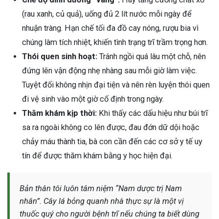
(rau xanh, củ quả), uống đủ 2 lít nước mỗi ngày để
nhuận tràng. Hạn chế tối đa đồ cay nóng, rượu bia vì
chúng làm tích nhiệt, khiến tình trạng trĩ trầm trọng hơn.
Thói quen sinh hoạt:
Tránh ngồi quá lâu một chỗ, nên
đứng lên vận động nhẹ nhàng sau mỗi giờ làm việc.
Tuyệt đối không nhịn đại tiện và nên rèn luyện thói quen
đi vệ sinh vào một giờ cố định trong ngày.
Thăm khám kịp thời:
Khi thấy các dấu hiệu như búi trĩ
sa ra ngoài không co lên được, đau đớn dữ dội hoặc
chảy máu thành tia, bà con cần đến các cơ sở y tế uy
tín để được thăm khám bằng y học hiện đại.
Bản thân tôi luôn tâm niệm “Nam dược trị Nam
nhân”. Cây lá bỏng quanh nhà thực sự là một vị
thuốc quý cho người bệnh trĩ nếu chúng ta biết dùng