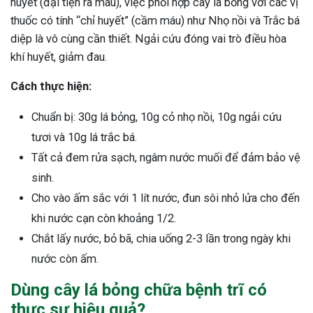
huyết (đại tiện ra máu), việc phối hợp cây lá bỏng với các vị
thuốc có tính “chỉ huyết” (cầm máu) như Nhọ nồi và Trắc bá
diệp là vô cùng cần thiết. Ngải cứu đóng vai trò điều hòa
khí huyết, giảm đau.
Cách thực hiện:
Chuẩn bị: 30g lá bỏng, 10g cỏ nhọ nồi, 10g ngải cứu
tươi và 10g lá trắc bá.
Tất cả đem rửa sạch, ngâm nước muối để đảm bảo vệ
sinh.
Cho vào ấm sắc với 1 lít nước, đun sôi nhỏ lửa cho đến
khi nước cạn còn khoảng 1/2.
Chắt lấy nước, bỏ bã, chia uống 2-3 lần trong ngày khi
nước còn ấm.
Dùng cây lá bỏng chữa bệnh trĩ có
thực sự hiệu quả?