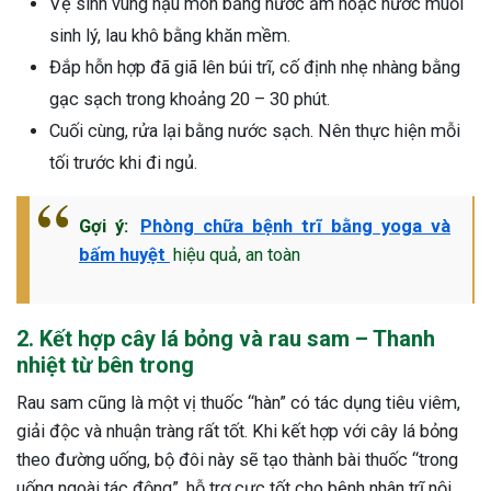
Vệ sinh vùng hậu môn bằng nước ấm hoặc nước muối
sinh lý, lau khô bằng khăn mềm.
Đắp hỗn hợp đã giã lên búi trĩ, cố định nhẹ nhàng bằng
gạc sạch trong khoảng 20 – 30 phút.
Cuối cùng, rửa lại bằng nước sạch. Nên thực hiện mỗi
tối trước khi đi ngủ.
Gợi ý:
Phòng chữa bệnh trĩ bằng yoga và
bấm huyệt
hiệu quả, an toàn
2. Kết hợp cây lá bỏng và rau sam – Thanh
nhiệt từ bên trong
Rau sam cũng là một vị thuốc “hàn” có tác dụng tiêu viêm,
giải độc và nhuận tràng rất tốt. Khi kết hợp với cây lá bỏng
theo đường uống, bộ đôi này sẽ tạo thành bài thuốc “trong
uống ngoài tác động”, hỗ trợ cực tốt cho bệnh nhân trĩ nội,