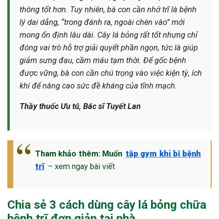
thông tốt hơn. Tuy nhiên, bà con cần nhớ trĩ là bệnh
lý dai dẳng, “trong đánh ra, ngoài chèn vào” mới
mong ổn định lâu dài. Cây lá bỏng rất tốt nhưng chỉ
đóng vai trò hỗ trợ giải quyết phần ngọn, tức là giúp
giảm sưng đau, cầm máu tạm thời. Để gốc bệnh
được vững, bà con cần chú trọng vào việc kiện tỳ, ích
khí để nâng cao sức đề kháng của tĩnh mạch.
Thầy thuốc Ưu tú, Bác sĩ Tuyết Lan
Tham khảo thêm:
Muốn
tập gym khi bị bệnh
trĩ
– xem ngay bài viết
Chia sẻ 3 cách dùng cây lá bỏng chữa
bệnh trĩ đơn giản tại nhà