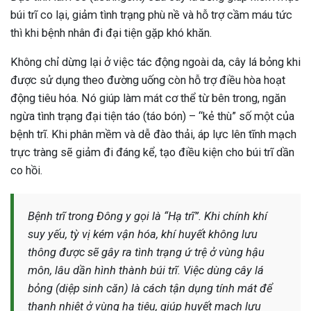
búi trĩ co lại, giảm tình trạng phù nề và hỗ trợ cầm máu tức
ng sau sinh là tình trạng viêm da
thì khi bệnh nhân đi đại tiện gặp khó khăn.
tính phổ biến, khiến đôi bàn tay,
chân của chị em trở nên khô...
Không chỉ dừng lại ở việc tác động ngoài da, cây lá bỏng khi
được sử dụng theo đường uống còn hỗ trợ điều hòa hoạt
động tiêu hóa. Nó giúp làm mát cơ thể từ bên trong, ngăn
ngừa tình trạng đại tiện táo (táo bón) – “kẻ thù” số một của
bệnh trĩ. Khi phân mềm và dễ đào thải, áp lực lên tĩnh mạch
trực tràng sẽ giảm đi đáng kể, tạo điều kiện cho búi trĩ dần
co hồi.
Bệnh trĩ trong Đông y gọi là “Hạ trĩ”. Khi chính khí
suy yếu, tỳ vị kém vận hóa, khí huyết không lưu
thông được sẽ gây ra tình trạng ứ trệ ở vùng hậu
môn, lâu dần hình thành búi trĩ. Việc dùng cây lá
bỏng (diệp sinh căn) là cách tận dụng tính mát để
thanh nhiệt ở vùng hạ tiêu, giúp huyết mạch lưu