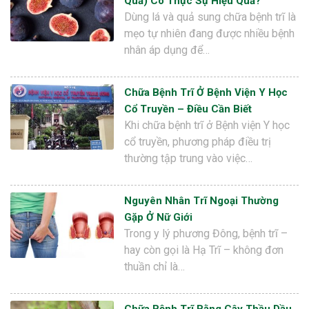
Quả) Có Thực Sự Hiệu Quả?
Dùng lá và quả sung chữa bệnh trĩ là
mẹo tự nhiên đang được nhiều bệnh
nhân áp dụng để…
Chữa Bệnh Trĩ Ở Bệnh Viện Y Học
Cổ Truyền – Điều Cần Biết
Khi chữa bệnh trĩ ở Bệnh viện Y học
cổ truyền, phương pháp điều trị
thường tập trung vào việc…
Nguyên Nhân Trĩ Ngoại Thường
Gặp Ở Nữ Giới
Trong y lý phương Đông, bệnh trĩ –
hay còn gọi là Hạ Trĩ – không đơn
thuần chỉ là…
Chữa Bệnh Trĩ Bằng Cây Thầu Dầu