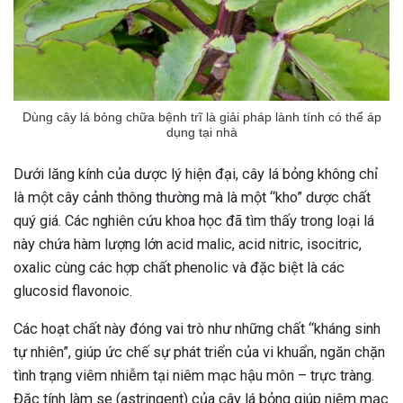
Dùng cây lá bỏng chữa bệnh trĩ là giải pháp lành tính có thể áp
dụng tại nhà
Dưới lăng kính của dược lý hiện đại, cây lá bỏng không chỉ
là một cây cảnh thông thường mà là một “kho” dược chất
quý giá. Các nghiên cứu khoa học đã tìm thấy trong loại lá
này chứa hàm lượng lớn acid malic, acid nitric, isocitric,
oxalic cùng các hợp chất phenolic và đặc biệt là các
glucosid flavonoic.
Các hoạt chất này đóng vai trò như những chất “kháng sinh
tự nhiên”, giúp ức chế sự phát triển của vi khuẩn, ngăn chặn
ừng Sau Sinh Có Tự Khỏi
tình trạng viêm nhiễm tại niêm mạc hậu môn – trực tràng.
ng? Thông Tin Cần Biết
Đặc tính làm se (astringent) của cây lá bỏng giúp niêm mạc