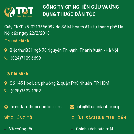
CÔNG TY CP NGHIÊN CỨU VÀ ỨNG
DỤNG THUỐC DÂN TỘC
Giấy ĐKKD số: 0313656992 do Sở kế hoạch đầu tư thành phố Hà
Nội cấp ngày 22/2/2016
Trụ sở chính
Biệt thự B31 ngõ 70 Nguyễn Thị Định, Thanh Xuân - Hà Nội
(024)7109 6699
Hồ Chí Minh
Số 145 Hoa Lan, phường 2, quận Phú Nhuận, TP. HCM
(028)3622 1382
trungtamthuocdantoc.com
info@thuocdantoc.org
VỀ CHÚNG TÔI
CHÍNH SÁCH & ĐIỀU KHOẢN
Về chúng tôi
Chính sách bảo mật