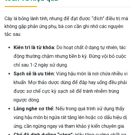
Cây lá bỏng lành tính, nhưng để đạt được “đích” điều trị mà
không gặp phản ứng phụ, bà con cần ghi nhớ các nguyên
tắc sau:
Kiên trì là từ khóa:
Do hoạt chất ở dạng tự nhiên, tác
động thường chậm nhưng bền b kỳ. Đừng vội bỏ cuộc
chỉ sau 1-2 ngày sử dụng.
Sạch sẽ là ưu tiên:
Vùng hậu môn là nơi chứa nhiều vi
khuẩn. Mọi thảo dược dùng để đắp hay uống đều phải
được sơ chế cực kỳ sạch sẽ để tránh nhiễm trùng
ngược dòng.
Lắng nghe cơ thể:
Nếu trong quá trình sử dụng thấy
vùng hậu môn bị ngứa rát tăng lên hoặc có dấu hiệu dị
ứng, cần ngừng ngay và tham khảo ý kiến chuyên gia.
Chế độ dinh dưỡng “vàng”:
Hãy tăng cường chất xơ