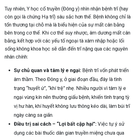
Tuy nhiên, Y học cổ truyền (Đông y) nhìn nhận bệnh trĩ (hay
còn gọi là chứng Hạ trĩ) sâu sắc hơn thế. Bệnh không chỉ là
tổn thương tại chỗ mà là biểu hiện của sự mất cân bằng
bên trong cơ thể. Khi cơ thể suy nhược, âm dương mất cân
bằng, kết hợp với các yếu tố ngoại tà xâm nhập hoặc lối
sống không khoa học sẽ dẫn đến trĩ nặng qua các nguyên
nhân chính:
Sự chủ quan và tâm lý e ngại:
Bệnh trĩ vốn phát triển
âm thầm. Theo Đông y, ở giai đoạn đầu, đây là tình
trạng “huyết ứ”, “khí trệ” nhẹ. Nhiều người vì tâm lý e
ngại vùng kín nên thường giấu bệnh, khiến tình trạng tỳ
vị hư hàn, khí huyết không lưu thông kéo dài, làm búi trĩ
ngày càng sa giãn.
Điều trị sai cách – “Lợi bất cập hại”:
Việc tự ý sử
ừng Sau Sinh Có Tự Khỏi
dụng các bài thuốc dân gian truyền miệng chưa qua
ng? Thông Tin Cần Biết