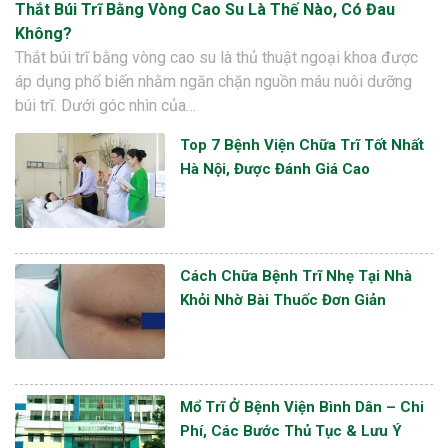
Thắt Búi Trĩ Bằng Vòng Cao Su Là Thế Nào, Có Đau
Không?
Thắt búi trĩ bằng vòng cao su là thủ thuật ngoại khoa được
áp dụng phổ biến nhằm ngăn chặn nguồn máu nuôi dưỡng
búi trĩ. Dưới góc nhìn của…
Top 7 Bệnh Viện Chữa Trĩ Tốt Nhất
Hà Nội, Được Đánh Giá Cao
Cách Chữa Bệnh Trĩ Nhẹ Tại Nhà
Khỏi Nhờ Bài Thuốc Đơn Giản
Mổ Trĩ Ở Bệnh Viện Bình Dân – Chi
Phí, Các Bước Thủ Tục & Lưu Ý