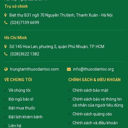
Trụ sở chính
Biệt thự B31 ngõ 70 Nguyễn Thị Định, Thanh Xuân - Hà Nội
(024)7109 6699
Hồ Chí Minh
Số 145 Hoa Lan, phường 2, quận Phú Nhuận, TP. HCM
(028)3622 1382
trungtamthuocdantoc.com
info@thuocdantoc.org
VỀ CHÚNG TÔI
CHÍNH SÁCH & ĐIỀU KHOẢN
Về chúng tôi
Chính sách bảo mật
Đội ngũ bác sĩ
Chính sách bảo vệ thông tin
cá nhân của người tiêu dùng
Đặt mua thuốc
Chính sách quảng cáo
Đặt lịch khám bệnh
Chính sách và điều khoản
Liên hệ