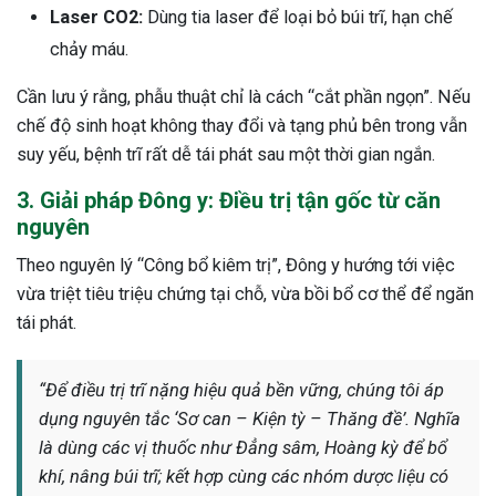
Laser CO2:
Dùng tia laser để loại bỏ búi trĩ, hạn chế
chảy máu.
Cần lưu ý rằng, phẫu thuật chỉ là cách “cắt phần ngọn”. Nếu
chế độ sinh hoạt không thay đổi và tạng phủ bên trong vẫn
suy yếu, bệnh trĩ rất dễ tái phát sau một thời gian ngắn.
3. Giải pháp Đông y: Điều trị tận gốc từ căn
nguyên
Theo nguyên lý “Công bổ kiêm trị”, Đông y hướng tới việc
vừa triệt tiêu triệu chứng tại chỗ, vừa bồi bổ cơ thể để ngăn
tái phát.
“Để điều trị trĩ nặng hiệu quả bền vững, chúng tôi áp
dụng nguyên tắc ‘Sơ can – Kiện tỳ – Thăng đề’. Nghĩa
là dùng các vị thuốc như Đẳng sâm, Hoàng kỳ để bổ
khí, nâng búi trĩ; kết hợp cùng các nhóm dược liệu có