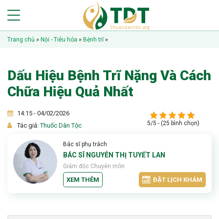
Trang chủ
»
Nội - Tiêu hóa
»
Bệnh trĩ
»
Dấu Hiệu Bệnh Trĩ Nặng Và Cách
Chữa Hiệu Quả Nhất
14:15 - 04/02/2026
5/5 - (25 bình chọn)
Tác giả:
Thuốc Dân Tộc
Bác sĩ phụ trách
BÁC SĨ NGUYỄN THỊ TUYẾT LAN
Giám đốc Chuyên môn
XEM THÊM
ĐẶT LỊCH KHÁM