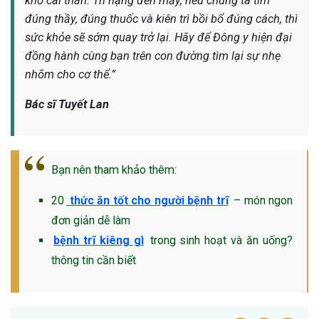
khổ cái thân. Trĩ nặng đến mấy, nếu chúng ta tìm
đúng thầy, đúng thuốc và kiên trì bồi bổ đúng cách, thì
sức khỏe sẽ sớm quay trở lại. Hãy để Đông y hiện đại
đồng hành cùng bạn trên con đường tìm lại sự nhẹ
nhõm cho cơ thể.”
Bác sĩ Tuyết Lan
Bạn nên tham khảo thêm:
20
thức ăn tốt cho người bệnh trĩ
– món ngon
đơn giản dễ làm
bệnh trĩ kiêng gì
trong sinh hoạt và ăn uống?
thông tin cần biết