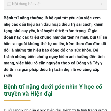
Nội dung bài viết
Bệnh trĩ nặng thường là hệ quả tất yếu của việc xem
nhẹ các dấu hiệu ban đầu hoặc điều trị sai cách, khiến
tạng phủ suy yếu, khí huyết ứ trệ trầm trọng. Ở giai
đoạn này, các triệu chứng như đại tiện ra máu, búi trĩ sa
hẳn ra ngoài không thể tự co lên, kèm theo đau đớn dữ
dội là những tín hiệu báo động đỏ cho sức khỏe. Để
tránh những biến chứng nguy hiểm ảnh hưởng đến tính
mạng, việc hiểu rõ căn nguyên theo cả Đông và Tây y
để tìm ra giải pháp điều trị toàn diện là vô cùng cấp
thiết.
Bệnh trĩ nặng dưới góc nhìn Y học cổ
truyền và Hiện đại
Dưới lăng kính của y học hiện đại, bệnh trĩ là tình trạng sưng