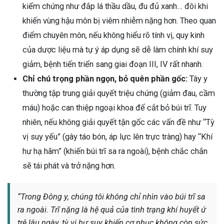
kiểm chứng như đắp lá thầu dầu, đu đủ xanh… đôi khi
ng sau sinh là tình trạng viêm da
khiến vùng hậu môn bị viêm nhiễm nặng hơn. Theo quan
tính phổ biến, khiến đôi bàn tay,
điểm chuyên môn, nếu không hiểu rõ tính vị, quy kinh
chân của chị em trở nên khô...
của dược liệu mà tự ý áp dụng sẽ dễ làm chính khí suy
giảm, bệnh tiến triển sang giai đoạn III, IV rất nhanh.
Chỉ chú trọng phần ngọn, bỏ quên phần gốc:
Tây y
thường tập trung giải quyết triệu chứng (giảm đau, cầm
máu) hoặc can thiệp ngoại khoa để cắt bỏ búi trĩ. Tuy
nhiên, nếu không giải quyết tận gốc các vấn đề như “Tỳ
vị suy yếu” (gây táo bón, áp lực lên trực tràng) hay “Khí
hư hạ hãm” (khiến búi trĩ sa ra ngoài), bệnh chắc chắn
sẽ tái phát và trở nặng hơn.
“Trong Đông y, chúng tôi không chỉ nhìn vào búi trĩ sa
ra ngoài. Trĩ nặng là hệ quả của tình trạng khí huyết ứ
trệ lâu ngày, tỳ vị hư suy khiến cơ nhục không còn sức