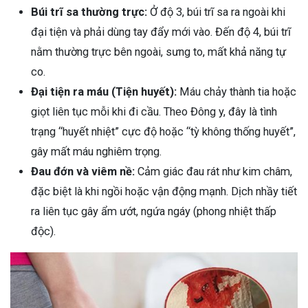
Búi trĩ sa thường trực:
Ở độ 3, búi trĩ sa ra ngoài khi
đại tiện và phải dùng tay đẩy mới vào. Đến độ 4, búi trĩ
nằm thường trực bên ngoài, sưng to, mất khả năng tự
co.
Đại tiện ra máu (Tiện huyết):
Máu chảy thành tia hoặc
giọt liên tục mỗi khi đi cầu. Theo Đông y, đây là tình
trạng “huyết nhiệt” cực độ hoặc “tỳ không thống huyết”,
gây mất máu nghiêm trọng.
Đau đớn và viêm nề:
Cảm giác đau rát như kim châm,
đặc biệt là khi ngồi hoặc vận động mạnh. Dịch nhầy tiết
ra liên tục gây ẩm ướt, ngứa ngáy (phong nhiệt thấp
độc).