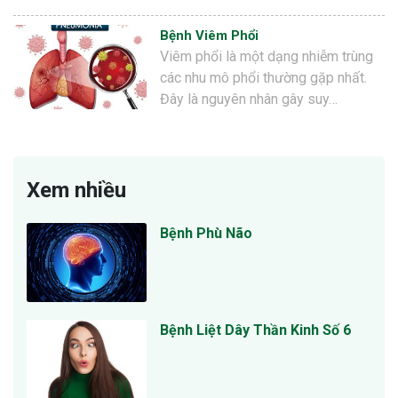
Bệnh Viêm Phổi
Viêm phổi là một dạng nhiễm trùng
các nhu mô phổi thường gặp nhất.
Đây là nguyên nhân gây suy…
Xem nhiều
Bệnh Phù Não
Bệnh Liệt Dây Thần Kinh Số 6