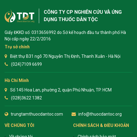
CÔNG TY CP NGHIÊN CỨU VÀ ỨNG
DỤNG THUỐC DÂN TỘC
Giấy ĐKKD số: 0313656992 do Sở kế hoạch đầu tư thành phố Hà
Nội cấp ngày 22/2/2016
Trụ sở chính
Biệt thự B31 ngõ 70 Nguyễn Thị Định, Thanh Xuân - Hà Nội
(024)7109 6699
Hồ Chí Minh
Số 145 Hoa Lan, phường 2, quận Phú Nhuận, TP. HCM
(028)3622 1382
trungtamthuocdantoc.com
info@thuocdantoc.org
VỀ CHÚNG TÔI
CHÍNH SÁCH & ĐIỀU KHOẢN
Về chúng tôi
Chính sách bảo mật