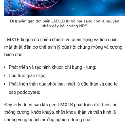
ng sau sinh là tình trạng viêm da
tính phổ biến, khiến đôi bàn tay,
Di truyền gen đột biến LMX1B từ bố mẹ sang con là nguyên
chân của chị em trở nên khô...
nhân gây hội chứng NPS
LMX1B là gen có nhiều nhiệm vụ quan trọng và liên quan
mật thiết đến cơ chế sinh lý của hội chứng móng và xương
bánh chè:
Phát triển và tạo hình khuôn chi bụng - lưng;
Cấu trúc giác mạc;
Phát triển thận của phôi thai, nhất là cầu thận và các tế
bào podocytes;
Đây là lý do vì sao khi gen LMX1B phát triển đột biến, hệ
thống xương, khớp khuỷa, nhãn khoa, thận và thần kinh là
những vùng bị ảnh hưởng nghiêm trọng nhất.