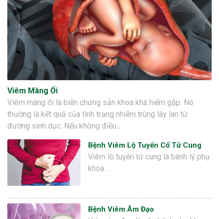
Viêm Màng Ối
Viêm màng ối là biến chứng sản khoa khá hiếm gặp. Nó
thường là kết quả của tình trạng nhiễm trùng lây lan từ
đường sinh dục. Nếu không điều…
Bệnh Viêm Lộ Tuyến Cổ Tử Cung
Viêm lộ tuyến tử cung là bệnh lý phụ
khoa…
Bệnh Viêm Âm Đạo