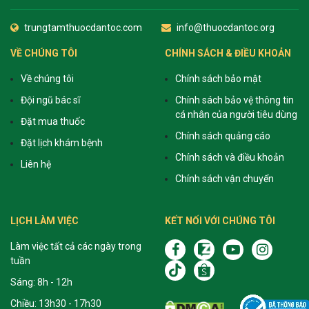
trungtamthuocdantoc.com
info@thuocdantoc.org
VỀ CHÚNG TÔI
CHÍNH SÁCH & ĐIỀU KHOẢN
Về chúng tôi
Chính sách bảo mật
Đội ngũ bác sĩ
Chính sách bảo vệ thông tin
cá nhân của người tiêu dùng
Đặt mua thuốc
Chính sách quảng cáo
Đặt lịch khám bệnh
Chính sách và điều khoản
Liên hệ
Chính sách vận chuyển
LỊCH LÀM VIỆC
KẾT NỐI VỚI CHÚNG TÔI
Làm việc tất cả các ngày trong
tuần
Sáng: 8h - 12h
Chiều: 13h30 - 17h30