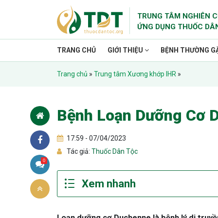
TRUNG TÂM NGHIÊN C
ỨNG DỤNG THUỐC DÂ
TRANG CHỦ
GIỚI THIỆU
BỆNH THƯỜNG G
Trang chủ
»
Trung tâm Xương khớp IHR
»
Bệnh Loạn Dưỡng Cơ 
17:59 - 07/04/2023
Tác giả:
Thuốc Dân Tộc
0
Loạn dưỡng cơ Duchenne là bệnh lý di truyề