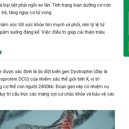
à bại liệt phải ngồi xe lăn. Tình trạng loạn dưỡng cơ còn
 trẻ, tăng nguy cơ tử vong.
 chăm sóc tốt sức khỏe tim mạch và phổi, nên tỷ lệ tử
m xuống đáng kể. Việc điều trị giúp cải thiện triệu
ơ
được xác định là do đột biến gen Dystrophin (đây là
protein DCG) của nhiễm sắc thể giới tính X, vị trí
ong cơ thể con người 2400kb. Đoạn gen này có nhiệm vụ
duy trì cấu trúc các màng sợi cơ chắc khỏe và bảo vệ các