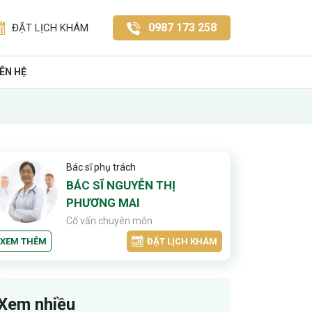
0987 173 258
ĐẶT LỊCH KHÁM
IÊN HỆ
Bác sĩ phụ trách
BÁC SĨ NGUYỄN THỊ
PHƯƠNG MAI
Cố vấn chuyên môn
XEM THÊM
ĐẶT LỊCH KHÁM
Xem nhiều