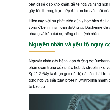
biết đi sẽ gặp khó khăn, dễ té ngã và nặng hơn l
gây tổn thương trực tiếp đến cơ tim và phổi của
Hiện nay, với sự phát triển của y học hiện đại,
vong ở bệnh nhân loạn dưỡng cơ Duchenne đã giả
chứng và kéo dài sự sống cho bệnh nhân.
Nguyên nhân và yếu tố nguy c
Nguyên nhân gây bệnh loạn dưỡng cơ Duchenne 
phần quan trọng của phức hợp dystrophin - glyco
Sp21.2. Đây là đoạn gen có độ dài lớn nhất tr
tổng hợp và sản xuất protein Dystrophin nhằm 
tế bào cơ.