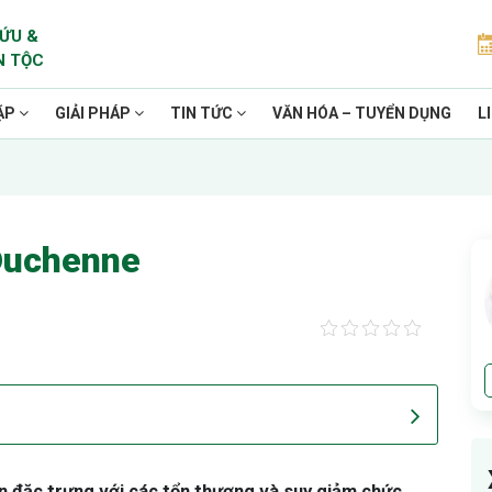
ỨU &
N TỘC
ẶP
GIẢI PHÁP
TIN TỨC
VĂN HÓA – TUYỂN DỤNG
L
Duchenne
n đặc trưng với các tổn thương và suy giảm chức