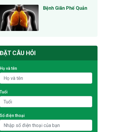
Bệnh Giãn Phế Quản
ĐẶT CÂU HỎI
Họ và tên
Tuổi
Số điện thoại