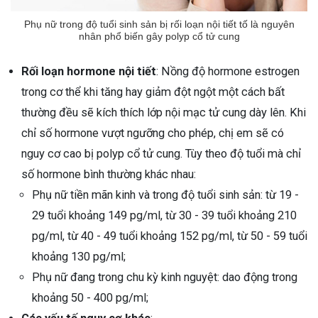
ng sau sinh là tình trạng viêm da
Phụ nữ trong độ tuổi sinh sản bị rối loạn nội tiết tố là nguyên
tính phổ biến, khiến đôi bàn tay,
nhân phổ biến gây polyp cổ tử cung
chân của chị em trở nên khô...
Rối loạn hormone nội tiết
: Nồng độ hormone estrogen
trong cơ thể khi tăng hay giảm đột ngột một cách bất
thường đều sẽ kích thích lớp nội mạc tử cung dày lên. Khi
chỉ số hormone vượt ngưỡng cho phép, chị em sẽ có
nguy cơ cao bị polyp cổ tử cung. Tùy theo độ tuổi mà chỉ
số hormone bình thường khác nhau:
Phụ nữ tiền mãn kinh và trong độ tuổi sinh sản: từ 19 -
29 tuổi khoảng 149 pg/ml, từ 30 - 39 tuổi khoảng 210
pg/ml, từ 40 - 49 tuổi khoảng 152 pg/ml, từ 50 - 59 tuổi
khoảng 130 pg/ml;
Phụ nữ đang trong chu kỳ kinh nguyệt: dao động trong
khoảng 50 - 400 pg/ml;