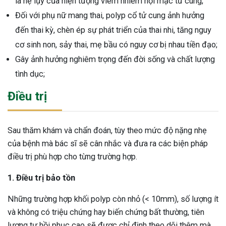
là hệ lụy của hiện tượng viêm nhiễm nội mạc tử cung;
Đối với phụ nữ mang thai, polyp cổ tử cung ảnh hưởng
đến thai kỳ, chèn ép sự phát triển của thai nhi, tăng nguy
cơ sinh non, sảy thai, mẹ bầu có nguy cơ bị nhau tiền đạo;
Gây ảnh hưởng nghiêm trọng đến đời sống và chất lượng
tình dục;
Điều trị
Sau thăm khám và chẩn đoán, tùy theo mức độ nặng nhẹ
của bệnh mà bác sĩ sẽ cân nhắc và đưa ra các biện pháp
điều trị phù hợp cho từng trường hợp.
1. Điều trị bảo tồn
Những trường hợp khối polyp còn nhỏ (< 10mm), số lượng ít
và không có triệu chứng hay biến chứng bất thường, tiên
lượng tự hồi phục cao sẽ được chỉ định theo dõi thêm mà