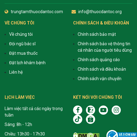
trungtamthuocdantoc.com
info@thuocdantoc.org
VỀ CHÚNG TÔI
CHÍNH SÁCH & ĐIỀU KHOẢN
Về chúng tôi
Chính sách bảo mật
Đội ngũ bác sĩ
Chính sách bảo vệ thông tin
cá nhân của người tiêu dùng
Đặt mua thuốc
Chính sách quảng cáo
Đặt lịch khám bệnh
Chính sách và điều khoản
Liên hệ
Chính sách vận chuyển
LỊCH LÀM VIỆC
KẾT NỐI VỚI CHÚNG TÔI
Làm việc tất cả các ngày trong
tuần
Sáng: 8h - 12h
Chiều: 13h30 - 17h30