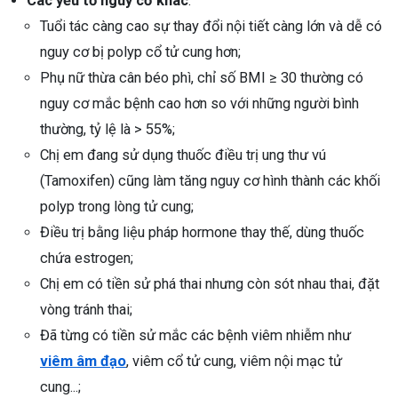
Các yếu tố nguy cơ khác
:
Tuổi tác càng cao sự thay đổi nội tiết càng lớn và dễ có
nguy cơ bị polyp cổ tử cung hơn;
Phụ nữ thừa cân béo phì, chỉ số BMI ≥ 30 thường có
nguy cơ mắc bệnh cao hơn so với những người bình
thường, tỷ lệ là > 55%;
Chị em đang sử dụng thuốc điều trị ung thư vú
(Tamoxifen) cũng làm tăng nguy cơ hình thành các khối
polyp trong lòng tử cung;
Điều trị bằng liệu pháp hormone thay thế, dùng thuốc
chứa estrogen;
Chị em có tiền sử phá thai nhưng còn sót nhau thai, đặt
vòng tránh thai;
Đã từng có tiền sử mắc các bệnh viêm nhiễm như
viêm âm đạo
, viêm cổ tử cung, viêm nội mạc tử
cung...;