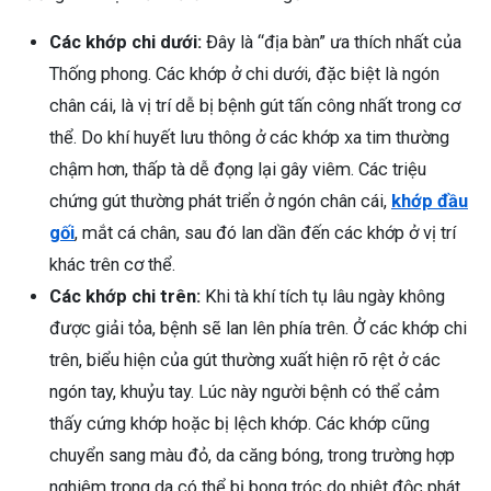
ng sau sinh là tình trạng viêm da
Các khớp chi dưới:
Đây là “địa bàn” ưa thích nhất của
tính phổ biến, khiến đôi bàn tay,
Thống phong. Các khớp ở chi dưới, đặc biệt là ngón
chân của chị em trở nên khô...
chân cái, là vị trí dễ bị bệnh gút tấn công nhất trong cơ
thể. Do khí huyết lưu thông ở các khớp xa tim thường
chậm hơn, thấp tà dễ đọng lại gây viêm. Các triệu
chứng gút thường phát triển ở ngón chân cái,
khớp đầu
gối
, mắt cá chân, sau đó lan dần đến các khớp ở vị trí
khác trên cơ thể.
Các khớp chi trên:
Khi tà khí tích tụ lâu ngày không
được giải tỏa, bệnh sẽ lan lên phía trên. Ở các khớp chi
trên, biểu hiện của gút thường xuất hiện rõ rệt ở các
ngón tay, khuỷu tay. Lúc này người bệnh có thể cảm
thấy cứng khớp hoặc bị lệch khớp. Các khớp cũng
chuyển sang màu đỏ, da căng bóng, trong trường hợp
nghiêm trọng da có thể bị bong tróc do nhiệt độc phát