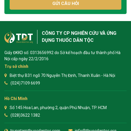
GỬI CÂU HỎI
CÔNG TY CP NGHIÊN CỨU VÀ ỨNG
DỤNG THUỐC DÂN TỘC
Giấy ĐKKD số: 0313656992 do Sở kế hoạch đầu tư thành phố Hà
Nội cấp ngày 22/2/2016
Trụ sở chính
Biệt thự B31 ngõ 70 Nguyễn Thị Định, Thanh Xuân - Hà Nội
(024)7109 6699
Hồ Chí Minh
Số 145 Hoa Lan, phường 2, quận Phú Nhuận, TP. HCM
(028)3622 1382
trungtamthuocdantoc.com
info@thuocdantoc.org