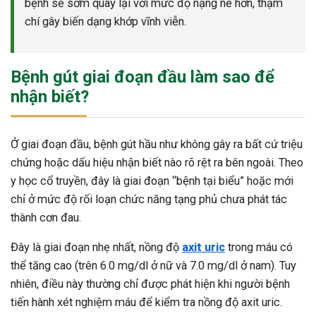
bệnh sẽ sớm quay lại với mức độ nặng nề hơn, thậm
chí gây biến dạng khớp vĩnh viễn.
Bệnh gút giai đoạn đầu làm sao để
nhận biết?
Ở giai đoạn đầu, bệnh gút hầu như không gây ra bất cứ triệu
chứng hoặc dấu hiệu nhận biết nào rõ rệt ra bên ngoài. Theo
y học cổ truyền, đây là giai đoạn “bệnh tại biểu” hoặc mới
chỉ ở mức độ rối loạn chức năng tạng phủ chưa phát tác
thành cơn đau.
Đây là giai đoạn nhẹ nhất, nồng độ
axit uric
trong máu có
thể tăng cao (trên 6.0 mg/dl ở nữ và 7.0 mg/dl ở nam). Tuy
nhiên, điều này thường chỉ được phát hiện khi người bệnh
tiến hành xét nghiệm máu để kiểm tra nồng độ axit uric.