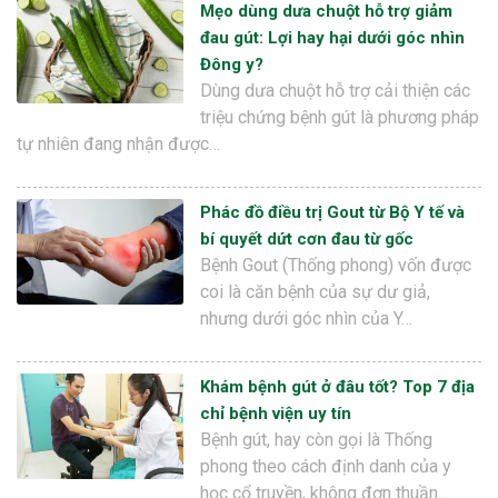
Mẹo dùng dưa chuột hỗ trợ giảm
đau gút: Lợi hay hại dưới góc nhìn
Đông y?
Dùng dưa chuột hỗ trợ cải thiện các
triệu chứng bệnh gút là phương pháp
tự nhiên đang nhận được…
Phác đồ điều trị Gout từ Bộ Y tế và
bí quyết dứt cơn đau từ gốc
Bệnh Gout (Thống phong) vốn được
coi là căn bệnh của sự dư giả,
nhưng dưới góc nhìn của Y…
Khám bệnh gút ở đâu tốt? Top 7 địa
chỉ bệnh viện uy tín
Bệnh gút, hay còn gọi là Thống
phong theo cách định danh của y
học cổ truyền, không đơn thuần…