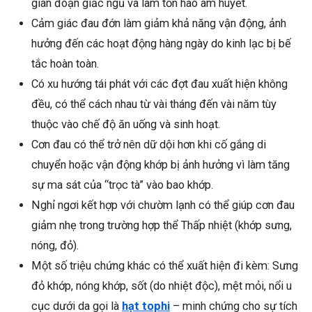
gián đoạn giấc ngủ và làm tổn hao âm huyết.
Cảm giác đau đớn làm giảm khả năng vận động, ảnh
hưởng đến các hoạt động hàng ngày do kinh lạc bị bế
tắc hoàn toàn.
Có xu hướng tái phát với các đợt đau xuất hiện không
đều, có thể cách nhau từ vài tháng đến vài năm tùy
thuộc vào chế độ ăn uống và sinh hoạt.
Cơn đau có thể trở nên dữ dội hơn khi cố gắng di
chuyển hoặc vận động khớp bị ảnh hưởng vì làm tăng
sự ma sát của “trọc tà” vào bao khớp.
Nghỉ ngơi kết hợp với chườm lạnh có thể giúp cơn đau
giảm nhẹ trong trường hợp thể Thấp nhiệt (khớp sưng,
nóng, đỏ).
Một số triệu chứng khác có thể xuất hiện đi kèm: Sưng
đỏ khớp, nóng khớp, sốt (do nhiệt độc), mệt mỏi, nổi u
cục dưới da gọi là
hạt tophi
– minh chứng cho sự tích