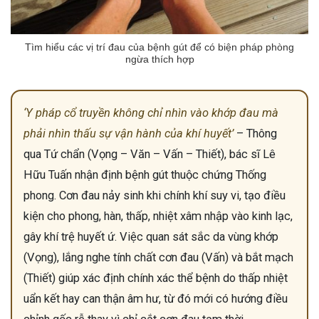
Tìm hiểu các vị trí đau của bệnh gút để có biện pháp phòng
ngừa thích hợp
‘Y pháp cổ truyền không chỉ nhìn vào khớp đau mà
phải nhìn thấu sự vận hành của khí huyết’
– Thông
qua Tứ chẩn (Vọng – Văn – Vấn – Thiết), bác sĩ Lê
Hữu Tuấn nhận định bệnh gút thuộc chứng Thống
phong. Cơn đau nảy sinh khi chính khí suy vi, tạo điều
kiện cho phong, hàn, thấp, nhiệt xâm nhập vào kinh lạc,
gây khí trệ huyết ứ. Việc quan sát sắc da vùng khớp
(Vọng), lắng nghe tính chất cơn đau (Vấn) và bắt mạch
(Thiết) giúp xác định chính xác thể bệnh do thấp nhiệt
uẩn kết hay can thận âm hư, từ đó mới có hướng điều