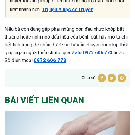
huyết tại vùng khớp bị tổn thương, hỗ trợ đào thải muối
urat nhanh hơn:
Trị liệu Y học cổ truyền
.
Nếu bà con đang gặp phải những cơn đau nhức khớp bất
thường hoặc nghi ngờ dấu hiệu của bệnh gút, hãy mô tả chi
tiết tình trạng để nhận được sự tư vấn chuyên môn kịp thời,
giúp ngăn ngừa biến chứng qua
Zalo 0972.606.773
hoặc
Số điện thoại
0972 606 773
.
Chia sẻ:
BÀI VIẾT LIÊN QUAN