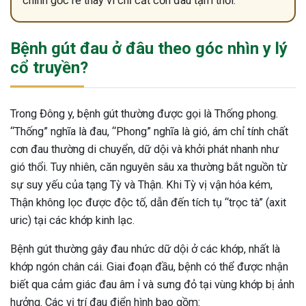
chỉnh gốc rễ thay vì chỉ cắt cơn đau tạm thời.
Bệnh gút đau ở đâu theo góc nhìn y lý
cổ truyền?
Trong Đông y, bệnh gút thường được gọi là Thống phong.
“Thống” nghĩa là đau, “Phong” nghĩa là gió, ám chỉ tính chất
cơn đau thường di chuyển, dữ dội và khởi phát nhanh như
gió thổi. Tuy nhiên, căn nguyên sâu xa thường bắt nguồn từ
sự suy yếu của tạng Tỳ và Thận. Khi Tỳ vị vận hóa kém,
Thận không lọc được độc tố, dẫn đến tích tụ “trọc tà” (axit
uric) tại các khớp kinh lạc.
Bệnh gút thường gây đau nhức dữ dội ở các khớp, nhất là
khớp ngón chân cái. Giai đoạn đầu, bệnh có thể được nhận
ừng Sau Sinh Có Tự Khỏi
biết qua cảm giác đau âm ỉ và sưng đỏ tại vùng khớp bị ảnh
ng? Thông Tin Cần Biết
hưởng. Các vị trí đau điển hình bao gồm: