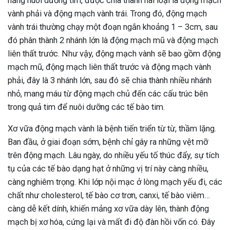
năng nuôi dưỡng tim, được chia thành hai loại là động mạch
vành phải và động mạch vành trái. Trong đó, động mạch
vành trái thường chạy một đoạn ngắn khoảng 1 – 3cm, sau
đó phân thành 2 nhánh lớn là động mạch mũ và động mạch
liên thất trước. Như vậy, động mạch vành sẽ bao gồm động
mạch mũ, động mạch liên thất trước và động mạch vành
phải, đây là 3 nhánh lớn, sau đó sẽ chia thành nhiều nhánh
nhỏ, mang máu từ động mạch chủ đến các cấu trúc bên
trong quả tim để nuôi dưỡng các tế bào tim.
Xơ vữa động mạch vành là bệnh tiến triển từ từ, thầm lặng.
Ban đầu, ở giai đoạn sớm, bệnh chỉ gây ra những vệt mỡ
trên động mạch. Lâu ngày, do nhiều yếu tố thúc đẩy, sự tích
tụ của các tế bào dạng hạt ở những vị trí này càng nhiều,
càng nghiêm trọng. Khi lớp nội mạc ở lòng mạch yếu đi, các
chất như cholesterol, tế bào cơ trơn, canxi, tế bào viêm…
càng dễ kết dính, khiến mảng xơ vữa dày lên, thành động
ừng Sau Sinh Có Tự Khỏi
mạch bị xơ hóa, cứng lại và mất đi độ đàn hồi vốn có. Đây
ng? Thông Tin Cần Biết