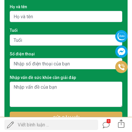
Họ và tên
Tuổi
Số điện thoại
Nhập vấn đề sức khỏe cần giải đáp
GỬI CÂU HỎI
0
Gọi
Viết bình luận ...
ĐẶT LỊCH KHÁM
điện