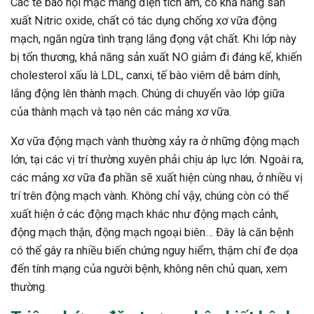
Các tế bào nội mạc mang điện tích âm, có khả năng sản
xuất Nitric oxide, chất có tác dụng chống xơ vữa động
mạch, ngăn ngừa tình trạng lắng đọng vật chất. Khi lớp này
bị tổn thương, khả năng sản xuất NO giảm đi đáng kể, khiến
cholesterol xấu là LDL, canxi, tế bào viêm dễ bám dính,
lắng động lên thành mạch. Chúng di chuyển vào lớp giữa
của thành mạch và tạo nên các mảng xơ vữa.
Xơ vữa động mạch vành thường xảy ra ở những động mạch
lớn, tại các vị trí thường xuyên phải chịu áp lực lớn. Ngoài ra,
các mảng xơ vữa đa phần sẽ xuất hiện cùng nhau, ở nhiều vị
trí trên động mạch vành. Không chỉ vậy, chúng còn có thể
xuất hiện ở các động mạch khác như động mạch cảnh,
động mạch thận, động mạch ngoại biên… Đây là căn bệnh
có thể gây ra nhiều biến chứng nguy hiểm, thậm chí đe dọa
đến tính mạng của người bệnh, không nên chủ quan, xem
thường.