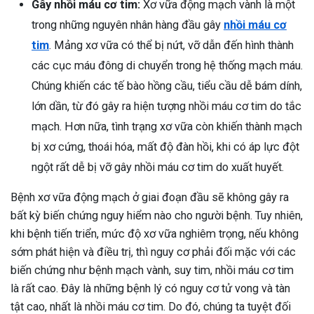
Gây nhồi máu cơ tim:
Xơ vữa động mạch vành là một
trong những nguyên nhân hàng đầu gây
nhồi máu cơ
tim
. Mảng xơ vữa có thể bị nứt, vỡ dẫn đến hình thành
các cục máu đông di chuyển trong hệ thống mạch máu.
Chúng khiến các tế bào hồng cầu, tiểu cầu dễ bám dính,
lớn dần, từ đó gây ra hiện tượng nhồi máu cơ tim do tắc
mạch. Hơn nữa, tình trạng xơ vữa còn khiến thành mạch
bị xơ cứng, thoái hóa, mất độ đàn hồi, khi có áp lực đột
ngột rất dễ bị vỡ gây nhồi máu cơ tim do xuất huyết.
Bệnh xơ vữa động mạch ở giai đoạn đầu sẽ không gây ra
bất kỳ biến chứng nguy hiểm nào cho người bệnh. Tuy nhiên,
khi bệnh tiến triển, mức độ xơ vữa nghiêm trọng, nếu không
sớm phát hiện và điều trị, thì nguy cơ phải đối mặc với các
biến chứng như bệnh mạch vành, suy tim, nhồi máu cơ tim
là rất cao. Đây là những bệnh lý có nguy cơ tử vong và tàn
tật cao, nhất là nhồi máu cơ tim. Do đó, chúng ta tuyệt đối