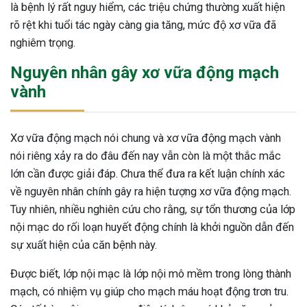
là bệnh lý rất nguy hiểm, các triệu chứng thường xuất hiện
ng sau sinh là tình trạng viêm da
rõ rệt khi tuổi tác ngày càng gia tăng, mức độ xơ vữa đã
tính phổ biến, khiến đôi bàn tay,
nghiêm trọng.
chân của chị em trở nên khô...
Nguyên nhân gây xơ vữa động mạch
vành
Xơ vữa động mạch nói chung và xơ vữa động mạch vành
nói riêng xảy ra do đâu đến nay vẫn còn là một thắc mắc
lớn cần được giải đáp. Chưa thể đưa ra kết luận chính xác
về nguyên nhân chính gây ra hiện tượng xơ vữa động mạch.
Tuy nhiên, nhiều nghiên cứu cho rằng, sự tổn thương của lớp
nội mạc do rối loạn huyết động chính là khởi nguồn dẫn đến
sự xuất hiện của căn bệnh này.
Được biết, lớp nội mạc là lớp nội mô mềm trong lòng thành
mạch, có nhiệm vụ giúp cho mạch máu hoạt động trơn tru.