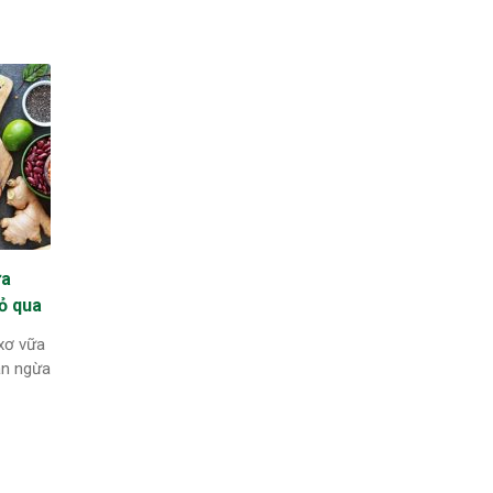
ữa
ỏ qua
xơ vữa
ăn ngừa