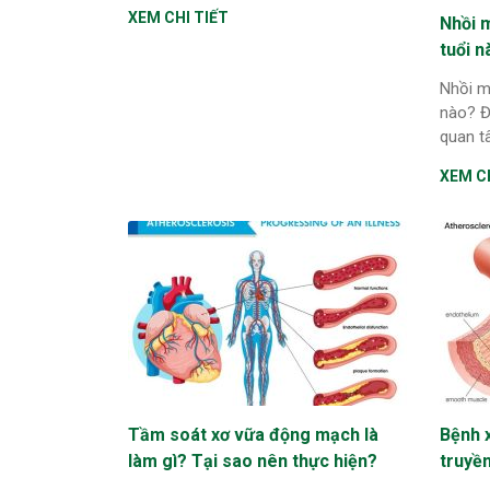
XEM CHI TIẾT
Nhồi 
tuổi n
Nhồi m
nào? Đ
quan tâ
XEM CH
Tầm soát xơ vữa động mạch là
Bệnh 
làm gì? Tại sao nên thực hiện?
truyền