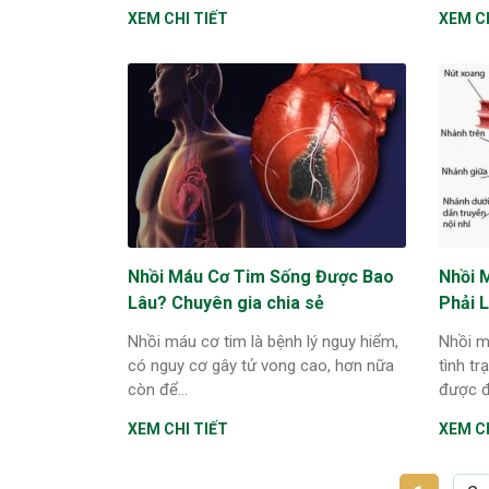
XEM CHI TIẾT
XEM CH
Nhồi Máu Cơ Tim Sống Được Bao
Nhồi 
Lâu? Chuyên gia chia sẻ
Phải L
Nhồi máu cơ tim là bệnh lý nguy hiểm,
Nhồi m
có nguy cơ gây tử vong cao, hơn nữa
tình tr
còn để...
được đá
XEM CHI TIẾT
XEM CH