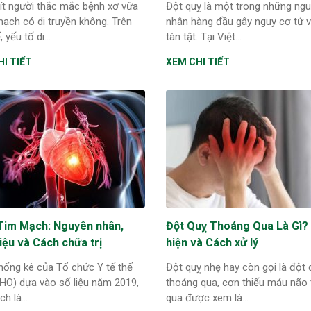
ít người thắc mắc bệnh xơ vữa
Đột quỵ là một trong những ng
ạch có di truyền không. Trên
nhân hàng đầu gây nguy cơ tử 
 yếu tố di...
tàn tật. Tại Việt...
I TIẾT
XEM CHI TIẾT
Tim Mạch: Nguyên nhân,
Đột Quỵ Thoáng Qua Là Gì? 
iệu và Cách chữa trị
hiện và Cách xử lý
hống kê của Tổ chức Y tế thế
Đột quỵ nhẹ hay còn gọi là đột 
WHO) dựa vào số liệu năm 2019,
thoáng qua, cơn thiếu máu não
h là...
qua được xem là...