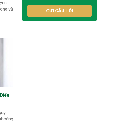
uyên
vong và
GỬI CÂU HỎI
Biểu
quỵ
 thoáng