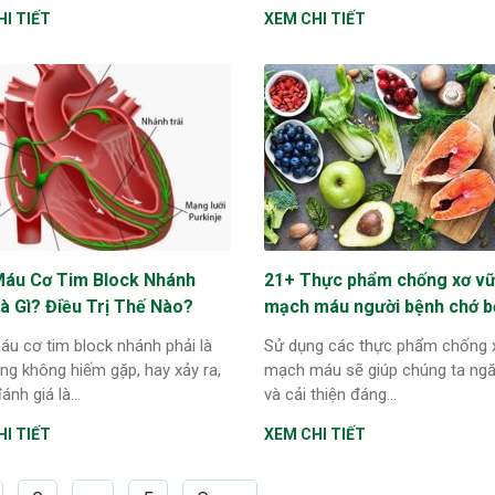
I TIẾT
XEM CHI TIẾT
Máu Cơ Tim Block Nhánh
21+ Thực phẩm chống xơ v
à Gì? Điều Trị Thế Nào?
mạch máu người bệnh chớ b
áu cơ tim block nhánh phải là
Sử dụng các thực phẩm chống 
ạng không hiếm gặp, hay xảy ra,
mạch máu sẽ giúp chúng ta ng
nh giá là...
và cải thiện đáng...
I TIẾT
XEM CHI TIẾT