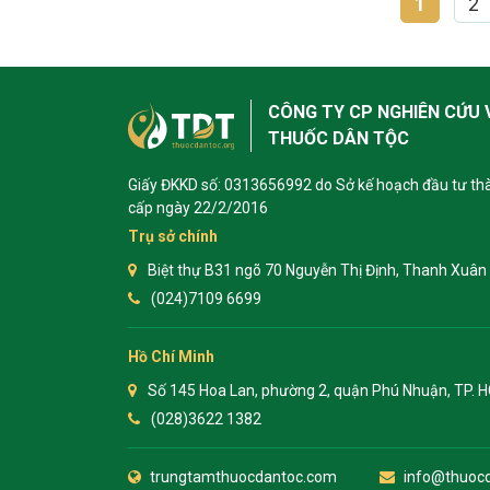
1
2
CÔNG TY CP NGHIÊN CỨU 
THUỐC DÂN TỘC
Giấy ĐKKD số: 0313656992 do Sở kế hoạch đầu tư th
cấp ngày 22/2/2016
Trụ sở chính
Biệt thự B31 ngõ 70 Nguyễn Thị Định, Thanh Xuân 
(024)7109 6699
Hồ Chí Minh
Số 145 Hoa Lan, phường 2, quận Phú Nhuận, TP. 
(028)3622 1382
trungtamthuocdantoc.com
info@thuocd