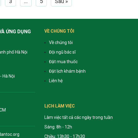
3
…
5
Sau »
VÀ ỨNG DỤNG
VỀ CHÚNG TÔI
Về chúng tôi
ành phố Hà Nội
Đội ngũ bác sĩ
Đặt mua thuốc
Đặt lịch khám bệnh
- Hà Nội
Liên hệ
LỊCH LÀM VIỆC
HCM
Làm việc tất cả các ngày trong tuần
Sáng: 8h - 12h
antoc.org
Chiều: 13h30 - 17h30