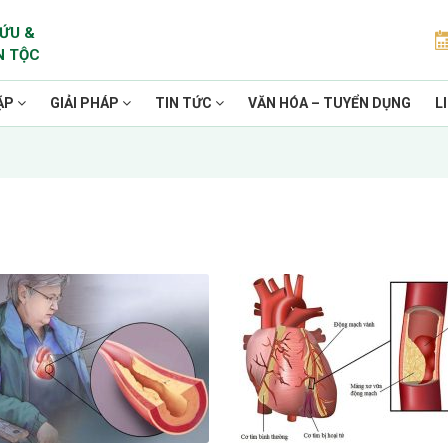
ỨU &
N TỘC
ẶP
GIẢI PHÁP
TIN TỨC
VĂN HÓA – TUYỂN DỤNG
L