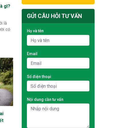
à gì?
GỬI CÂU HỎI TƯ VẤN
i là
ười có
Họ và tên
Email
Số điện thoại
Nội dung cần tư vấn
ai
ết