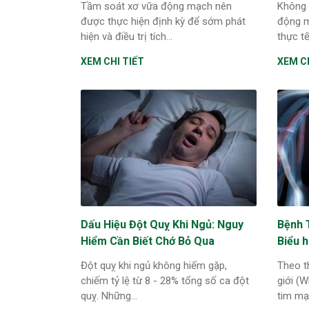
Tầm soát xơ vữa động mạch nên
Không 
được thực hiện định kỳ để sớm phát
động m
hiện và điều trị tích...
thực tế,
XEM CHI TIẾT
XEM CH
Dấu Hiệu Đột Quỵ Khi Ngủ: Nguy
Bệnh 
Hiểm Cần Biết Chớ Bỏ Qua
Biểu h
Đột quỵ khi ngủ không hiếm gặp,
Theo t
chiếm tỷ lệ từ 8 - 28% tổng số ca đột
giới (
quỵ. Những...
tim mạc