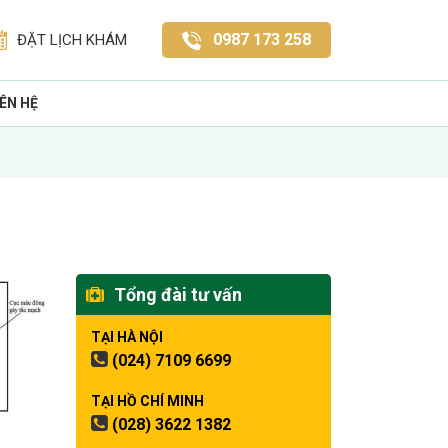
0987 173 258
ĐẶT LỊCH KHÁM
IÊN HỆ
Tổng đài tư vấn
TẠI HÀ NỘI
(024) 7109 6699
TẠI HỒ CHÍ MINH
(028) 3622 1382