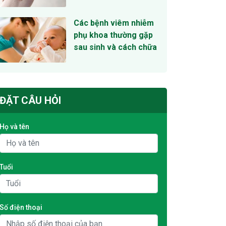
Các bệnh viêm nhiễm
phụ khoa thường gặp
sau sinh và cách chữa
ĐẶT CÂU HỎI
Họ và tên
Tuổi
Số điện thoại