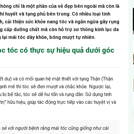
không chỉ là một phần của vẻ đẹp bên ngoài mà còn là
hí huyết và tạng phủ bên trong. Có nhiều loại tinh
h, cải thiện sức khỏe nang tóc và ngăn ngừa gãy rụng
ng cấp dưỡng chất mà còn hỗ trợ sơ thông kinh lạc da
 lại mái tóc dày khỏe, bóng mượt tự nhiên.
ọc tóc có thực sự hiệu quả dưới góc
t dư) và có mối quan hệ mật thiết với tạng Thận (Thận
 mạnh mẽ thì tóc sẽ đen mượt và chắc khỏe. Ngược lại,
u bị bế tắc, tóc sẽ dễ hư tổn và rụng dần. Sử dụng tinh
ị” hữu hiệu, giúp tác động trực tiếp vào các huyệt vị và
a sẻ với người bệnh rằng mái tóc cũng giống như cái