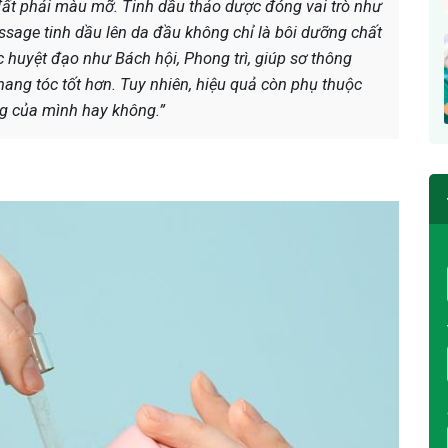
 đất phải màu mỡ. Tinh dầu thảo dược đóng vai trò như
ssage tinh dầu lên da đầu không chỉ là bôi dưỡng chất
c huyệt đạo như Bách hội, Phong trì, giúp sơ thông
ang tóc tốt hơn. Tuy nhiên, hiệu quả còn phụ thuộc
ạng của mình hay không.”