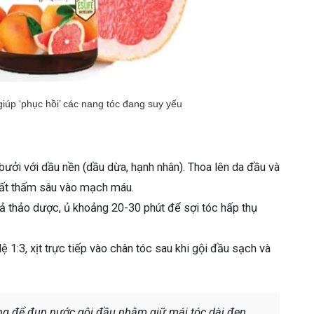
giúp ‘phục hồi’ các nang tóc đang suy yếu
 bưởi với dầu nền (dầu dừa, hạnh nhân). Thoa lên da đầu và
ất thấm sâu vào mạch máu.
xả thảo dược, ủ khoảng 20-30 phút để sợi tóc hấp thụ
ệ 1:3, xịt trực tiếp vào chân tóc sau khi gội đầu sạch và
ng để đun nước gội đầu nhằm giữ mái tóc dài đen