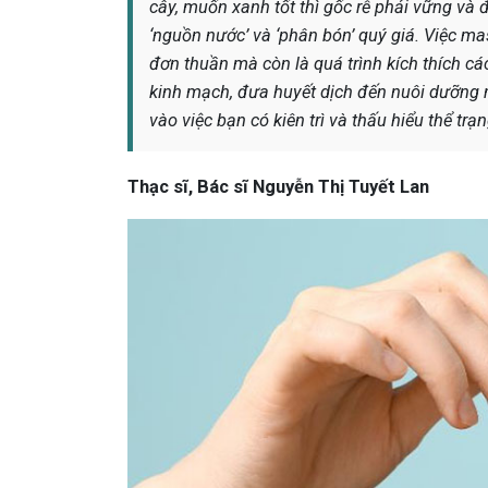
cây, muốn xanh tốt thì gốc rễ phải vững và
‘nguồn nước’ và ‘phân bón’ quý giá. Việc ma
đơn thuần mà còn là quá trình kích thích cá
kinh mạch, đưa huyết dịch đến nuôi dưỡng n
vào việc bạn có kiên trì và thấu hiểu thể tr
Thạc sĩ, Bác sĩ Nguyễn Thị Tuyết Lan