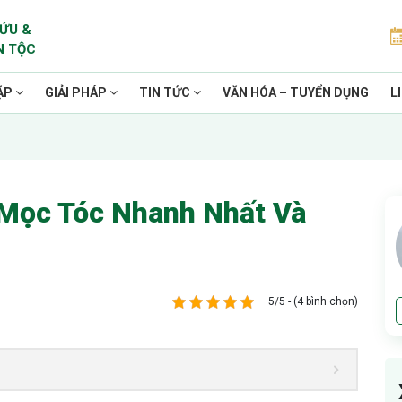
ỨU &
N TỘC
ẶP
GIẢI PHÁP
TIN TỨC
VĂN HÓA – TUYỂN DỤNG
L
 Mọc Tóc Nhanh Nhất Và
5/5 - (4 bình chọn)