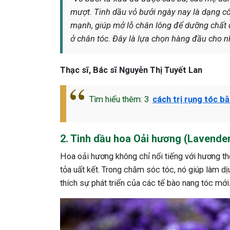
mượt. Tinh dầu vỏ bưởi ngày nay là dạng cô đ
mạnh, giúp mở lỗ chân lông để dưỡng chất đi
ở chân tóc. Đây là lựa chọn hàng đầu cho nhữ
Thạc sĩ, Bác sĩ Nguyễn Thị Tuyết Lan
Tìm hiểu thêm: 3
cách trị rụng tóc b
2. Tinh dầu hoa Oải hương (Lavende
Hoa oải hương không chỉ nổi tiếng với hương th
tỏa uất kết. Trong chăm sóc tóc, nó giúp làm dị
thích sự phát triển của các tế bào nang tóc mới