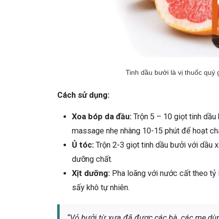
Tinh dầu bưởi là vị thuốc quý 
Cách sử dụng:
Xoa bóp da đầu:
Trộn 5 – 10 giọt tinh dầu
massage nhẹ nhàng 10-15 phút để hoạt ch
Ủ tóc:
Trộn 2-3 giọt tinh dầu bưởi với dầu 
dưỡng chất.
Xịt dưỡng:
Pha loãng với nước cất theo tỷ l
sấy khô tự nhiên.
“Vỏ bưởi từ xưa đã được các bà, các mẹ dù