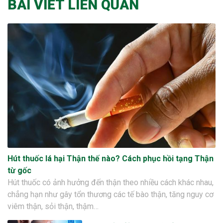
BÀI VIẾT LIÊN QUAN
Hút thuốc lá hại Thận thế nào? Cách phục hồi tạng Thận
từ gốc
Hút thuốc có ảnh hưởng đến thận theo nhiều cách khác nhau,
chẳng hạn như gây tổn thương các tế bào thận, tăng nguy cơ
viêm thận, sỏi thận, thậm…