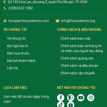
Số 145 Hoa Lan, phường 2, quận Phú Nhuận, TP. HCM
(028)3622 1382
trungtamthuocdantoc.com
info@thuocdantoc.org
VỀ CHÚNG TÔI
CHÍNH SÁCH & ĐIỀU KHOẢN
Về chúng tôi
Chính sách bảo mật
Đội ngũ bác sĩ
Chính sách bảo vệ thông tin
cá nhân của người tiêu dùng
Đặt mua thuốc
Chính sách quảng cáo
Đặt lịch khám bệnh
Chính sách và điều khoản
Liên hệ
Chính sách vận chuyển
LỊCH LÀM VIỆC
KẾT NỐI VỚI CHÚNG TÔI
Làm việc tất cả các ngày trong
tuần