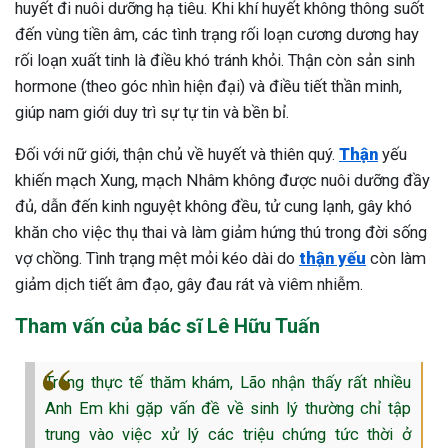
huyết đi nuôi dưỡng hạ tiêu. Khi khí huyết không thông suốt
đến vùng tiền âm, các tình trạng rối loạn cương dương hay
rối loạn xuất tinh là điều khó tránh khỏi. Thận còn sản sinh
hormone (theo góc nhìn hiện đại) và điều tiết thần minh,
giúp nam giới duy trì sự tự tin và bền bỉ.
Đối với nữ giới, thận chủ về huyết và thiên quý.
Thận
yếu
khiến mạch Xung, mạch Nhâm không được nuôi dưỡng đầy
đủ, dẫn đến kinh nguyệt không đều, tử cung lạnh, gây khó
khăn cho việc thụ thai và làm giảm hứng thú trong đời sống
vợ chồng. Tình trạng mệt mỏi kéo dài do
thận yếu
còn làm
giảm dịch tiết âm đạo, gây đau rát và viêm nhiễm.
Tham vấn của bác sĩ Lê Hữu Tuấn
Trong thực tế thăm khám, Lão nhận thấy rất nhiều
Anh Em khi gặp vấn đề về sinh lý thường chỉ tập
trung vào việc xử lý các triệu chứng tức thời ở