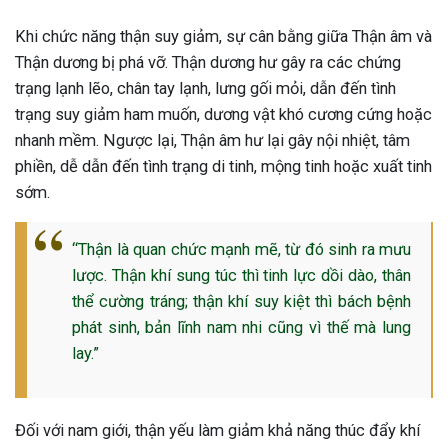
ng sau sinh là tình trạng viêm da
Khi chức năng thận suy giảm, sự cân bằng giữa Thận âm và
tính phổ biến, khiến đôi bàn tay,
Thận dương bị phá vỡ. Thận dương hư gây ra các chứng
chân của chị em trở nên khô...
trạng lạnh lẽo, chân tay lạnh, lưng gối mỏi, dẫn đến tình
trạng suy giảm ham muốn, dương vật khó cương cứng hoặc
nhanh mềm. Ngược lại, Thận âm hư lại gây nội nhiệt, tâm
phiền, dễ dẫn đến tình trạng di tinh, mộng tinh hoặc xuất tinh
sớm.
“Thận là quan chức mạnh mẽ, từ đó sinh ra mưu
lược. Thận khí sung túc thì tinh lực dồi dào, thân
thể cường tráng; thận khí suy kiệt thì bách bệnh
phát sinh, bản lĩnh nam nhi cũng vì thế mà lung
lay.”
Đối với nam giới, thận yếu làm giảm khả năng thúc đẩy khí