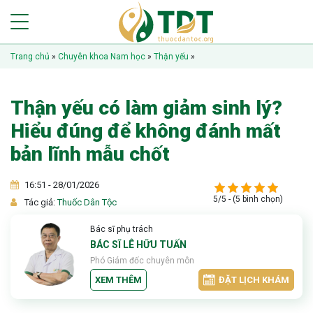
Trang chủ
»
Chuyên khoa Nam học
»
Thận yếu
»
Thận yếu có làm giảm sinh lý?
Hiểu đúng để không đánh mất
bản lĩnh mẫu chốt
16:51 - 28/01/2026
5/5 - (5 bình chọn)
Tác giả:
Thuốc Dân Tộc
Bác sĩ phụ trách
BÁC SĨ LÊ HỮU TUẤN
Phó Giám đốc chuyên môn
XEM THÊM
ĐẶT LỊCH KHÁM