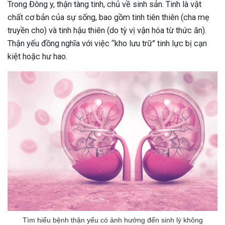
Trong Đông y, thận tàng tinh, chủ về sinh sản. Tinh là vật
chất cơ bản của sự sống, bao gồm tinh tiên thiên (cha mẹ
truyền cho) và tinh hậu thiên (do tỳ vị vận hóa từ thức ăn).
Thận yếu đồng nghĩa với việc “kho lưu trữ” tinh lực bị cạn
kiệt hoặc hư hao.
ừng Sau Sinh Có Tự Khỏi
ng? Thông Tin Cần Biết
Tìm hiểu bệnh thận yếu có ảnh hưởng đến sinh lý không