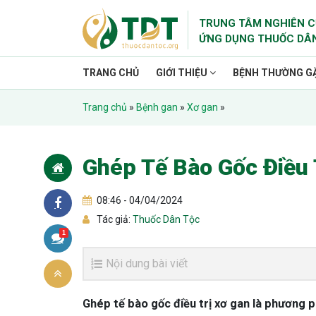
TRUNG TÂM NGHIÊN C
ỨNG DỤNG THUỐC DÂ
TRANG CHỦ
GIỚI THIỆU
BỆNH THƯỜNG G
Trang chủ
»
Bệnh gan
»
Xơ gan
»
Ghép Tế Bào Gốc Điều T
08:46 - 04/04/2024
Tác giả:
Thuốc Dân Tộc
1
Nội dung bài viết
Ghép tế bào gốc điều trị xơ gan là phương p