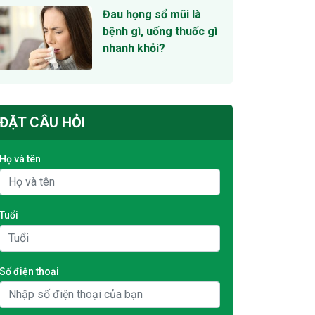
Đau họng sổ mũi là
bệnh gì, uống thuốc gì
nhanh khỏi?
ĐẶT CÂU HỎI
Họ và tên
Tuổi
Số điện thoại