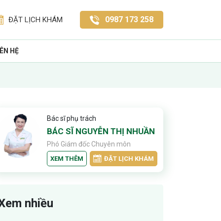
0987 173 258
ĐẶT LỊCH KHÁM
IÊN HỆ
Bác sĩ phụ trách
BÁC SĨ NGUYỄN THỊ NHUẦN
Phó Giám đốc Chuyên môn
XEM THÊM
ĐẶT LỊCH KHÁM
Xem nhiều