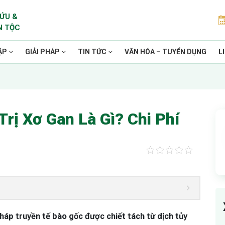
ỨU &
N TỘC
ẶP
GIẢI PHÁP
TIN TỨC
VĂN HÓA – TUYỂN DỤNG
L
rị Xơ Gan Là Gì? Chi Phí
háp truyền tế bào gốc được chiết tách từ dịch tủy