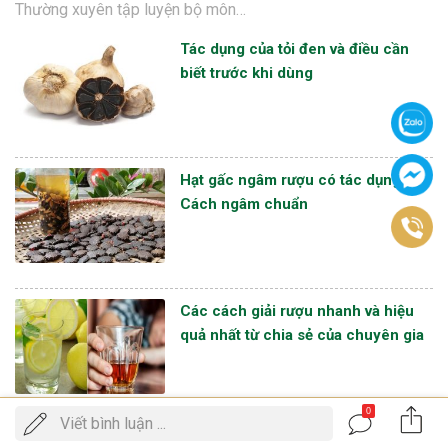
Thường xuyên tập luyện bộ môn…
Tác dụng của tỏi đen và điều cần
biết trước khi dùng
Hạt gấc ngâm rượu có tác dụng gì?
Cách ngâm chuẩn
Các cách giải rượu nhanh và hiệu
quả nhất từ chia sẻ của chuyên gia
0
Gọi
Viết bình luận ...
ĐẶT LỊCH KHÁM
điện