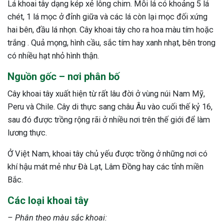
Lá khoai tây dạng kép xẻ lông chim. Mỗi lá có khoảng 5 lá
chét, 1 lá mọc ở đỉnh giữa và các lá còn lại mọc đối xứng
hai bên, đầu lá nhọn. Cây khoai tây cho ra hoa màu tím hoặc
trắng . Quả mọng, hình cầu, sắc tím hay xanh nhạt, bên trong
có nhiều hạt nhỏ hình thận.
Nguồn gốc – nơi phân bố
Cây khoai tây xuất hiện từ rất lâu đời ở vùng núi Nam Mỹ,
Peru và Chile. Cây di thực sang châu Âu vào cuối thế kỷ 16,
sau đó được trồng rộng rãi ở nhiều nơi trên thế giới để làm
lương thực.
Ở Việt Nam, khoai tây chủ yếu được trồng ở những nơi có
khí hậu mát mẻ như Đà Lạt, Lâm Đồng hay các tỉnh miền
Bắc.
Các loại khoai tây
ừng Sau Sinh Có Tự Khỏi
– Phân theo màu sắc khoai:
ng? Thông Tin Cần Biết