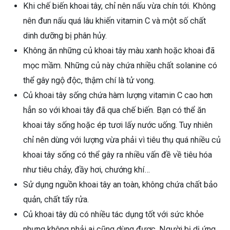
Khi chế biến khoai tây, chỉ nên nấu vừa chín tới. Không
nên đun nấu quá lâu khiến vitamin C và một số chất
dinh dưỡng bị phân hủy.
Không ăn những củ khoai tây màu xanh hoặc khoai đã
mọc mầm. Những củ này chứa nhiều chất solanine có
thể gây ngộ độc, thậm chí là tử vong.
Củ khoai tây sống chứa hàm lượng vitamin C cao hơn
hẳn so với khoai tây đã qua chế biến. Bạn có thể ăn
khoai tây sống hoặc ép tươi lấy nước uống. Tuy nhiên
chỉ nên dùng với lượng vừa phải vì tiêu thụ quá nhiều củ
khoai tây sống có thể gây ra nhiều vấn đề về tiêu hóa
như tiêu chảy, đầy hơi, chướng khí…
Sử dụng nguồn khoai tây an toàn, không chứa chất bảo
quản, chất tẩy rửa.
Củ khoai tây dù có nhiều tác dụng tốt với sức khỏe
nhưng không phải ai cũng dùng được. Người bị dị ứng