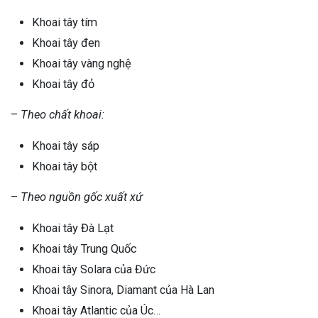
ng sau sinh là tình trạng viêm da
Khoai tây tím
tính phổ biến, khiến đôi bàn tay,
Khoai tây đen
chân của chị em trở nên khô...
Khoai tây vàng nghệ
Khoai tây đỏ
–
Theo chất khoai:
Khoai tây sáp
Khoai tây bột
–
Theo nguồn gốc xuất xứ
Khoai tây Đà Lạt
Khoai tây Trung Quốc
Khoai tây Solara của Đức
Khoai tây Sinora, Diamant của Hà Lan
Khoai tây Atlantic của Úc…