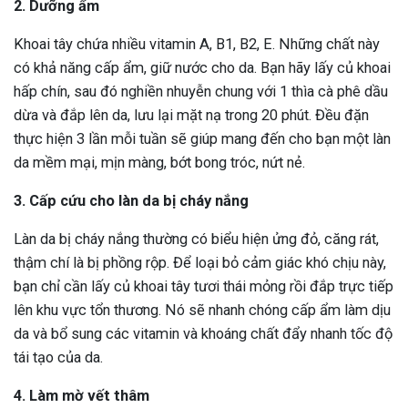
2. Dưỡng ẩm
Khoai tây chứa nhiều vitamin A, B1, B2, E. Những chất này
có khả năng cấp ẩm, giữ nước cho da. Bạn hãy lấy củ khoai
hấp chín, sau đó nghiền nhuyễn chung với 1 thìa cà phê dầu
dừa và đắp lên da, lưu lại mặt nạ trong 20 phút. Đều đặn
thực hiện 3 lần mỗi tuần sẽ giúp mang đến cho bạn một làn
da mềm mại, mịn màng, bớt bong tróc, nứt nẻ.
3. Cấp cứu cho làn da bị cháy nắng
Làn da bị cháy nắng thường có biểu hiện ửng đỏ, căng rát,
thậm chí là bị phồng rộp. Để loại bỏ cảm giác khó chịu này,
bạn chỉ cần lấy củ khoai tây tươi thái mỏng rồi đắp trực tiếp
lên khu vực tổn thương. Nó sẽ nhanh chóng cấp ẩm làm dịu
da và bổ sung các vitamin và khoáng chất đẩy nhanh tốc độ
tái tạo của da.
4. Làm mờ vết thâm