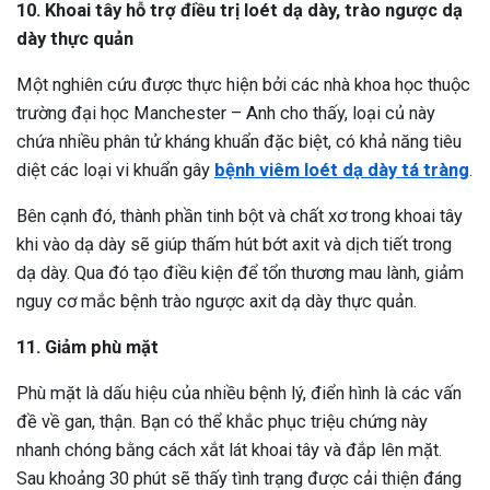
10. Khoai tây hỗ trợ điều trị loét dạ dày, trào ngược dạ
dày thực quản
Một nghiên cứu được thực hiện bởi các nhà khoa học thuộc
trường đại học Manchester – Anh cho thấy, loại củ này
chứa nhiều phân tử kháng khuẩn đặc biệt, có khả năng tiêu
diệt các loại vi khuẩn gây
bệnh viêm loét dạ dày tá tràng
.
Bên cạnh đó, thành phần tinh bột và chất xơ trong khoai tây
khi vào dạ dày sẽ giúp thấm hút bớt axit và dịch tiết trong
dạ dày. Qua đó tạo điều kiện để tổn thương mau lành, giảm
nguy cơ mắc bệnh trào ngược axit dạ dày thực quản.
11. Giảm phù mặt
Phù mặt là dấu hiệu của nhiều bệnh lý, điển hình là các vấn
đề về gan, thận. Bạn có thể khắc phục triệu chứng này
nhanh chóng bằng cách xắt lát khoai tây và đắp lên mặt.
Sau khoảng 30 phút sẽ thấy tình trạng được cải thiện đáng