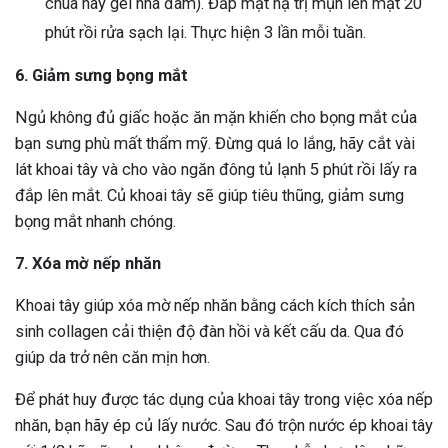
chua hay gel nha đam). Đắp mặt nạ trị mụn lên mặt 20
phút rồi rửa sạch lại. Thực hiện 3 lần mỗi tuần.
6. Giảm sưng bọng mắt
Ngủ không đủ giấc hoặc ăn mặn khiến cho bọng mắt của
bạn sưng phù mất thẩm mỹ. Đừng quá lo lắng, hãy cắt vài
lát khoai tây và cho vào ngăn đông tủ lạnh 5 phút rồi lấy ra
đắp lên mắt. Củ khoai tây sẽ giúp tiêu thũng, giảm sưng
bọng mắt nhanh chóng.
7. Xóa mờ nếp nhăn
Khoai tây giúp xóa mờ nếp nhăn bằng cách kích thích sản
sinh collagen cải thiện độ đàn hồi và kết cấu da. Qua đó
giúp da trở nên căn mịn hơn.
Để phát huy được tác dụng của khoai tây trong việc xóa nếp
nhăn, bạn hãy ép củ lấy nước. Sau đó trộn nước ép khoai tây