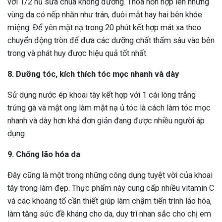
với 1/2 hũ sữa chua không đường. Thoa hỗn hợp lên những
vùng da có nếp nhăn như trán, đuôi mắt hay hai bên khóe
miệng. Để yên mặt nạ trong 20 phút kết hợp mát xa theo
chuyển động tròn để đưa các dưỡng chất thấm sâu vào bên
trong và phát huy được hiệu quả tốt nhất.
8. Dưỡng tóc, kích thích tóc mọc nhanh và dày
Sử dụng nước ép khoai tây kết hợp với 1 cái lòng trắng
trứng gà và mật ong làm mặt nạ ủ tóc là cách làm tóc mọc
nhanh và dày hơn khá đơn giản đang được nhiều người áp
dụng.
9. Chống lão hóa da
Đây cũng là một trong những công dụng tuyệt vời của khoai
tây trong làm đẹp. Thực phẩm này cung cấp nhiều vitamin C
và các khoáng tố cần thiết giúp làm chậm tiến trình lão hóa,
làm tăng sức đề kháng cho da, duy trì nhan sắc cho chị em