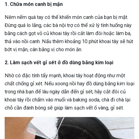
1. Chữa món canh bị mặn
Nêm nếm quá tay có thể khiến món canh của bạn bị mặt.
Đừng quá lo lắng, các bà nội trợ có thể xử lý tình huống này
bằng cách gọt vỏ củ khoai tây rồi cắt làm đôi hoặc làm ba,
thả vào nồi canh. Nấu thêm khoảng 10 phút khoai tây sẽ hút
bớt vị mặn, cân bằng vị cho món ăn.
2. Làm sạch vết gỉ sét ở đồ dùng bằng kim loại
Nhờ có đặc tính tẩy mạnh, khoai tây hoạt động như một
chất chống gỉ xét. Nếu xoong nồi hay đồ dùng bằng kim loại
trong nhà bạn để lâu ngày dẫn đến gỉ sét, hãy cắt đôi củ
khoai tây rồi chấm vào muối và baking soda, chà đi chà lại
chỗ cần đánh bóng sẽ giúp làm sạch vết ố vàng, gỉ sét.