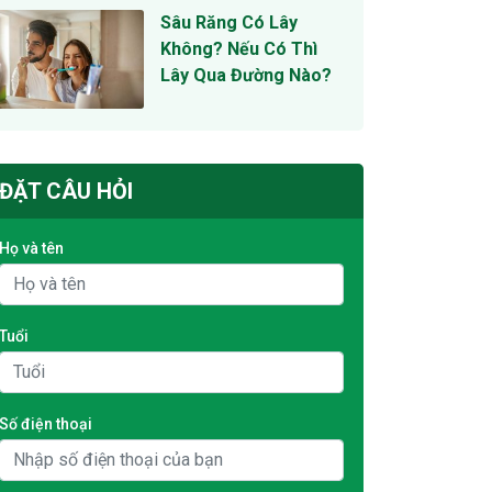
Sâu Răng Có Lây
Không? Nếu Có Thì
Lây Qua Đường Nào?
ĐẶT CÂU HỎI
Họ và tên
Tuổi
Số điện thoại