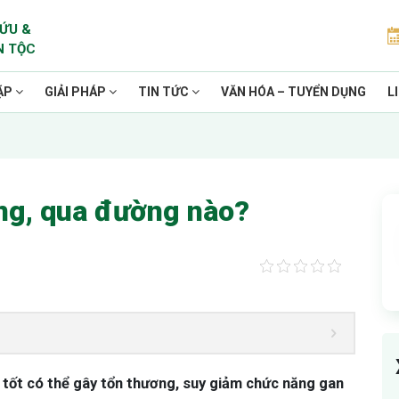
ỨU &
N TỘC
ẶP
GIẢI PHÁP
TIN TỨC
VĂN HÓA – TUYỂN DỤNG
L
ng, qua đường nào?
tốt có thể gây tổn thương, suy giảm chức năng gan