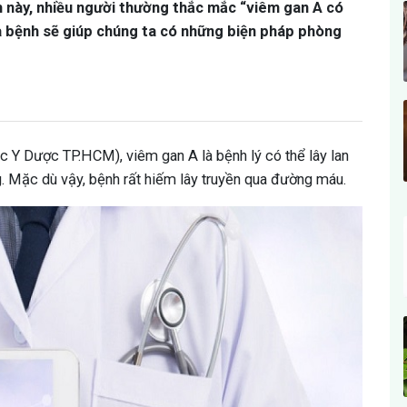
h này, nhiều người thường thắc mắc “viêm gan A có
ủa bệnh sẽ giúp chúng ta có những biện pháp phòng
 Y Dược TP.HCM), viêm gan A là bệnh lý có thể lây lan
g. Mặc dù vậy, bệnh rất hiếm lây truyền qua đường máu.