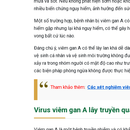
mửa và sốt. Nếu không phát hiện sớm hoặc khôn
nhiều biến chứng nguy hiểm, ảnh hưởng đến sứ
Một số trường hợp, bệnh nhân bị viêm gan A có 
hiếm gặp nhưng lại khá nguy hiểm, có thể gây h
vong bất cứ lúc nào.
Đáng chú ý, viêm gan A có thể lây lan khá dễ dàn
vệ sinh cá nhân và vệ sinh môi trường không 
xảy ra trong nhóm người có mật độ cao như trư
các biện pháp phòng ngừa không được thực hi
Tham khảo thêm
:
Các xét nghiệm vi
Virus viêm gan A lây truyền q
Viêm gan A là một bệnh truyền nhiễm và có khả