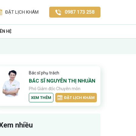
0987 173 258
ĐẶT LỊCH KHÁM
IÊN HỆ
Bác sĩ phụ trách
BÁC SĨ NGUYỄN THỊ NHUẦN
Phó Giám đốc Chuyên môn
XEM THÊM
ĐẶT LỊCH KHÁM
Xem nhiều