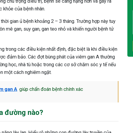
g chú trọng điều trị, bệnh sẽ càng nặng hơn và gây ra
c khỏe của bệnh nhân.
thời gian ủ bệnh khoảng 2 – 3 tháng. Trường hợp này tuy
ôn mê gan, suy gan, gan teo nhỏ và khiến người bệnh tử
g trong các điều kiện nhất định, đặc biệt là khi điều kiện
được đảm bảo. Các đợt bùng phát của viêm gan A thường
ờng học, nhà tù hoặc trong các cơ sở chăm sóc y tế nếu
ện một cách nghiêm ngặt.
êm gan A
giúp chẩn đoán bệnh chính xác
ua đường nào?
 năng lây lan. Hiểu rõ những con đường lây truyền của