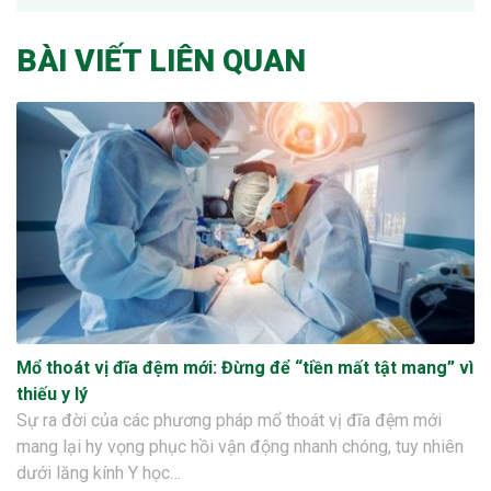
BÀI VIẾT LIÊN QUAN
Mổ thoát vị đĩa đệm mới: Đừng để “tiền mất tật mang” vì
thiếu y lý
Sự ra đời của các phương pháp mổ thoát vị đĩa đệm mới
mang lại hy vọng phục hồi vận động nhanh chóng, tuy nhiên
dưới lăng kính Y học…