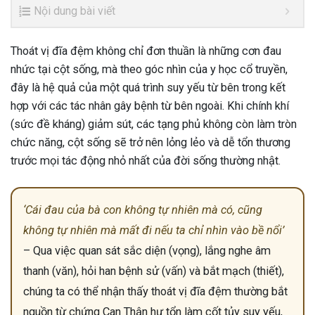
Nội dung bài viết
Thoát vị đĩa đệm không chỉ đơn thuần là những cơn đau
nhức tại cột sống, mà theo góc nhìn của y học cổ truyền,
đây là hệ quả của một quá trình suy yếu từ bên trong kết
hợp với các tác nhân gây bệnh từ bên ngoài. Khi chính khí
(sức đề kháng) giảm sút, các tạng phủ không còn làm tròn
chức năng, cột sống sẽ trở nên lỏng lẻo và dễ tổn thương
trước mọi tác động nhỏ nhất của đời sống thường nhật.
‘Cái đau của bà con không tự nhiên mà có, cũng
không tự nhiên mà mất đi nếu ta chỉ nhìn vào bề nổi’
– Qua việc quan sát sắc diện (vọng), lắng nghe âm
thanh (văn), hỏi han bệnh sử (vấn) và bắt mạch (thiết),
chúng ta có thể nhận thấy thoát vị đĩa đệm thường bắt
nguồn từ chứng Can Thận hư tổn làm cốt tủy suy yếu,