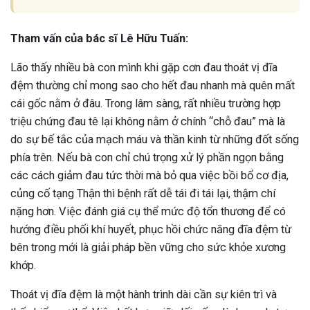
Tham vấn của bác sĩ Lê Hữu Tuấn:
Lão thấy nhiều bà con mình khi gặp cơn đau thoát vị đĩa
đệm thường chỉ mong sao cho hết đau nhanh mà quên mất
cái gốc nằm ở đâu. Trong lâm sàng, rất nhiều trường hợp
triệu chứng đau tê lại không nằm ở chính “chỗ đau” mà là
do sự bế tắc của mạch máu và thần kinh từ những đốt sống
phía trên. Nếu bà con chỉ chú trọng xử lý phần ngọn bằng
các cách giảm đau tức thời mà bỏ qua việc bồi bổ cơ địa,
củng cố tạng Thận thì bệnh rất dễ tái đi tái lại, thậm chí
nặng hơn. Việc đánh giá cụ thể mức độ tổn thương để có
hướng điều phối khí huyết, phục hồi chức năng đĩa đệm từ
bên trong mới là giải pháp bền vững cho sức khỏe xương
khớp.
Thoát vị đĩa đệm là một hành trình dài cần sự kiên trì và