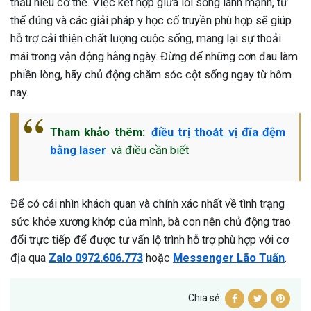
thấu hiểu cơ thể. Việc kết hợp giữa lối sống lành mạnh, tư
thế đúng và các giải pháp y học cổ truyền phù hợp sẽ giúp
hỗ trợ cải thiện chất lượng cuộc sống, mang lại sự thoải
mái trong vận động hằng ngày. Đừng để những cơn đau làm
phiền lòng, hãy chủ động chăm sóc cột sống ngay từ hôm
nay.
Tham khảo thêm:
điều trị thoát vị đĩa đệm
bằng laser
và điều cần biết
Để có cái nhìn khách quan và chính xác nhất về tình trạng
sức khỏe xương khớp của mình, bà con nên chủ động trao
đổi trực tiếp để được tư vấn lộ trình hỗ trợ phù hợp với cơ
địa qua
Zalo 0972.606.773
hoặc
Messenger Lão Tuấn
.
Chia sẻ: