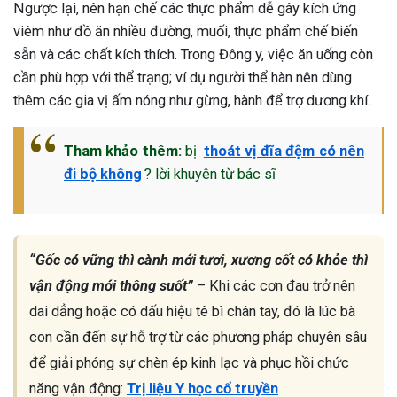
Ngược lại, nên hạn chế các thực phẩm dễ gây kích ứng
viêm như đồ ăn nhiều đường, muối, thực phẩm chế biến
sẵn và các chất kích thích. Trong Đông y, việc ăn uống còn
cần phù hợp với thể trạng; ví dụ người thể hàn nên dùng
thêm các gia vị ấm nóng như gừng, hành để trợ dương khí.
Tham khảo thêm:
bị
thoát vị đĩa đệm có nên
đi bộ không
? lời khuyên từ bác sĩ
“Gốc có vững thì cành mới tươi, xương cốt có khỏe thì
vận động mới thông suốt”
– Khi các cơn đau trở nên
dai dẳng hoặc có dấu hiệu tê bì chân tay, đó là lúc bà
con cần đến sự hỗ trợ từ các phương pháp chuyên sâu
để giải phóng sự chèn ép kinh lạc và phục hồi chức
năng vận động:
Trị liệu Y học cổ truyền