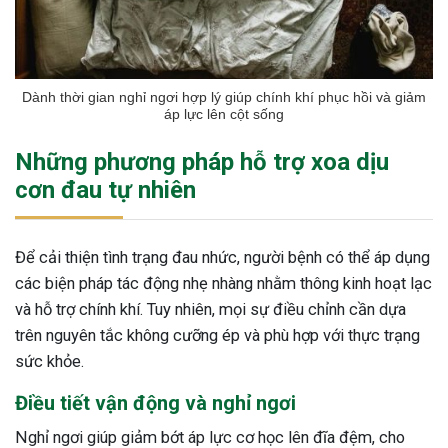
ng sau sinh là tình trạng viêm da
tính phổ biến, khiến đôi bàn tay,
chân của chị em trở nên khô...
Dành thời gian nghỉ ngơi hợp lý giúp chính khí phục hồi và giảm
áp lực lên cột sống
Những phương pháp hỗ trợ xoa dịu
cơn đau tự nhiên
Để cải thiện tình trạng đau nhức, người bệnh có thể áp dụng
các biện pháp tác động nhẹ nhàng nhằm thông kinh hoạt lạc
và hỗ trợ chính khí. Tuy nhiên, mọi sự điều chỉnh cần dựa
trên nguyên tắc không cưỡng ép và phù hợp với thực trạng
sức khỏe.
Điều tiết vận động và nghỉ ngơi
Nghỉ ngơi giúp giảm bớt áp lực cơ học lên đĩa đệm, cho