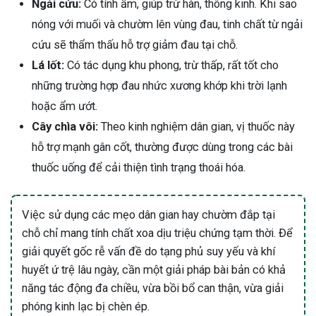
Ngải cứu:
Có tính ấm, giúp trừ hàn, thông kinh. Khi sao
nóng với muối và chườm lên vùng đau, tinh chất từ ngải
cứu sẽ thẩm thấu hỗ trợ giảm đau tại chỗ.
Lá lốt:
Có tác dụng khu phong, trừ thấp, rất tốt cho
những trường hợp đau nhức xương khớp khi trời lạnh
hoặc ẩm ướt.
Cây chìa vôi:
Theo kinh nghiệm dân gian, vị thuốc này
hỗ trợ mạnh gân cốt, thường được dùng trong các bài
thuốc uống để cải thiện tình trạng thoái hóa.
Việc sử dụng các mẹo dân gian hay chườm đắp tại
chỗ chỉ mang tính chất xoa dịu triệu chứng tạm thời. Để
giải quyết gốc rễ vấn đề do tạng phủ suy yếu và khí
huyết ứ trệ lâu ngày, cần một giải pháp bài bản có khả
năng tác động đa chiều, vừa bồi bổ can thận, vừa giải
phóng kinh lạc bị chèn ép.