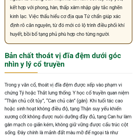
kết hợp với phong, hàn, thấp xâm nhập gây tắc nghẽn
kinh lạc. Việc thấu hiểu cơ địa qua Tứ chẩn giúp xác
định rõ căn nguyên, từ đó mới có lộ trình điều phối khí
huyết, bồi bổ tạng phủ phù hợp cho từng người.
Bản chất thoát vị đĩa đệm dưới góc
nhìn y lý cổ truyền
Trong y văn cổ, thoát vị đĩa đệm được xếp vào phạm vi
chứng Tý hoặc Thắt lưng thống. Y học cổ truyền quan niệm
“Thận chủ cốt tủy”, “Can chủ cân” (gân). Khi tuổi tác cao
hoặc sinh hoạt không điều độ, tạng Thận suy yếu khiến
xương cốt không được nuôi dưỡng đầy đủ, tạng Can hư làm
gân mạch co giãn kém, không giữ vững được cấu trúc cột
sống. Đây chính là mảnh đất màu mỡ để ngoại tà như