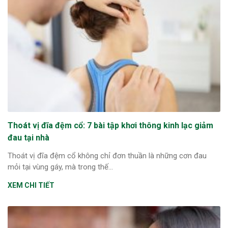
ng sau sinh là tình trạng viêm da
tính phổ biến, khiến đôi bàn tay,
chân của chị em trở nên khô...
Thoát vị đĩa đệm cổ: 7 bài tập khơi thông kinh lạc giảm
đau tại nhà
Thoát vị đĩa đệm cổ không chỉ đơn thuần là những cơn đau
mỏi tại vùng gáy, mà trong thế...
XEM CHI TIẾT