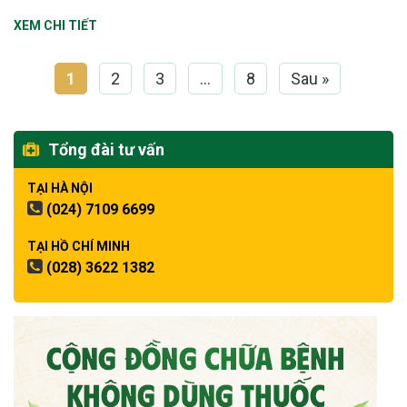
XEM CHI TIẾT
1
2
3
…
8
Sau »
Tổng đài tư vấn
TẠI HÀ NỘI
(024) 7109 6699
TẠI HỒ CHÍ MINH
(028) 3622 1382