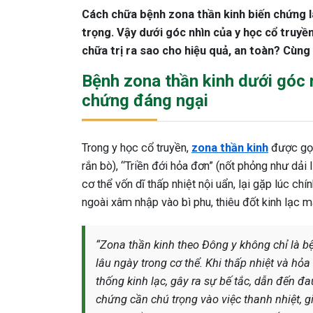
Cách chữa bệnh zona thần kinh biến chứng l
trọng. Vậy dưới góc nhìn của y học cổ truyề
chữa trị ra sao cho hiệu quả, an toàn? Cùng 
Bệnh zona thần kinh dưới góc 
chứng đáng ngại
Trong y học cổ truyền,
zona thần kinh
được gọi
rắn bò), “Triền đới hỏa đơn” (nốt phỏng như dả
cơ thể vốn dĩ thấp nhiệt nội uẩn, lại gặp lúc ch
ngoài xâm nhập vào bì phu, thiêu đốt kinh lạc m
“Zona thần kinh theo Đông y không chỉ là bệ
lâu ngày trong cơ thể. Khi thấp nhiệt và hỏ
thống kinh lạc, gây ra sự bế tắc, dẫn đến đau
chứng cần chú trọng vào việc thanh nhiệt, gi