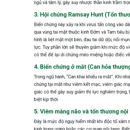
ngủ và tâm lý, gây suy nhược thần kinh trầm trọ
3. Hội chứng Ramsay Hunt (Tổn thươ
Biến chứng này xảy ra khi virus tấn công vào d
qua vùng tai mặt thuộc kinh Đởm và Tam tiêu b
hình là liệt mặt một bên, đau tai dữ dội, nổi m
lực. Tuy phần lớn sẽ thuyên giảm khi mức độ 
có thể để lại di chứng méo miệng hoặc điếc vĩn
4. Biến chứng ở mắt (Can hỏa thượn
Trong ngũ hành, “Can khai khiếu ra mắt”. Khi nh
chứng tại mắt như viêm kết mạc, viêm giác mạc
giác có thể gây suy giảm thị lực nghiêm trọng,
biệt kịp thời.
5. Viêm màng não và tổn thương nội
Đây là mức độ nguy hiểm nhất khi độc tố xâm n
kinh trung ương hoặc các cơ quan nội tạng. Biế