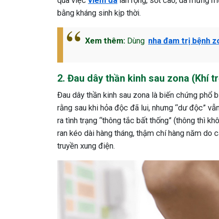
qua việc
viêm da
lan rộng, sốt cao, da mưng mủ
bằng kháng sinh kịp thời.
Xem thêm:
Dùng
nha đam trị bệnh z
2. Đau dây thần kinh sau zona (Khí tr
Đau dây thần kinh sau zona là biến chứng phổ 
rằng sau khi hỏa độc đã lui, nhưng “dư độc” vẫn
ra tình trạng “thông tắc bất thống” (thông thì k
ran kéo dài hàng tháng, thậm chí hàng năm do cá
truyền xung điện.