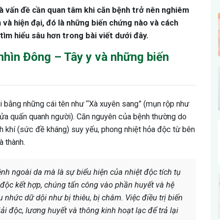
à vấn đề cần quan tâm khi căn bệnh trở nên nghiêm
n và hiện đại, đó là những biến chứng nào và cách
tìm hiểu sâu hơn trong bài viết dưới đây.
nhìn Đông – Tây y và những biến
 bằng những cái tên như “Xà xuyên sang” (mụn rộp như
i lửa quấn quanh người). Căn nguyên của bệnh thường do
ính khí (sức đề kháng) suy yếu, phong nhiệt hỏa độc từ bên
à thành.
nh ngoài da mà là sự biểu hiện của nhiệt độc tích tụ
a độc kết hợp, chúng tấn công vào phần huyết và hệ
 nhức dữ dội như bị thiêu, bị châm. Việc điều trị biến
ải độc, lương huyết và thông kinh hoạt lạc để trả lại