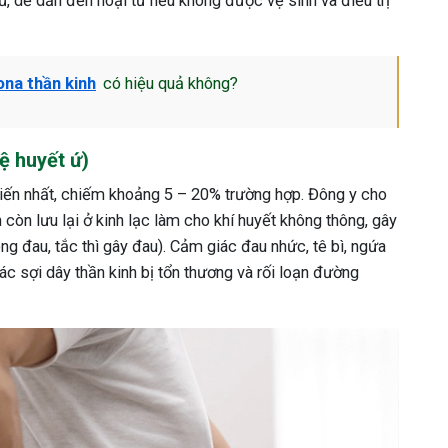
, dễ dẫn đến hoại tử nếu không được vệ sinh và điều trị
ona thần kinh
có hiệu quả không?
ệ huyết ứ)
biến nhất, chiếm khoảng 5 – 20% trường hợp. Đông y cho
 còn lưu lại ở kinh lạc làm cho khí huyết không thông, gây
hông đau, tắc thì gây đau). Cảm giác đau nhức, tê bì, ngứa
c sợi dây thần kinh bị tổn thương và rối loạn đường