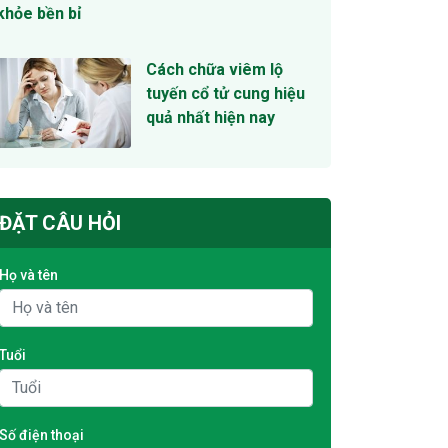
khỏe bền bỉ
Cách chữa viêm lộ
tuyến cổ tử cung hiệu
quả nhất hiện nay
ĐẶT CÂU HỎI
Họ và tên
Tuổi
Số điện thoại