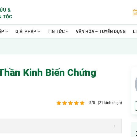
ỨU &
N TỘC
ẶP
GIẢI PHÁP
TIN TỨC
VĂN HÓA – TUYỂN DỤNG
L
Thần Kinh Biến Chứng
5/5 - (21 bình chọn)