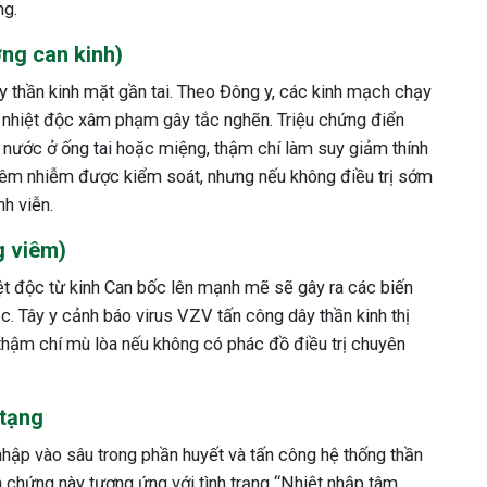
ng.
ng can kinh)
ây thần kinh mặt gần tai. Theo Đông y, các kinh mạch chạy
ị nhiệt độc xâm phạm gây tắc nghẽn. Triệu chứng điển
ụn nước ở ống tai hoặc miệng, thậm chí làm suy giảm thính
viêm nhiễm được kiểm soát, nhưng nếu không điều trị sớm
h viễn.
g viêm)
iệt độc từ kinh Can bốc lên mạnh mẽ sẽ gây ra các biến
. Tây y cảnh báo virus VZV tấn công dây thần kinh thị
 thậm chí mù lòa nếu không có phác đồ điều trị chuyên
 tạng
hập vào sâu trong phần huyết và tấn công hệ thống thần
n chứng này tương ứng với tình trạng “Nhiệt nhập tâm