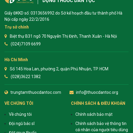
DỤNG THUỐC DÂN TỘC
Giấy ĐKKD số: 0313656992 do Sở kế hoạch đầu tư thành phố Hà
Nội cấp ngày 22/2/2016
Trụ sở chính
Biệt thự B31 ngõ 70 Nguyễn Thị Định, Thanh Xuân - Hà Nội
(024)7109 6699
Hồ Chí Minh
Số 145 Hoa Lan, phường 2, quận Phú Nhuận, TP. HCM
(028)3622 1382
trungtamthuocdantoc.com
info@thuocdantoc.org
VỀ CHÚNG TÔI
CHÍNH SÁCH & ĐIỀU KHOẢN
Về chúng tôi
Chính sách bảo mật
Đội ngũ bác sĩ
Chính sách bảo vệ thông tin
cá nhân của người tiêu dùng
Đặt mua thuốc