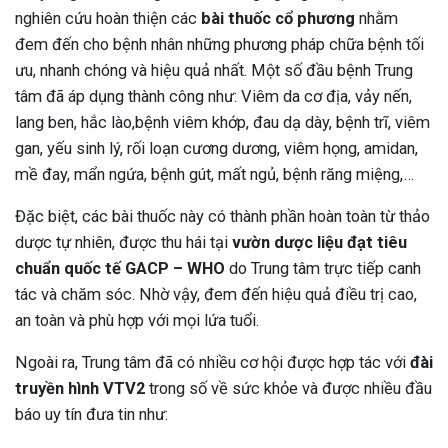
nghiên cứu hoàn thiện các
bài thuốc cổ phương
nhằm
đem đến cho bệnh nhân những phương pháp chữa bệnh tối
ưu, nhanh chóng và hiệu quả nhất. Một số đầu bệnh Trung
tâm đã áp dụng thành công như: V
iêm da cơ địa, vảy nến,
lang ben, hắc lào,bệnh viêm khớp, đau dạ dày, bệnh trĩ, viêm
gan, yếu sinh lý, rối loạn cương dương, viêm họng, amidan,
mề đay, mẩn ngứa, bệnh gút, mất ngủ, bệnh răng miệng,…
Đặc biệt, các bài thuốc này có thành phần hoàn toàn từ thảo
dược tự nhiên, được thu hái tại
vườn dược liệu đạt tiêu
chuẩn quốc tế GACP – WHO
do Trung tâm trực tiếp canh
tác và chăm sóc. Nhờ vậy, đem đến hiệu quả điều trị cao,
an toàn và phù hợp với mọi lứa tuổi.
Ngoài ra, Trung tâm đã có nhiều cơ hội được hợp tác với
đài
truyền hình VTV2
trong số về sức khỏe và được nhiều đầu
báo uy tín đưa tin như: