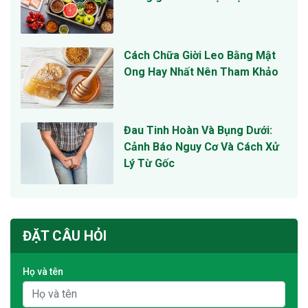
Cách Chữa Giời Leo Bằng Mật
Ong Hay Nhất Nên Tham Khảo
Đau Tinh Hoàn Và Bụng Dưới:
Cảnh Báo Nguy Cơ Và Cách Xử
Lý Từ Gốc
ĐẶT CÂU HỎI
Họ và tên