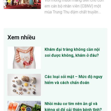
Với mong muốn mang đến cho con
em cán bộ nhân viên (CBNV) một
mùa Trung Thu đậm chất truyền…
Xem nhiều
Khám đại tràng không cần nội
soi được không, khám ở đâu?
Các loại sỏi mật – Mức độ nguy
hiểm và cách chẩn đoán
Nhồi máu cơ tim nên ăn gì và
kiêng gì để cải thiện bệnh tình?