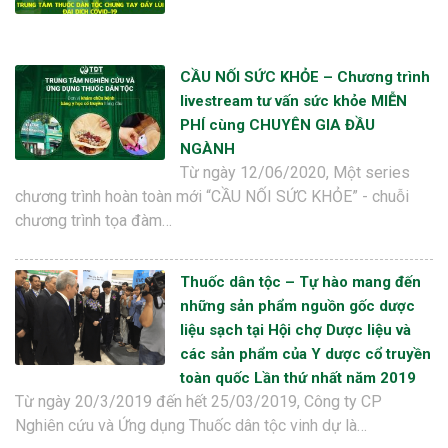
CẦU NỐI SỨC KHỎE – Chương trình
livestream tư vấn sức khỏe MIỄN
PHÍ cùng CHUYÊN GIA ĐẦU
NGÀNH
Từ ngày 12/06/2020, Một series
chương trình hoàn toàn mới “CẦU NỐI SỨC KHỎE” - chuỗi
chương trình tọa đàm…
Thuốc dân tộc – Tự hào mang đến
những sản phẩm nguồn gốc dược
liệu sạch tại Hội chợ Dược liệu và
các sản phẩm của Y dược cổ truyền
toàn quốc Lần thứ nhất năm 2019
Từ ngày 20/3/2019 đến hết 25/03/2019, Công ty CP
Nghiên cứu và Ứng dụng Thuốc dân tộc vinh dự là…