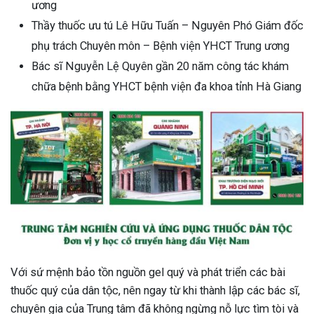
ương
ng sau sinh là tình trạng viêm da
Thầy thuốc ưu tú Lê Hữu Tuấn – Nguyên Phó Giám đốc
tính phổ biến, khiến đôi bàn tay,
phụ trách Chuyên môn – Bệnh viện YHCT Trung ương
chân của chị em trở nên khô...
Bác sĩ Nguyễn Lệ Quyên gần 20 năm công tác khám
chữa bệnh bằng YHCT bệnh viện đa khoa tỉnh Hà Giang
Với sứ mệnh bảo tồn nguồn gel quý và phát triển các bài
thuốc quý của dân tộc, nên ngay từ khi thành lập các bác sĩ,
chuyên gia của Trung tâm đã không ngừng nỗ lực tìm tòi và