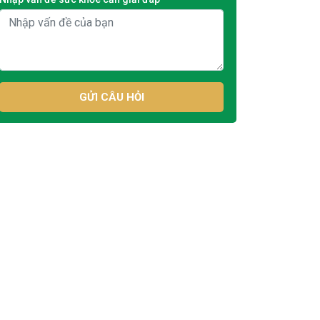
GỬI CÂU HỎI