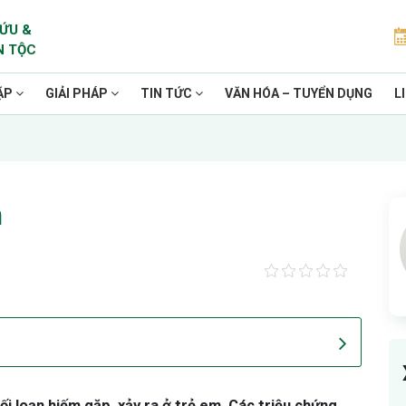
ỨU &
N TỘC
ẶP
GIẢI PHÁP
TIN TỨC
VĂN HÓA – TUYỂN DỤNG
L
m
i loạn hiếm gặp, xảy ra ở trẻ em. Các triệu chứng