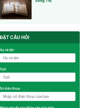
Song Thị
ĐẶT CÂU HỎI
Họ và tên
Tuổi
Số điện thoại
Nhập vấn đề sức khỏe cần giải đáp