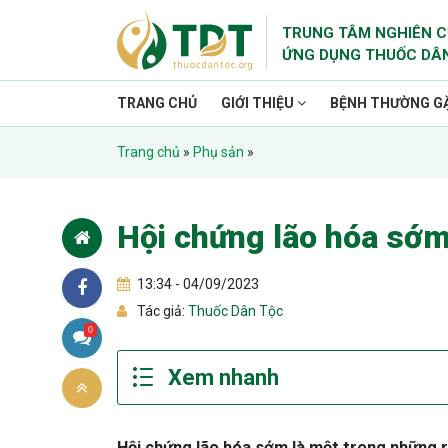
TRUNG TÂM NGHIÊN C
ỨNG DỤNG THUỐC DÂ
TRANG CHỦ
GIỚI THIỆU
BỆNH THƯỜNG G
Trang chủ
»
Phụ sản
»
Hội chứng lão hóa sớ
13:34 - 04/09/2023
Tác giả:
Thuốc Dân Tộc
0
Hội chứng lão hóa sớm là một trong những rố