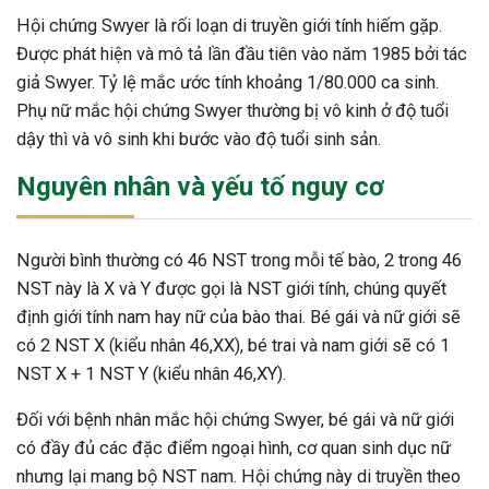
Hội chứng Swyer là rối loạn di truyền giới tính hiếm gặp.
ng sau sinh là tình trạng viêm da
Được phát hiện và mô tả lần đầu tiên vào năm 1985 bởi tác
tính phổ biến, khiến đôi bàn tay,
chân của chị em trở nên khô...
giả Swyer. Tỷ lệ mắc ước tính khoảng 1/80.000 ca sinh.
Phụ nữ mắc hội chứng Swyer thường bị vô kinh ở độ tuổi
dậy thì và vô sinh khi bước vào độ tuổi sinh sản.
Nguyên nhân và yếu tố nguy cơ
Người bình thường có 46 NST trong mỗi tế bào, 2 trong 46
NST này là X và Y được gọi là NST giới tính, chúng quyết
định giới tính nam hay nữ của bào thai. Bé gái và nữ giới sẽ
có 2 NST X (kiểu nhân 46,XX), bé trai và nam giới sẽ có 1
NST X + 1 NST Y (kiểu nhân 46,XY).
Đối với bệnh nhân mắc hội chứng Swyer, bé gái và nữ giới
có đầy đủ các đặc điểm ngoại hình, cơ quan sinh dục nữ
nhưng lại mang bộ NST nam. Hội chứng này di truyền theo