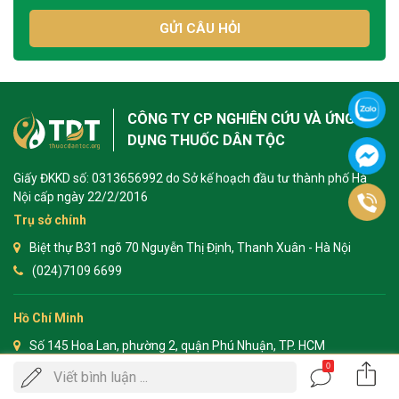
GỬI CÂU HỎI
CÔNG TY CP NGHIÊN CỨU VÀ ỨNG
DỤNG THUỐC DÂN TỘC
Giấy ĐKKD số: 0313656992 do Sở kế hoạch đầu tư thành phố Hà
Nội cấp ngày 22/2/2016
Trụ sở chính
Biệt thự B31 ngõ 70 Nguyễn Thị Định, Thanh Xuân - Hà Nội
(024)7109 6699
Hồ Chí Minh
Số 145 Hoa Lan, phường 2, quận Phú Nhuận, TP. HCM
0
(028)3622 1382
Gọi
Viết bình luận ...
ĐẶT LỊCH KHÁM
điện