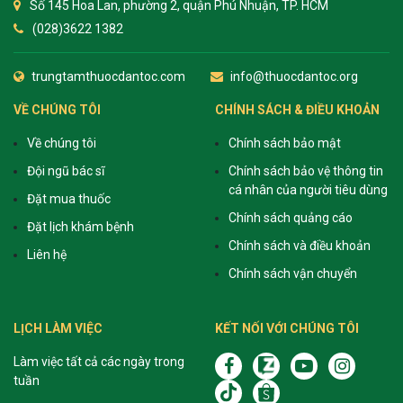
Số 145 Hoa Lan, phường 2, quận Phú Nhuận, TP. HCM
(028)3622 1382
trungtamthuocdantoc.com
info@thuocdantoc.org
VỀ CHÚNG TÔI
CHÍNH SÁCH & ĐIỀU KHOẢN
Về chúng tôi
Chính sách bảo mật
Đội ngũ bác sĩ
Chính sách bảo vệ thông tin
cá nhân của người tiêu dùng
Đặt mua thuốc
Chính sách quảng cáo
Đặt lịch khám bệnh
Chính sách và điều khoản
Liên hệ
Chính sách vận chuyển
LỊCH LÀM VIỆC
KẾT NỐI VỚI CHÚNG TÔI
Làm việc tất cả các ngày trong
tuần