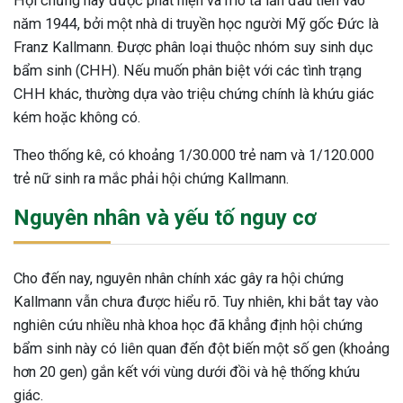
Hội chứng này được phát hiện và mô tả lần đầu tiên vào
năm 1944, bởi một nhà di truyền học người Mỹ gốc Đức là
Franz Kallmann. Được phân loại thuộc nhóm suy sinh dục
bẩm sinh (CHH). Nếu muốn phân biệt với các tình trạng
CHH khác, thường dựa vào triệu chứng chính là khứu giác
kém hoặc không có.
Theo thống kê, có khoảng 1/30.000 trẻ nam và 1/120.000
trẻ nữ sinh ra mắc phải hội chứng Kallmann.
Nguyên nhân và yếu tố nguy cơ
Cho đến nay, nguyên nhân chính xác gây ra hội chứng
Kallmann vẫn chưa được hiểu rõ. Tuy nhiên, khi bắt tay vào
nghiên cứu nhiều nhà khoa học đã khẳng định hội chứng
bẩm sinh này có liên quan đến đột biến một số gen (khoảng
hơn 20 gen) gắn kết với vùng dưới đồi và hệ thống khứu
ừng Sau Sinh Có Tự Khỏi
ng? Thông Tin Cần Biết
giác.