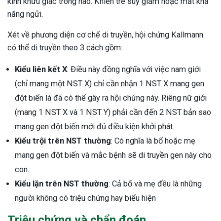
kinh khứu giác trong não. Khiến trẻ suy giảm hoặc mất khả
năng ngửi.
Xét về phương diện cơ chế di truyền, hội chứng Kallmann
có thể di truyền theo 3 cách gồm:
Kiểu liên kết X
: Điều này đồng nghĩa với việc nam giới
(chỉ mang một NST X) chỉ cần nhận 1 NST X mang gen
đột biến là đã có thể gây ra hội chứng này. Riêng nữ giới
(mang 1 NST X và 1 NST Y) phải cần đến 2 NST bản sao
mang gen đột biến mới đủ điều kiện khởi phát.
Kiểu trội trên NST thường
: Có nghĩa là bố hoặc mẹ
mang gen đột biến và mắc bệnh sẽ di truyền gen này cho
con.
Kiểu lặn trên NST thường
: Cả bố và mẹ đều là những
người không có triệu chứng hay biểu hiện
Triệu chứng và chẩn đoán