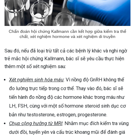
Chẩn đoán hội chứng Kallmann cần kết hợp giữa kiểm tra thể
chất, xét nghiệm hormone và xét nghiệm di truyền
Sau đó, nếu đã loại trừ tất cả các bệnh lý khác và nghi ngờ
trẻ mắc hội chứng Kallmann, bác sĩ sẽ yêu cầu thực hiện
thêm một số xét nghiệm sau:
Xét nghiệm sinh hóa máu
: Vì nồng độ GnRH không thể
đo lường trực tiếp trong cơ thể. Thay vào đó, bác sĩ sẽ
tiến hành đo nồng độ các hormone khác trong máu như
LH, FSH, cùng với một số hormone steroid sinh dục cơ
bản như testosterone, estrogen, progesterone.
Chụp cộng hưởng từ MRI
: Nhằm mục đích kiểm tra vùng
dưới đồi, tuyến yên và cấu trúc khoang mũi để đánh giá