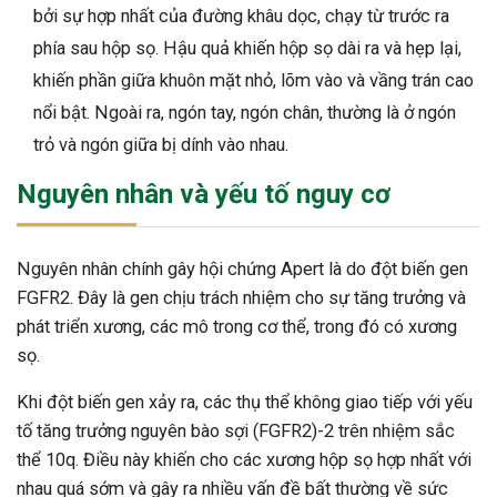
bởi sự hợp nhất của đường khâu dọc, chạy từ trước ra
ng sau sinh là tình trạng viêm da
phía sau hộp sọ. Hậu quả khiến hộp sọ dài ra và hẹp lại,
tính phổ biến, khiến đôi bàn tay,
khiến phần giữa khuôn mặt nhỏ, lõm vào và vầng trán cao
chân của chị em trở nên khô...
nổi bật. Ngoài ra, ngón tay, ngón chân, thường là ở ngón
trỏ và ngón giữa bị dính vào nhau.
Nguyên nhân và yếu tố nguy cơ
Nguyên nhân chính gây hội chứng Apert là do đột biến gen
FGFR2. Đây là gen chịu trách nhiệm cho sự tăng trưởng và
phát triển xương, các mô trong cơ thể, trong đó có xương
sọ.
Khi đột biến gen xảy ra, các thụ thể không giao tiếp với yếu
tố tăng trưởng nguyên bào sợi (FGFR2)-2 trên nhiệm sắc
thể 10q. Điều này khiến cho các xương hộp sọ hợp nhất với
nhau quá sớm và gây ra nhiều vấn đề bất thường về sức