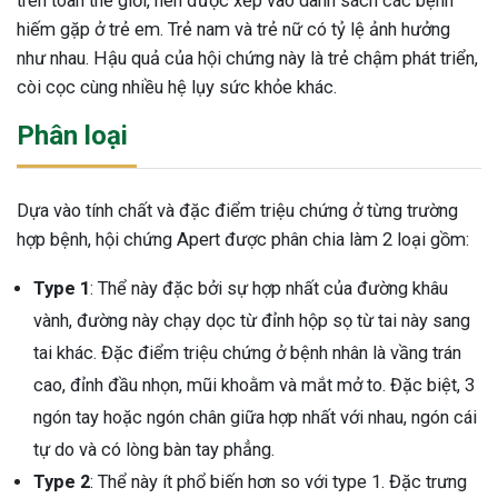
trên toàn thế giới, nên được xếp vào danh sách các bệnh
hiếm gặp ở trẻ em. Trẻ nam và trẻ nữ có tỷ lệ ảnh hưởng
như nhau. Hậu quả của hội chứng này là trẻ chậm phát triển,
còi cọc cùng nhiều hệ lụy sức khỏe khác.
Phân loại
Dựa vào tính chất và đặc điểm triệu chứng ở từng trường
hợp bệnh, hội chứng Apert được phân chia làm 2 loại gồm:
Type 1
: Thể này đặc bởi sự hợp nhất của đường khâu
vành, đường này chạy dọc từ đỉnh hộp sọ từ tai này sang
tai khác. Đặc điểm triệu chứng ở bệnh nhân là vầng trán
cao, đỉnh đầu nhọn, mũi khoằm và mắt mở to. Đặc biệt, 3
ngón tay hoặc ngón chân giữa hợp nhất với nhau, ngón cái
tự do và có lòng bàn tay phẳng.
ừng Sau Sinh Có Tự Khỏi
Type 2
: Thể này ít phổ biến hơn so với type 1. Đặc trưng
ng? Thông Tin Cần Biết