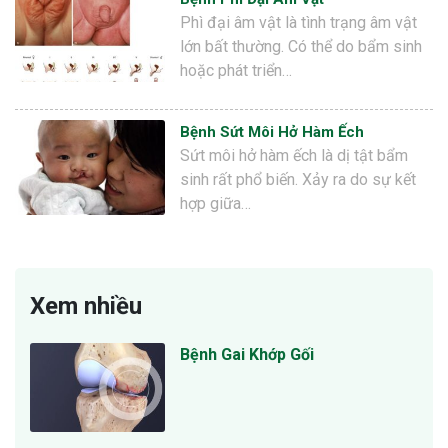
Phì đại âm vật là tình trạng âm vật
lớn bất thường. Có thể do bẩm sinh
hoặc phát triển…
Bệnh Sứt Môi Hở Hàm Ếch
Sứt môi hở hàm ếch là dị tật bẩm
sinh rất phổ biến. Xảy ra do sự kết
hợp giữa…
Xem nhiều
Bệnh Gai Khớp Gối