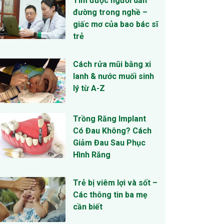
Tìm được người dẫn
đường trong nghề –
giấc mơ của bao bác sĩ
trẻ
Cách rửa mũi bằng xi
lanh & nước muối sinh
lý từ A-Z
Trồng Răng Implant
Có Đau Không? Cách
Giảm Đau Sau Phục
Hình Răng
Trẻ bị viêm lợi và sốt –
Các thông tin ba mẹ
cần biết