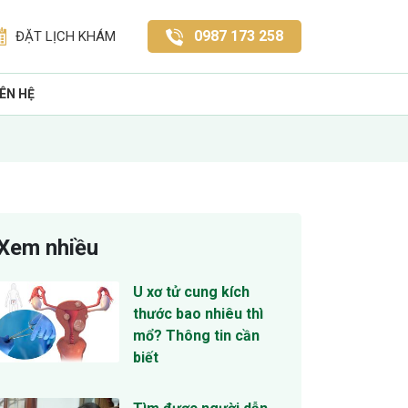
0987 173 258
ĐẶT LỊCH KHÁM
IÊN HỆ
Xem nhiều
U xơ tử cung kích
thước bao nhiêu thì
mổ? Thông tin cần
biết