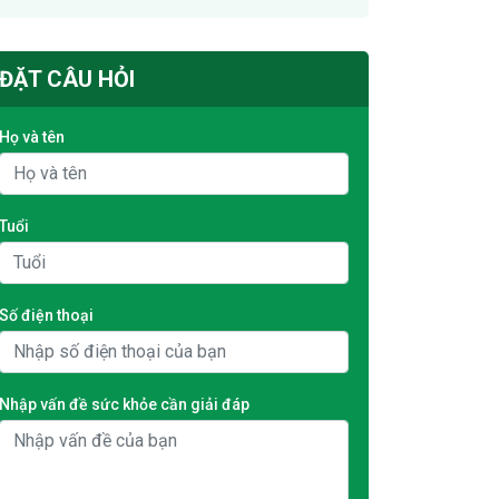
ĐẶT CÂU HỎI
Họ và tên
Tuổi
Số điện thoại
Nhập vấn đề sức khỏe cần giải đáp