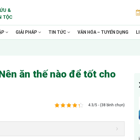
ỨU &
N TỘC
ẶP
GIẢI PHÁP
TIN TỨC
VĂN HÓA – TUYỂN DỤNG
L
Nên ăn thế nào để tốt cho
4.3/5 - (38 bình chọn)