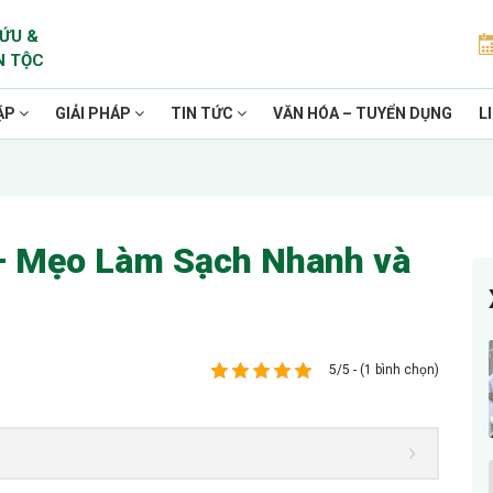
ỨU &
N TỘC
ẶP
GIẢI PHÁP
TIN TỨC
VĂN HÓA – TUYỂN DỤNG
L
– Mẹo Làm Sạch Nhanh và
5/5 - (1 bình chọn)