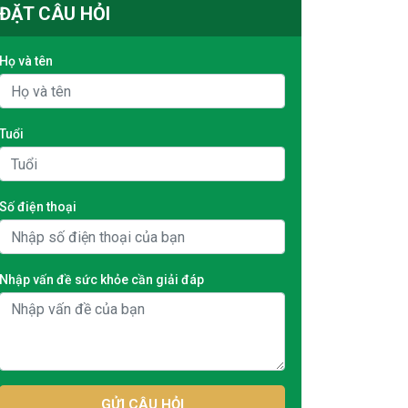
ĐẶT CÂU HỎI
Họ và tên
Tuổi
Số điện thoại
Nhập vấn đề sức khỏe cần giải đáp
GỬI CÂU HỎI