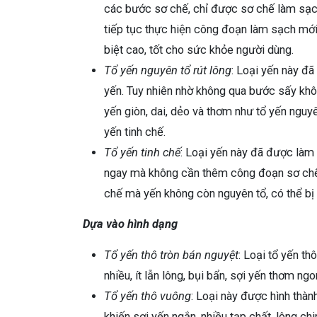
các bước sơ chế, chỉ được sơ chế làm sạch
tiếp tục thực hiện công đoạn làm sạch mới
biệt cao, tốt cho sức khỏe người dùng.
Tổ yến nguyên tổ rút lông
: Loại yến này đã
yến. Tuy nhiên nhờ không qua bước sấy khô
yến giòn, dai, dẻo và thơm như tổ yến nguy
yến tinh chế.
Tổ yến tinh chế
: Loại yến này đã được làm
ngay mà không cần thêm công đoạn sơ chế 
chế mà yến không còn nguyên tổ, có thể bị 
Dựa vào hình dạng
Tổ yến thô tròn bán nguyệt
: Loại tổ yến th
nhiều, ít lẫn lông, bụi bẩn, sợi yến thơm ngo
Tổ yến thô vuông
: Loại này được hình thàn
khiến sợi yến ngắn, nhiều tạp chất, lông c