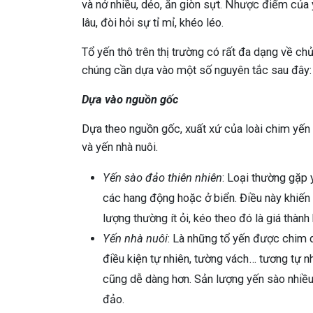
và nở nhiều, dẻo, ăn giòn sựt. Nhược điểm của y
lâu, đòi hỏi sự tỉ mỉ, khéo léo.
Tổ yến thô trên thị trường có rất đa dạng về chủ
chúng cần dựa vào một số nguyên tắc sau đây:
Dựa vào nguồn gốc
Dựa theo nguồn gốc, xuất xứ của loài chim yế
và yến nhà nuôi.
Yến sào đảo thiên nhiên
: Loại thường gặp
các hang động hoặc ở biển. Điều này khiến 
lượng thường ít ỏi, kéo theo đó là giá thành
Yến nhà nuôi
: Là những tổ yến được chim 
điều kiện tự nhiên, tường vách… tương tự như
cũng dễ dàng hơn. Sản lượng yến sào nhiều
đảo.