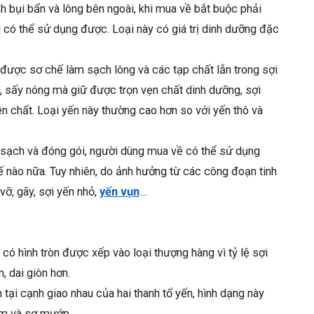
 bụi bẩn và lông bên ngoài, khi mua về bắt buộc phải
 có thể sử dụng được. Loại này có giá trị dinh dưỡng đặc
 được sơ chế làm sạch lông và các tạp chất lẫn trong sợi
, sấy nóng mà giữ được trọn vẹn chất dinh dưỡng, sợi
ên chất. Loại yến này thường cao hơn so với yến thô và
 sạch và đóng gói, người dùng mua về có thể sử dụng
nào nữa. Tuy nhiên, do ảnh hưởng từ các công đoạn tinh
vỡ, gãy, sợi yến nhỏ,
yến vụn
…
ô có hình tròn được xếp vào loại thượng hàng vì tỷ lệ sợi
n, dai giòn hơn.
h tại cạnh giao nhau của hai thanh tổ yến, hình dạng này
him và sơ mướp.