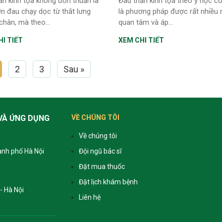
ần kinh tọa không đơn thuần là
Đau thần kinh tọa theo y học cổ
n đau chạy dọc từ thắt lưng
là phương pháp được rất nhiều 
chân, mà theo...
quan tâm và áp...
I TIẾT
XEM CHI TIẾT
2
3
Sau »
VÀ ỨNG DỤNG
VỀ CHÚNG TÔI
Về chúng tôi
ành phố Hà Nội
Đội ngũ bác sĩ
Đặt mua thuốc
Đặt lịch khám bệnh
- Hà Nội
Liên hệ