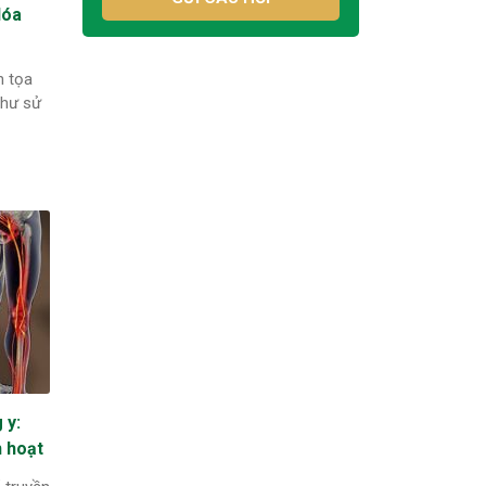
Hóa
h tọa
như sử
 y:
h hoạt