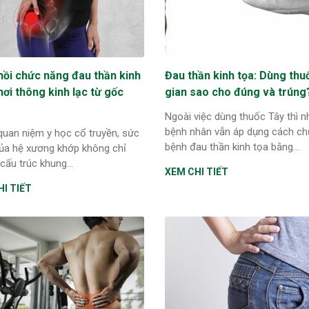
hồi chức năng đau thần kinh
Đau thần kinh tọa: Dùng thu
hơi thông kinh lạc từ gốc
gian sao cho đúng và trúng
g
Ngoài việc dùng thuốc Tây thì n
bệnh nhân vẫn áp dụng cách c
quan niệm y học cổ truyền, sức
bệnh đau thần kinh tọa bằng...
ủa hệ xương khớp không chỉ
cấu trúc khung...
XEM CHI TIẾT
I TIẾT