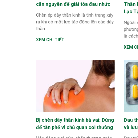
căn nguyên để giải tỏa đau nhức
Thần 
Lạc T
Chèn ép dây thần kinh là tình trạng xảy
ra khi có một lực tác động lên các dây
Ngoài v
thần...
phương
là cách
XEM CHI TIẾT
XEM CH
Bị chèn dây thần kinh bả vai: Đừng
Đau th
để tàn phế vì chủ quan coi thường
và lưu