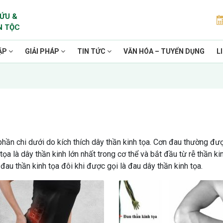
ỨU &
N TỘC
ẶP
GIẢI PHÁP
TIN TỨC
VĂN HÓA – TUYỂN DỤNG
L
phần chi dưới do kích thích dây thần kinh tọa. Cơn đau thường đư
tọa là dây thần kinh lớn nhất trong cơ thể và bắt đầu từ rễ thần k
au thần kinh tọa đôi khi được gọi là đau dây thần kinh tọa.