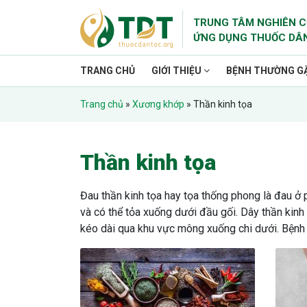
TRUNG TÂM NGHIÊN C
ỨNG DỤNG THUỐC DÂ
TRANG CHỦ
GIỚI THIỆU
BỆNH THƯỜNG G
Trang chủ
»
Xương khớp
»
Thần kinh tọa
Thần kinh tọa
Đau thần kinh tọa hay tọa thống phong là đau ở 
và có thể tỏa xuống dưới đầu gối. Dây thần kinh 
kéo dài qua khu vực mông xuống chi dưới. Bệnh đ