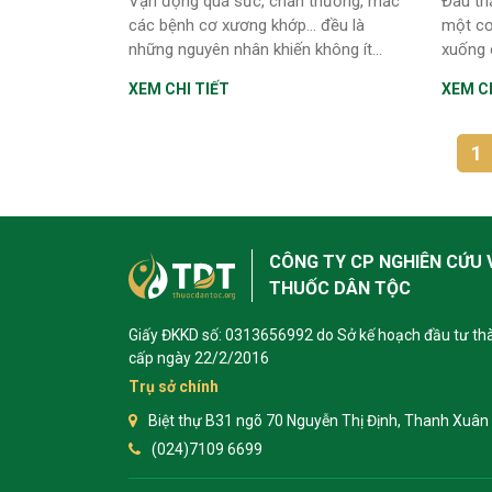
Vận động quá sức, chấn thương, mắc
Đau th
các bệnh cơ xương khớp... đều là
một cơ
những nguyên nhân khiến không ít...
xuống 
XEM CHI TIẾT
XEM CH
1
CÔNG TY CP NGHIÊN CỨU 
THUỐC DÂN TỘC
Giấy ĐKKD số: 0313656992 do Sở kế hoạch đầu tư th
cấp ngày 22/2/2016
Trụ sở chính
Biệt thự B31 ngõ 70 Nguyễn Thị Định, Thanh Xuân 
(024)7109 6699