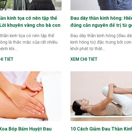
ần kinh tọa có nên tập thể
Đau dây thần kinh hông: Hiể
 Lời khuyên vàng cho bà con
đúng căn nguyên để trị từ g
thần kinh tọa có nên tập thể
Đau dây thần kinh hông (đau dâ
hông là thắc mắc của rất nhiều
kinh hông to) đặc trưng bởi cơn
ệnh khi...
khởi phát từ thắt...
I TIẾT
XEM CHI TIẾT
Xoa Bóp Bấm Huyệt Đau
10 Cách Giảm Đau Thần Kin