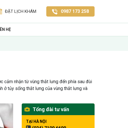
0987 173 258
ĐẶT LỊCH KHÁM
IÊN HỆ
ợc cảm nhận từ vùng thắt lưng đến phía sau đùi
inh ở tủy sống thắt lưng của vùng thắt lưng và
Tổng đài tư vấn
TẠI HÀ NỘI