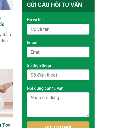
GỬI CÂU HỎI TƯ VẤN
u
Họ và tên
ốc
y thần
 đau
Email
Số điện thoại
Nội dung cần tư vấn
h Tọa
GỬI CÂU HỎI