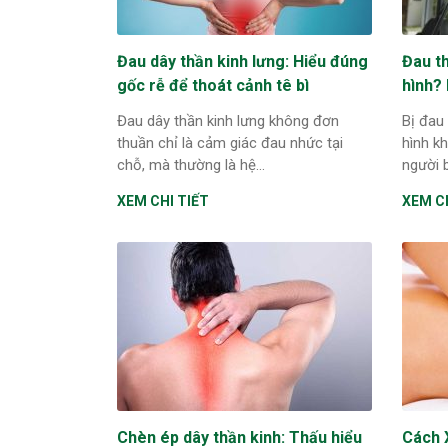
Đau dây thần kinh lưng: Hiểu đúng
Đau th
gốc rễ để thoát cảnh tê bì
hình?
Đau dây thần kinh lưng không đơn
Bị đau 
thuần chỉ là cảm giác đau nhức tại
hình k
chỗ, mà thường là hệ...
người b
XEM CHI TIẾT
XEM CH
Chèn ép dây thần kinh: Thấu hiểu
Cách 