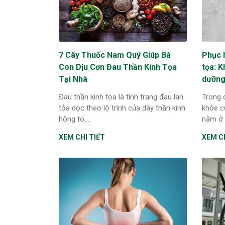
7 Cây Thuốc Nam Quý Giúp Bà
Phục 
Con Dịu Cơn Đau Thần Kinh Tọa
tọa: K
Tại Nhà
dưỡn
Đau thần kinh tọa là tình trạng đau lan
Trong 
tỏa dọc theo lộ trình của dây thần kinh
khỏe c
hông to,...
nằm ở 
XEM CHI TIẾT
XEM CH