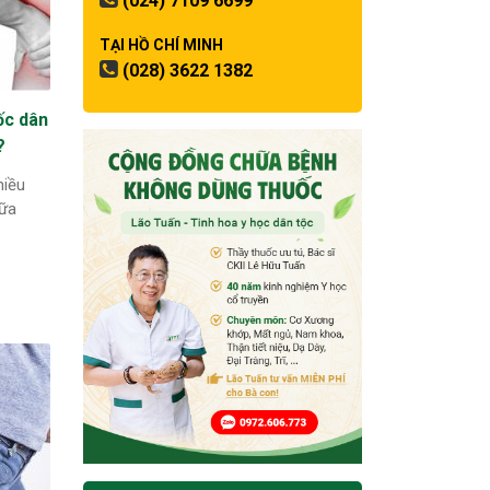
(024) 7109 6699
TẠI HỒ CHÍ MINH
(028) 3622 1382
ốc dân
?
hiều
hữa