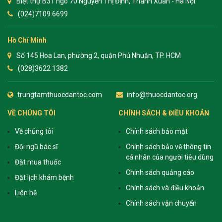
Biệt thự B31 ngõ 70 Nguyễn Thị Định, Thanh Xuân - Hà Nội
(024)7109 6699
Hồ Chí Minh
Số 145 Hoa Lan, phường 2, quận Phú Nhuận, TP. HCM
(028)3622 1382
trungtamthuocdantoc.com
info@thuocdantoc.org
VỀ CHÚNG TÔI
CHÍNH SÁCH & ĐIỀU KHOẢN
Về chúng tôi
Chính sách bảo mật
Đội ngũ bác sĩ
Chính sách bảo vệ thông tin
cá nhân của người tiêu dùng
Đặt mua thuốc
Chính sách quảng cáo
Đặt lịch khám bệnh
Chính sách và điều khoản
Liên hệ
Chính sách vận chuyển