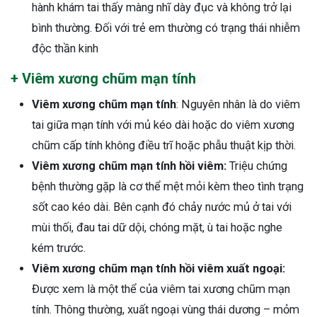
hành khám tai thấy màng nhĩ dày đục và không trở lại
ng sau sinh là tình trạng viêm da
bình thường. Đối với trẻ em thường có trạng thái nhiễm
tính phổ biến, khiến đôi bàn tay,
độc thần kinh
chân của chị em trở nên khô...
+ Viêm xương chũm mạn tính
Viêm xương chũm mạn tính
: Nguyên nhân là do viêm
tai giữa mạn tính với mủ kéo dài hoặc do viêm xương
chũm cấp tính không điều trĩ hoặc phẫu thuật kịp thời.
Viêm xương chũm mạn tính hồi viêm:
Triệu chứng
bệnh thường gặp là cơ thể mệt mỏi kèm theo tình trạng
sốt cao kéo dài. Bên cạnh đó chảy nước mủ ở tai với
mùi thối, đau tai dữ dội, chóng mặt, ù tai hoặc nghe
kém trước.
Viêm xương chũm mạn tính hồi viêm xuất ngoại:
Được xem là một thể của viêm tai xương chũm mạn
tính. Thông thường, xuất ngoại vùng thái dương – mỏm