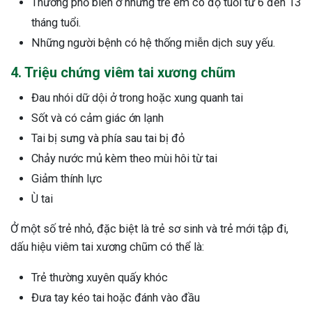
Thường phổ biến ở những trẻ em có độ tuổi từ 6 đến 13
tháng tuổi.
Những người bệnh có hệ thống miễn dịch suy yếu.
4. Triệu chứng viêm tai xương chũm
Đau nhói dữ dội ở trong hoặc xung quanh tai
Sốt và có cảm giác ớn lạnh
Tai bị sưng và phía sau tai bị đỏ
Chảy nước mủ kèm theo mùi hôi từ tai
Giảm thính lực
Ù tai
Ở một số trẻ nhỏ, đặc biệt là trẻ sơ sinh và trẻ mới tập đi,
dấu hiệu viêm tai xương chũm có thể là:
Trẻ thường xuyên quấy khóc
Đưa tay kéo tai hoặc đánh vào đầu