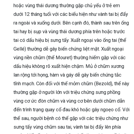
hoặc vùng thái dương thường gặp chủ yếu ở trẻ em
dưới 12 tháng tuổi với các biểu hiện như vành tai bị đẩy
ra ngoài và xuống dưới. Bên cạnh đó, thành sau trên ống
tai hay bị sụp và vùng thái dương phía trên hoặc trước
tai có dấu hiệu bị sưng tấy. Xuất ngoại vào ống tai (thể
Gellé) thường dễ gây biến chứng liệt mặt. Xuất ngoại
vùng nền chũm (thể Mouret) thường hiếm gặp với các
dấu hiệu không rõ xuất hiện chậm. Mủ ở chũm xương
lan rộng tới họng, hàm và gáy dễ gây biến chứng tắc
tĩnh mạch. Còn đối với thể mỏm chũm (Bezold), thể này
thường gặp ở người lớn với triệu chứng sưng phồng
vùng cơ ức đòn chũm và vùng cơ bên dưới chũm dẫn
đến trình trạng quay cổ đau khó hoặc gây ngoẹo cổ. Với
thể sau, người bệnh có thể gặp với các triệu chứng như
sưng tấy vùng chũm sau tai, vành tai bị đẩy lên phía