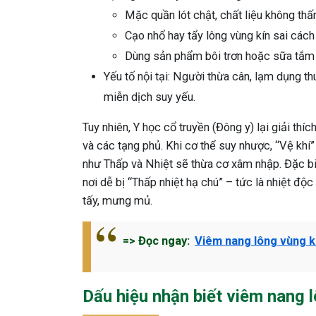
Mặc quần lót chật, chất liệu không th
Cạo nhổ hay tẩy lông vùng kín sai cách 
Dùng sản phẩm bôi trơn hoặc sữa tắm 
Yếu tố nội tại: Người thừa cân, lạm dụng t
miễn dịch suy yếu.
Tuy nhiên, Y học cổ truyền (Đông y) lại giải th
và các tạng phủ. Khi cơ thể suy nhược, “Vệ khí
như Thấp và Nhiệt sẽ thừa cơ xâm nhập. Đặc biệ
nơi dễ bị “Thấp nhiệt hạ chú” – tức là nhiệt độc
tấy, mưng mủ.
=> Đọc ngay:
Viêm nang lông vùng k
Dấu hiệu nhận biết viêm nang 