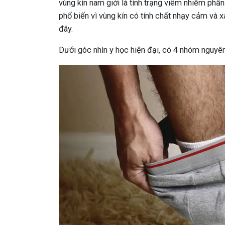
vùng kín nam giới là tình trạng viêm nhiễm phần
phổ biến vì vùng kín có tính chất nhạy cảm và x
đây.
Dưới góc nhìn y học hiện đại, có 4 nhóm nguyê