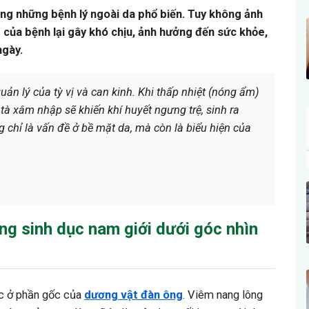
ong những bệnh lý ngoài da phổ biến. Tuy không ảnh
của bệnh lại gây khó chịu, ảnh hưởng đến sức khỏe,
ngày.
uản lý của tỳ vị và can kinh. Khi thấp nhiệt (nóng ẩm)
i tà xâm nhập sẽ khiến khí huyết ngưng trệ, sinh ra
 chỉ là vấn đề ở bề mặt da, mà còn là biểu hiện của
g sinh dục nam giới dưới góc nhìn
ọc ở phần gốc của
dương vật đàn ông
. Viêm nang lông