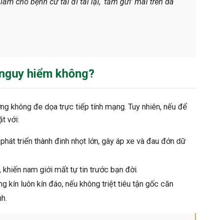
làm cho bệnh cứ tái đi tái lại, ‘tầm gửi’ mãi trên da
 nguy hiểm không?
ng không đe dọa trực tiếp tính mạng. Tuy nhiên, nếu để
t với:
phát triển thành đinh nhọt lớn, gây áp xe và đau đớn dữ
 khiến nam giới mất tự tin trước bạn đời.
g kín luôn kín đáo, nếu không triệt tiêu tận gốc căn
nh.