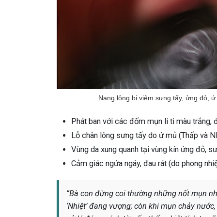
Nang lông bị viêm sưng tấy, ửng đỏ, 
Phát ban với các đốm mụn li ti màu trắng, đ
Lỗ chân lông sưng tấy do ứ mủ (Thấp và Nh
Vùng da xung quanh tại vùng kín ửng đỏ, sư
Cảm giác ngứa ngáy, đau rát (do phong nhiệ
“Bà con đừng coi thường những nốt mụn nhỏ
‘Nhiệt’ đang vượng; còn khi mụn chảy nước,