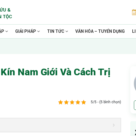
ỨU &
N TỘC
ẶP
GIẢI PHÁP
TIN TỨC
VĂN HÓA – TUYỂN DỤNG
L
Kín Nam Giới Và Cách Trị
5/5 - (5 bình chọn)