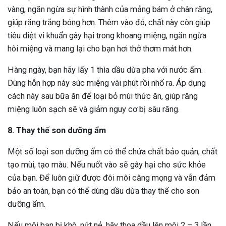
vàng, ngăn ngừa sự hình thành của mảng bám ở chân răng,
giúp răng trắng bóng hơn. Thêm vào đó, chất này còn giúp
tiêu diệt vi khuẩn gây hại trong khoang miệng, ngăn ngừa
hôi miệng và mang lại cho bạn hơi thở thơm mát hơn.
Hàng ngày, bạn hãy lấy 1 thìa dầu dừa pha với nước ấm.
Dùng hỗn hợp này súc miệng vài phút rồi nhổ ra. Áp dụng
cách này sau bữa ăn để loại bỏ mùi thức ăn, giúp răng
miệng luôn sạch sẽ và giảm nguy cơ bị sâu răng.
8. Thay thế son dưỡng ẩm
Một số loại son dưỡng ẩm có thể chứa chất bảo quản, chất
tạo mùi, tạo màu. Nếu nuốt vào sẽ gây hại cho sức khỏe
của bạn. Để luôn giữ được đôi môi căng mọng và vẫn đảm
bảo an toàn, bạn có thể dùng dầu dừa thay thế cho son
dưỡng ẩm.
Nếu môi bạn bị khô, nứt nẻ, hãy thoa dầu lên môi 2 – 3 lần