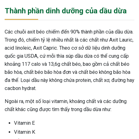
Thành phần dinh dưỡng của dầu dừa
Các chuỗi axit béo chiếm đến 90% thành phần của dầu dừa.
Trong đó, chiếm tỷ lệ nhiều nhất là các chất như Axit Lauric,
acid linoleic, Axit Capric. Theo cơ sở dữ liệu dinh dưỡng
quốc gia USDA, cứ mỗi thìa súp dầu dừa có thể cung cấp
khoảng 117 calo và 13,6g chất béo, bao gồm cả chất béo
bão hòa, chất béo bão hòa đơn và chất béo không bão hòa
đa thể. Loại dầu này không chứa protein, chất xơ, đường hay
cacbon hydrat.
Ngoài ra, một số loại vitamin, khoáng chất và các dưỡng
chất khác cũng được tìm thấy trong dầu dừa như:
Vitamin E
ừng Sau Sinh Có Tự Khỏi
Vitamin K
ng? Thông Tin Cần Biết