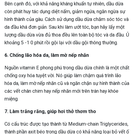
Bên cạnh đó, với khả năng kháng khuẩn tự nhiên, dầu dừa
còn phát huy tác dụng diệt nấm, giảm ngứa, ngăn ngừa sự
hình thành của gàu. Cách sử dụng dầu dừa chăm sóc tóc và
da đầu khá đơn giản. Sau khi làm ướt tóc, bạn hãy lấy một
lượng dầu dừa vừa đủ thoa đều lên toàn bộ tóc và da đầu. Ủ
khoảng 5 -1 0 phút rồi gội lại với dầu gội thông thường.
6. Chống lão hóa da, làm mờ nếp nhăn
Nguồn vitamin E phong phú trong dầu dừa chính là một chất
chống oxy hóa tuyệt vời. Nó giúp làm chậm quá trình lão
hóa da, làm mờ nếp nhăn cũ và ngăn chặn sự hình thành của
các vết chân chim hay nếp nhăn mới trên trán hay khóe
miệng.
7. Làm trắng răng, giúp hơi thở thơm tho
Có cấu trúc được tạo thành từ Medium-chain Triglycerides,
thành phần axit béo trong dầu dừa có khả năng loại bỏ vết ố