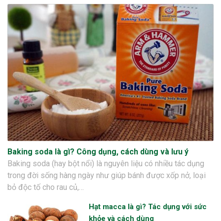
Baking soda là gì? Công dụng, cách dùng và lưu ý
Baking soda (hay bột nổi) là nguyên liệu có nhiều tác dụng
trong đời sống hàng ngày như giúp bánh được xốp nở, loại
bỏ độc tố cho rau củ,…
Hạt macca là gì? Tác dụng với sức
khỏe và cách dùng