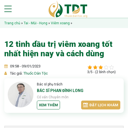
Trang chủ
»
Tai - Mũi - Họng
»
Viêm xoang
»
12 tinh dầu trị viêm xoang tốt
nhất hiện nay và cách dùng
09:58 - 09/01/2023
3/5 - (2 bình chọn)
Tác giả:
Thuốc Dân Tộc
Bác sĩ phụ trách
BÁC SĨ PHAN ĐÌNH LONG
Cố vấn Chuyên môn
XEM THÊM
ĐẶT LỊCH KHÁM