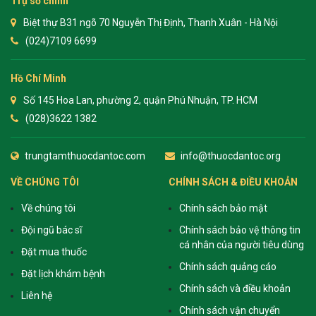
Trụ sở chính
Biệt thự B31 ngõ 70 Nguyễn Thị Định, Thanh Xuân - Hà Nội
(024)7109 6699
Hồ Chí Minh
Số 145 Hoa Lan, phường 2, quận Phú Nhuận, TP. HCM
(028)3622 1382
trungtamthuocdantoc.com
info@thuocdantoc.org
VỀ CHÚNG TÔI
CHÍNH SÁCH & ĐIỀU KHOẢN
Về chúng tôi
Chính sách bảo mật
Đội ngũ bác sĩ
Chính sách bảo vệ thông tin
cá nhân của người tiêu dùng
Đặt mua thuốc
Chính sách quảng cáo
Đặt lịch khám bệnh
Chính sách và điều khoản
Liên hệ
Chính sách vận chuyển