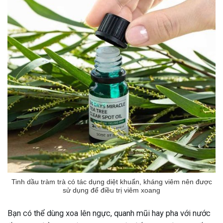
ng sau sinh là tình trạng viêm da
tính phổ biến, khiến đôi bàn tay,
chân của chị em trở nên khô...
Tinh dầu tràm trà có tác dụng diệt khuẩn, kháng viêm nên được
sử dụng để điều trị viêm xoang
Bạn có thể dùng xoa lên ngực, quanh mũi hay pha với nước