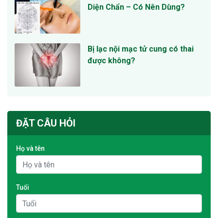
Diện Chẩn – Có Nên Dùng?
Bị lạc nội mạc tử cung có thai
được không?
ĐẶT CÂU HỎI
Họ và tên
Tuổi