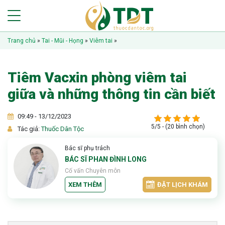
Trang chủ
»
Tai - Mũi - Họng
»
Viêm tai
»
Tiêm Vacxin phòng viêm tai
giữa và những thông tin cần biết
09:49 - 13/12/2023
5/5 - (20 bình chọn)
Tác giả:
Thuốc Dân Tộc
Bác sĩ phụ trách
BÁC SĨ PHAN ĐÌNH LONG
Cố vấn Chuyên môn
XEM THÊM
ĐẶT LỊCH KHÁM