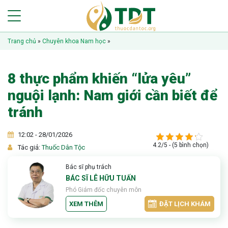
Trang chủ
»
Chuyên khoa Nam học
»
8 thực phẩm khiến “lửa yêu”
nguội lạnh: Nam giới cần biết để
tránh
12:02 - 28/01/2026
4.2/5 - (5 bình chọn)
Tác giả:
Thuốc Dân Tộc
Bác sĩ phụ trách
BÁC SĨ LÊ HỮU TUẤN
Phó Giám đốc chuyên môn
XEM THÊM
ĐẶT LỊCH KHÁM