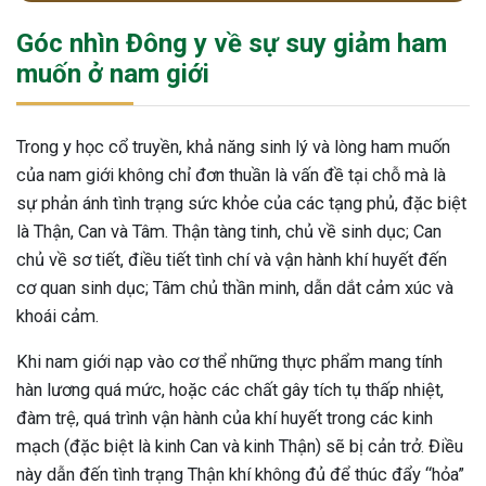
Góc nhìn Đông y về sự suy giảm ham
muốn ở nam giới
Trong y học cổ truyền, khả năng sinh lý và lòng ham muốn
của nam giới không chỉ đơn thuần là vấn đề tại chỗ mà là
sự phản ánh tình trạng sức khỏe của các tạng phủ, đặc biệt
là Thận, Can và Tâm. Thận tàng tinh, chủ về sinh dục; Can
chủ về sơ tiết, điều tiết tình chí và vận hành khí huyết đến
cơ quan sinh dục; Tâm chủ thần minh, dẫn dắt cảm xúc và
khoái cảm.
Khi nam giới nạp vào cơ thể những thực phẩm mang tính
hàn lương quá mức, hoặc các chất gây tích tụ thấp nhiệt,
đàm trệ, quá trình vận hành của khí huyết trong các kinh
mạch (đặc biệt là kinh Can và kinh Thận) sẽ bị cản trở. Điều
ừng Sau Sinh Có Tự Khỏi
này dẫn đến tình trạng Thận khí không đủ để thúc đẩy “hỏa”
ng? Thông Tin Cần Biết