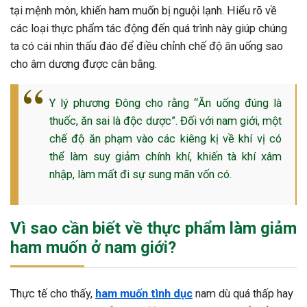
tại mệnh môn, khiến ham muốn bị nguội lạnh. Hiểu rõ về
ng sau sinh là tình trạng viêm da
các loại thực phẩm tác động đến quá trình này giúp chúng
tính phổ biến, khiến đôi bàn tay,
ta có cái nhìn thấu đáo để điều chỉnh chế độ ăn uống sao
chân của chị em trở nên khô...
cho âm dương được cân bằng.
Y lý phương Đông cho rằng “Ăn uống đúng là
thuốc, ăn sai là độc dược”. Đối với nam giới, một
chế độ ăn phạm vào các kiêng kị về khí vị có
thể làm suy giảm chính khí, khiến tà khí xâm
nhập, làm mất đi sự sung mãn vốn có.
Vì sao cần biết về thực phẩm làm giảm
ham muốn ở nam giới?
Thực tế cho thấy,
ham muốn tình dục
nam dù quá thấp hay