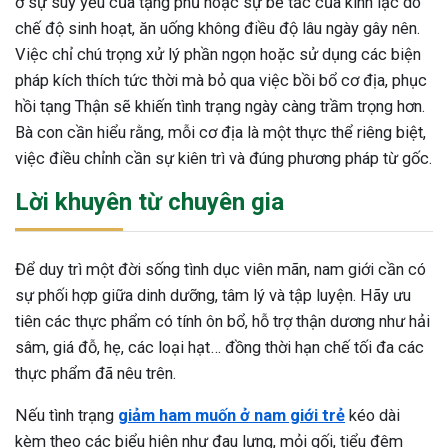
ở sự suy yếu của tạng phủ hoặc sự bế tắc của kinh lạc do
chế độ sinh hoạt, ăn uống không điều độ lâu ngày gây nên.
Việc chỉ chú trọng xử lý phần ngọn hoặc sử dụng các biện
pháp kích thích tức thời mà bỏ qua việc bồi bổ cơ địa, phục
hồi tạng Thận sẽ khiến tình trạng ngày càng trầm trọng hơn.
Bà con cần hiểu rằng, mỗi cơ địa là một thực thể riêng biệt,
việc điều chỉnh cần sự kiên trì và đúng phương pháp từ gốc.
Lời khuyên từ chuyên gia
Để duy trì một đời sống tình dục viên mãn, nam giới cần có
sự phối hợp giữa dinh dưỡng, tâm lý và tập luyện. Hãy ưu
tiên các thực phẩm có tính ôn bổ, hỗ trợ thận dương như hải
sâm, giá đỗ, hẹ, các loại hạt… đồng thời hạn chế tối đa các
thực phẩm đã nêu trên.
Nếu tình trạng
giảm ham muốn ở nam giới trẻ
kéo dài
kèm theo các biểu hiện như đau lưng, mỏi gối, tiểu đêm