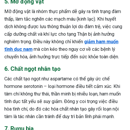
5. Mỡ động vật
Mỡ động vật là nhóm thực phẩm dễ gây ra tình trạng đàm
thấp, làm tắc nghẽn các mạch máu (kinh lạc). Khi huyết
dịch không được lưu thông thuận lợi do đàm trệ, việc cung
cấp dưỡng chất và khí lực cho tạng Thận bị ảnh hưởng
nghiêm trọng. Điều này không chỉ khiến
giảm ham muốn
tình dục nam
mà còn kéo theo nguy cơ về các bệnh lý
chuyển hóa, ảnh hưởng trực tiếp đến sức khỏe toàn diện.
6. Chất ngọt nhân tạo
Các chất tạo ngọt như aspartame có thể gây ức chế
hormone serotonin – loại hormone điều tiết cảm xúc. Khi
tâm chí không thư thái, thần minh bị nhiễu loạn, ham muốn
tình dục tất yếu sẽ suy giảm. Đông y coi trọng việc điều
hòa tình chí, do đó các hóa chất nhân tạo gây rối loạn nội
tâm là tác nhân cần tránh để duy trì bản lĩnh phái mạnh.
7. Rượu bia