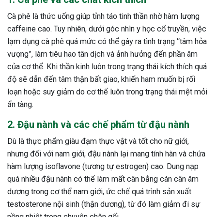
Cà phê là thức uống giúp tỉnh táo tinh thần nhờ hàm lượng
caffeine cao. Tuy nhiên, dưới góc nhìn y học cổ truyền, việc
lạm dụng cà phê quá mức có thể gây ra tình trạng “tâm hỏa
vượng”, làm tiêu hao tân dịch và ảnh hưởng đến phần âm
của cơ thể. Khi thần kinh luôn trong trạng thái kích thích quá
độ sẽ dẫn đến tâm thận bất giao, khiến ham muốn bị rối
loạn hoặc suy giảm do cơ thể luôn trong trạng thái mệt mỏi
ẩn tàng.
2. Đậu nành và các chế phẩm từ đậu nành
Dù là thực phẩm giàu đạm thực vật và tốt cho nữ giới,
nhưng đối với nam giới, đậu nành lại mang tính hàn và chứa
hàm lượng isoflavone (tương tự estrogen) cao. Dung nạp
quá nhiều đậu nành có thể làm mất cân bằng cán cân âm
dương trong cơ thể nam giới, ức chế quá trình sản xuất
testosterone nội sinh (thận dương), từ đó làm giảm đi sự
nồng nhiệt trong chuyện chăn gối.