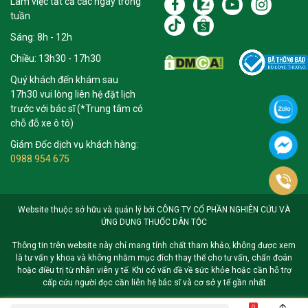
Làm việc tất cả các ngày trong
tuần
Sáng: 8h - 12h
Chiều: 13h30 - 17h30
Quý khách đến khám sau
17h30 vui lòng liên hệ đặt lịch
trước với bác sĩ (*Trung tâm có
chỗ đỗ xe ô tô)
Giám Đốc dịch vụ khách hàng:
0988 954 675
Website thuộc sở hữu và quản lý bởi CÔNG TY CỔ PHẦN NGHIÊN CỨU VÀ
ỨNG DỤNG THUỐC DÂN TỘC
Thông tin trên website này chỉ mang tính chất tham khảo; không được xem
là tư vấn y khoa và không nhằm mục đích thay thế cho tư vấn, chẩn đoán
hoặc điều trị từ nhân viên y tế. Khi có vấn đề về sức khỏe hoặc cần hỗ trợ
cấp cứu người đọc cần liên hệ bác sĩ và cơ sở y tế gần nhất
0