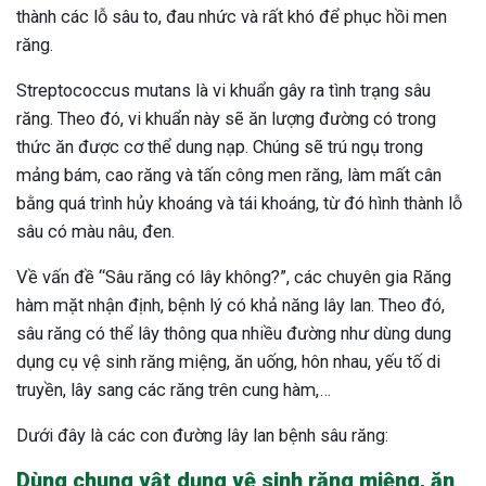
thành các lỗ sâu to, đau nhức và rất khó để phục hồi men
răng.
Streptococcus mutans là vi khuẩn gây ra tình trạng sâu
răng. Theo đó, vi khuẩn này sẽ ăn lượng đường có trong
thức ăn được cơ thể dung nạp. Chúng sẽ trú ngụ trong
mảng bám, cao răng và tấn công men răng, làm mất cân
bằng quá trình hủy khoáng và tái khoáng, từ đó hình thành lỗ
sâu có màu nâu, đen.
Về vấn đề “Sâu răng có lây không?”, các chuyên gia Răng
hàm mặt nhận định, bệnh lý có khả năng lây lan. Theo đó,
sâu răng có thể lây thông qua nhiều đường như dùng dung
dụng cụ vệ sinh răng miệng, ăn uống, hôn nhau, yếu tố di
truyền, lây sang các răng trên cung hàm,…
Dưới đây là các con đường lây lan bệnh sâu răng:
ừng Sau Sinh Có Tự Khỏi
ng? Thông Tin Cần Biết
Dùng chung vật dụng vệ sinh răng miệng, ăn