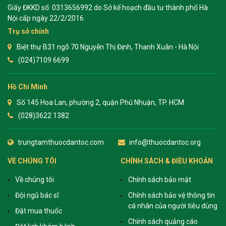
Giấy ĐKKD số: 0313656992 do Sở kế hoạch đầu tư thành phố Hà
Nội cấp ngày 22/2/2016
Trụ sở chính
Biệt thự B31 ngõ 70 Nguyễn Thị Định, Thanh Xuân - Hà Nội
(024)7109 6699
Hồ Chí Minh
Số 145 Hoa Lan, phường 2, quận Phú Nhuận, TP. HCM
(028)3622 1382
trungtamthuocdantoc.com
info@thuocdantoc.org
VỀ CHÚNG TÔI
CHÍNH SÁCH & ĐIỀU KHOẢN
Về chúng tôi
Chính sách bảo mật
Đội ngũ bác sĩ
Chính sách bảo vệ thông tin
cá nhân của người tiêu dùng
Đặt mua thuốc
Chính sách quảng cáo