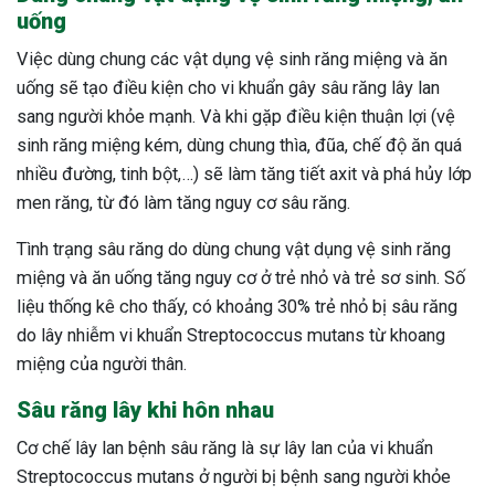
uống
ng sau sinh là tình trạng viêm da
tính phổ biến, khiến đôi bàn tay,
Việc dùng chung các vật dụng vệ sinh răng miệng và ăn
chân của chị em trở nên khô...
uống sẽ tạo điều kiện cho vi khuẩn gây sâu răng lây lan
sang người khỏe mạnh. Và khi gặp điều kiện thuận lợi (vệ
sinh răng miệng kém, dùng chung thìa, đũa, chế độ ăn quá
nhiều đường, tinh bột,…) sẽ làm tăng tiết axit và phá hủy lớp
men răng, từ đó làm tăng nguy cơ sâu răng.
Tình trạng sâu răng do dùng chung vật dụng vệ sinh răng
miệng và ăn uống tăng nguy cơ ở trẻ nhỏ và trẻ sơ sinh. Số
liệu thống kê cho thấy, có khoảng 30% trẻ nhỏ bị sâu răng
do lây nhiễm vi khuẩn Streptococcus mutans từ khoang
miệng của người thân.
Sâu răng lây khi hôn nhau
Cơ chế lây lan bệnh sâu răng là sự lây lan của vi khuẩn
Streptococcus mutans ở người bị bệnh sang người khỏe