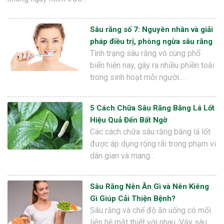
Sâu răng số 7: Nguyên nhân và giải
pháp điều trị, phòng ngừa sâu răng
Tình trạng sâu răng vô cùng phổ
biến hiện nay, gây ra nhiều phiền toái
trong sinh hoạt mỗi người.…
5 Cách Chữa Sâu Răng Bằng Lá Lốt
Hiệu Quả Đến Bất Ngờ
Các cách chữa sâu răng bằng lá lốt
được áp dụng rộng rãi trong phạm vi
dân gian và mang…
Sâu Răng Nên Ăn Gì và Nên Kiêng
Gì Giúp Cải Thiện Bệnh?
Sâu răng và chế độ ăn uống có mối
liên hệ mật thiết với nhau. Vậy sâu