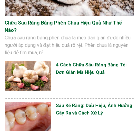
Chữa Sâu Răng Bằng Phèn Chua Hiệu Quả Như Thế
Nào?
Chữa sâu răng bằng phèn chua là mẹo dân gian được nhiều
người áp dụng và đạt hiệu quả rõ rệt. Phèn chua là nguyên
liệu dễ tìm mua, rẻ…
4 Cách Chữa Sâu Răng Bằng Tỏi
Đơn Giản Mà Hiệu Quả
Sâu Kẽ Răng: Dấu Hiệu, Ảnh Hưởng
Gây Ra và Cách Xử Lý