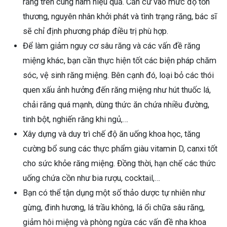
răng trên cung hàm hiệu quả. Căn cứ vào mức độ tổn
thương, nguyên nhân khởi phát và tình trạng răng, bác sĩ
sẽ chỉ định phương pháp điều trị phù hợp.
Để làm giảm nguy cơ sâu răng và các vấn đề răng
miệng khác, bạn cần thực hiện tốt các biện pháp chăm
sóc, vệ sinh răng miệng. Bên cạnh đó, loại bỏ các thói
quen xấu ảnh hưởng đến răng miệng như hút thuốc lá,
chải răng quá mạnh, dùng thức ăn chứa nhiều đường,
tinh bột, nghiến răng khi ngủ,…
Xây dựng và duy trì chế độ ăn uống khoa học, tăng
cường bổ sung các thực phẩm giàu vitamin D, canxi tốt
cho sức khỏe răng miệng. Đồng thời, hạn chế các thức
uống chứa cồn như bia rượu, cocktail,…
Bạn có thể tận dụng một số thảo dược tự nhiên như
gừng, đinh hương, lá trầu không, lá ổi chữa sâu răng,
giảm hôi miệng và phòng ngừa các vấn đề nha khoa