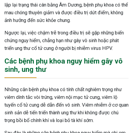
lập lại trạng thái cân bằng Âm Dương, bệnh phụ khoa có thể
ng sau sinh là tình trạng viêm da
mau chóng thuyên giảm và được điều trị dứt điểm, không
tính phổ biến, khiến đôi bàn tay,
ảnh hưởng đến sức khỏe chung.
chân của chị em trở nên khô...
Ngược lại, việc chậm trễ trong điều trị sẽ gặp những biến
chứng nguy hiểm, chẳng hạn như gây vô sinh hoặc phát
triển ung thư cổ tử cung ở người bị nhiễm virus HPV.
Các bệnh phụ khoa nguy hiểm gây vô
sinh, ung thư
Những căn bệnh phụ khoa có tính chất nghiêm trọng như
viêm dính tắc vòi trứng, viêm nội mạc tử cung, viêm lộ
tuyến cổ tử cung dễ dẫn đến vô sinh. Viêm nhiễm ở cơ quan
sinh sản dễ tiến triển thành ung thư khi không được chú
trọng bồi bổ chính khí và loại bỏ tà khí sớm.
Sau đây là những căn bệnh phụ khoa nguy hiểm mà chị em