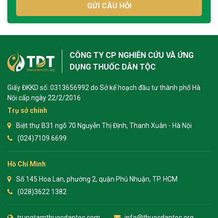
GỬI CÂU HỎI
CÔNG TY CP NGHIÊN CỨU VÀ ỨNG
DỤNG THUỐC DÂN TỘC
Giấy ĐKKD số: 0313656992 do Sở kế hoạch đầu tư thành phố Hà
Nội cấp ngày 22/2/2016
Trụ sở chính
Biệt thự B31 ngõ 70 Nguyễn Thị Định, Thanh Xuân - Hà Nội
(024)7109 6699
Hồ Chí Minh
Số 145 Hoa Lan, phường 2, quận Phú Nhuận, TP. HCM
(028)3622 1382
trungtamthuocdantoc.com
info@thuocdantoc.org