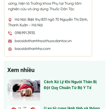
Xem nhiều
Cách Xử Lý Khi Người Thân Bị
Đột Quỵ Chuẩn Từ Bộ Y Tế
U xơ tử cung lành tính và thông