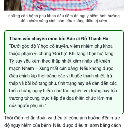
những căn bệnh phụ khoa đều tiềm ẩn nguy hiểm ảnh hưởng
đến chức năng sinh sản nếu không điều trị sớm
Tham vấn chuyên môn bởi Bác sĩ Đỗ Thanh Hà:
“Dưới góc độ Y học cổ truyền, viêm nhiễm phụ khoa
thuộc phạm vi chứng ‘Đới hạ’. Khi tạng Thận hư, tạng
Tỳ suy yếu kèm theo thấp nhiệt xâm nhập sẽ khiến
mạch Nhâm – Xung mất cân bằng. Nếu không được
điều chỉnh kịp thời bằng các vị thuốc thanh nhiệt, trừ
thấp và bồi bổ tạng phủ, tình trạng này sẽ dẫn đến các
biến chứng nguy hiểm như tắc nghẽn vòi trứng hay tổn
thương tử cung, trực tiếp đe dọa thiên chức làm mẹ
của người phụ nữ.”
Thời điểm chẩn đoán và điều trị cũng ảnh hưởng đến mức
ừng Sau Sinh Có Tự Khỏi
độ nguy hiểm của bệnh. Nếu được điều trị sớm bằng cách
ng? Thông Tin Cần Biết