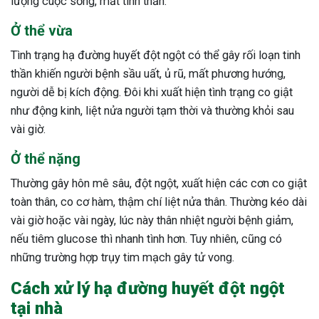
lượng cuộc sống, mất tinh thần.
ng sau sinh là tình trạng viêm da
Ở thể vừa
tính phổ biến, khiến đôi bàn tay,
chân của chị em trở nên khô...
Tình trạng hạ đường huyết đột ngột có thể gây rối loạn tinh
thần khiến người bệnh sầu uất, ủ rũ, mất phương hướng,
người dễ bị kích động. Đôi khi xuất hiện tình trạng co giật
như động kinh, liệt nửa người tạm thời và thường khỏi sau
vài giờ.
Ở thể nặng
Thường gây hôn mê sâu, đột ngột, xuất hiện các cơn co giật
toàn thân, co cơ hàm, thậm chí liệt nửa thân. Thường kéo dài
vài giờ hoặc vài ngày, lúc này thân nhiệt người bệnh giảm,
nếu tiêm glucose thì nhanh tình hơn. Tuy nhiên, cũng có
những trường hợp trụy tim mạch gây tử vong.
Cách xử lý hạ đường huyết đột ngột
tại nhà