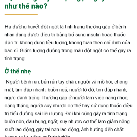
như thế nào?
Hạ đường huyết đột ngột là tình trạng thường gặp ở bệnh
nhân đang được điều trị bằng bổ sung insulin hoặc thuốc
đặc trị không đúng liều lượng, không tuân theo chỉ định của
bác sĩ. Giảm lượng đường trong máu đột ngột có thể gây ra
tình trạng:
Ở thể nhẹ
Người bệnh run, bủn rủn tay chân, người vã mồ hôi, chóng
mặt, tim đập nhanh, buồn ngủ, người lờ đờ, tim đập nhanh,
ngực đánh trống. Thường gặp ở người làm việc nặng nhọc,
căng thẳng, người suy nhược cơ thể hay sử dụng thuốc điều
trị tiểu đường sai liều lượng. Đôi khi cũng gây ra tình trạng
buồn nôn, đau bụng, ngất, suy nhược cơ thể làm giảm năng
ừng Sau Sinh Có Tự Khỏi
suất lao động, gây tai nạn lao động, ảnh hưởng đến chất
ng? Thông Tin Cần Biết