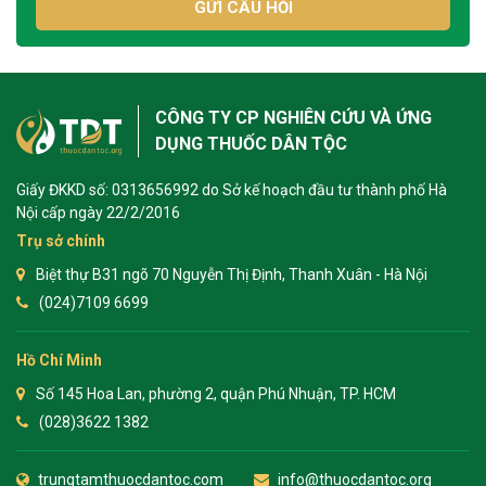
GỬI CÂU HỎI
CÔNG TY CP NGHIÊN CỨU VÀ ỨNG
DỤNG THUỐC DÂN TỘC
Giấy ĐKKD số: 0313656992 do Sở kế hoạch đầu tư thành phố Hà
Nội cấp ngày 22/2/2016
Trụ sở chính
Biệt thự B31 ngõ 70 Nguyễn Thị Định, Thanh Xuân - Hà Nội
(024)7109 6699
Hồ Chí Minh
Số 145 Hoa Lan, phường 2, quận Phú Nhuận, TP. HCM
(028)3622 1382
trungtamthuocdantoc.com
info@thuocdantoc.org