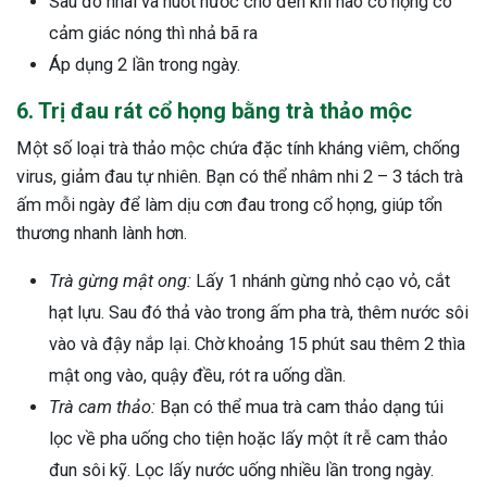
Sau đó nhai và nuốt nước cho đến khi nào cổ họng có
cảm giác nóng thì nhả bã ra
Áp dụng 2 lần trong ngày.
6. Trị đau rát cổ họng bằng trà thảo mộc
Một số loại trà thảo mộc chứa đặc tính kháng viêm, chống
virus, giảm đau tự nhiên. Bạn có thể nhâm nhi 2 – 3 tách trà
ấm mỗi ngày để làm dịu cơn đau trong cổ họng, giúp tổn
thương nhanh lành hơn.
Trà gừng mật ong:
Lấy 1 nhánh gừng nhỏ cạo vỏ, cắt
hạt lựu. Sau đó thả vào trong ấm pha trà, thêm nước sôi
vào và đậy nắp lại. Chờ khoảng 15 phút sau thêm 2 thìa
mật ong vào, quậy đều, rót ra uống dần.
Trà cam thảo:
Bạn có thể mua trà cam thảo dạng túi
lọc về pha uống cho tiện hoặc lấy một ít rễ cam thảo
đun sôi kỹ. Lọc lấy nước uống nhiều lần trong ngày.