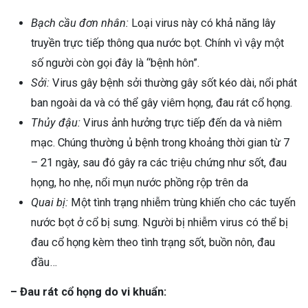
ng sau sinh là tình trạng viêm da
Bạch cầu đơn nhân:
Loại virus này có khả năng lây
tính phổ biến, khiến đôi bàn tay,
truyền trực tiếp thông qua nước bọt. Chính vì vậy một
chân của chị em trở nên khô...
số người còn gọi đây là “bệnh hôn”.
Sởi:
Virus gây bệnh sởi thường gây sốt kéo dài, nổi phát
ban ngoài da và có thể gây viêm họng, đau rát cổ họng.
Thủy đậu:
Virus ảnh hưởng trực tiếp đến da và niêm
mạc. Chúng thường ủ bệnh trong khoảng thời gian từ 7
– 21 ngày, sau đó gây ra các triệu chứng như sốt, đau
họng, ho nhẹ, nổi mụn nước phồng rộp trên da
Quai bị:
Một tình trạng nhiễm trùng khiến cho các tuyến
nước bọt ở cổ bị sưng. Người bị nhiễm virus có thể bị
đau cổ họng kèm theo tình trạng sốt, buồn nôn, đau
đầu…
– Đau rát cổ họng do vi khuẩn: