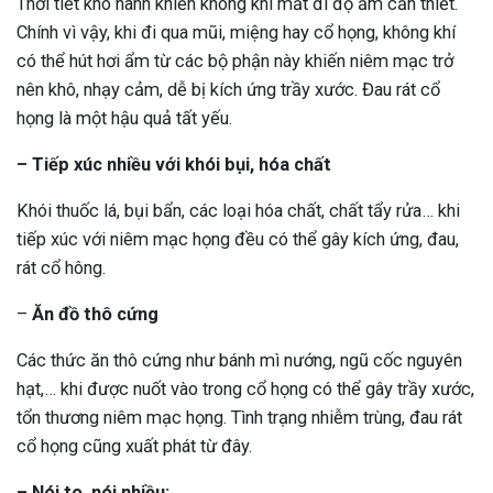
Thời tiết khô hanh khiến không khí mất đi độ ẩm cần thiết.
Chính vì vậy, khi đi qua mũi, miệng hay cổ họng, không khí
có thể hút hơi ẩm từ các bộ phận này khiến niêm mạc trở
nên khô, nhạy cảm, dễ bị kích ứng trầy xước. Đau rát cổ
họng là một hậu quả tất yếu.
– Tiếp xúc nhiều với khói bụi, hóa chất
Khói thuốc lá, bụi bẩn, các loại hóa chất, chất tẩy rửa… khi
tiếp xúc với niêm mạc họng đều có thể gây kích ứng, đau,
rát cổ hông.
–
Ăn đồ thô cứng
Các thức ăn thô cứng như bánh mì nướng, ngũ cốc nguyên
hạt,… khi được nuốt vào trong cổ họng có thể gây trầy xước,
tổn thương niêm mạc họng. Tình trạng nhiễm trùng, đau rát
cổ họng cũng xuất phát từ đây.
– Nói to, nói nhiều: