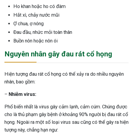
Ho khan hoặc ho có đàm
Hắt xì, chảy nước mũi
Ợ chua, ợ nóng
Đau đầu, nhức mỏi toàn thân
Buồn nôn hoặc nôn ói
Nguyên nhân gây đau rát cổ họng
Hiện tượng đau rát cổ họng có thể xảy ra do nhiều nguyên
nhân, bao gồm:
–
Nhiễm virus:
Phổ biến nhất là virus gây cảm lạnh, cảm cúm. Chúng được
cho là thủ phạm gây bệnh ở khoảng 90% người bị đau rát cổ
họng. Ngoài ra một số loại virus sau cũng có thể gây ra hiện
ừng Sau Sinh Có Tự Khỏi
tượng này, chẳng hạn ngư:
ng? Thông Tin Cần Biết