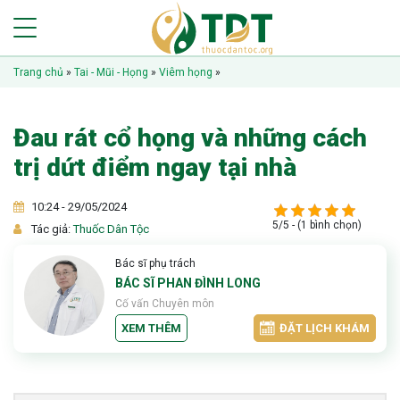
Trang chủ
»
Tai - Mũi - Họng
»
Viêm họng
»
Đau rát cổ họng và những cách
trị dứt điểm ngay tại nhà
10:24 - 29/05/2024
5/5 - (1 bình chọn)
Tác giả:
Thuốc Dân Tộc
Bác sĩ phụ trách
BÁC SĨ PHAN ĐÌNH LONG
Cố vấn Chuyên môn
XEM THÊM
ĐẶT LỊCH KHÁM