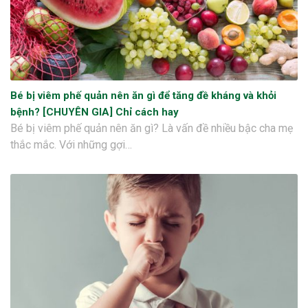
Bé bị viêm phế quản nên ăn gì để tăng đề kháng và khỏi
bệnh? [CHUYÊN GIA] Chỉ cách hay
Bé bị viêm phế quản nên ăn gì? Là vấn đề nhiều bậc cha mẹ
thắc mắc. Với những gợi…