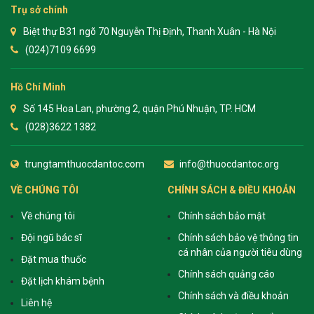
Trụ sở chính
Biệt thự B31 ngõ 70 Nguyễn Thị Định, Thanh Xuân - Hà Nội
(024)7109 6699
Hồ Chí Minh
Số 145 Hoa Lan, phường 2, quận Phú Nhuận, TP. HCM
(028)3622 1382
trungtamthuocdantoc.com
info@thuocdantoc.org
VỀ CHÚNG TÔI
CHÍNH SÁCH & ĐIỀU KHOẢN
Về chúng tôi
Chính sách bảo mật
Đội ngũ bác sĩ
Chính sách bảo vệ thông tin
cá nhân của người tiêu dùng
Đặt mua thuốc
Chính sách quảng cáo
Đặt lịch khám bệnh
Chính sách và điều khoản
Liên hệ