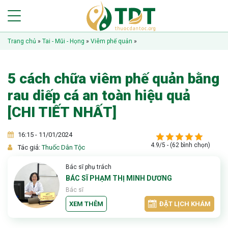
Trang chủ
»
Tai - Mũi - Họng
»
Viêm phế quản
»
5 cách chữa viêm phế quản bằng
rau diếp cá an toàn hiệu quả
[CHI TIẾT NHẤT]
16:15 - 11/01/2024
4.9/5 - (62 bình chọn)
Tác giả:
Thuốc Dân Tộc
Bác sĩ phụ trách
BÁC SĨ PHẠM THỊ MINH DƯƠNG
Bác sĩ
XEM THÊM
ĐẶT LỊCH KHÁM