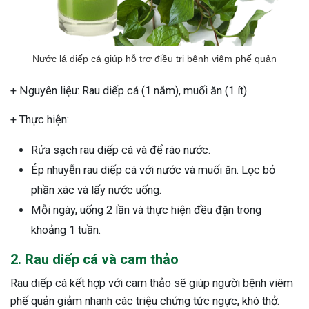
ng sau sinh là tình trạng viêm da
tính phổ biến, khiến đôi bàn tay,
chân của chị em trở nên khô...
Nước lá diếp cá giúp hỗ trợ điều trị bệnh viêm phế quản
+ Nguyên liệu: Rau diếp cá (1 nắm), muối ăn (1 ít)
+ Thực hiện:
Rửa sạch rau diếp cá và để ráo nước.
Ép nhuyễn rau diếp cá với nước và muối ăn. Lọc bỏ
phần xác và lấy nước uống.
Mỗi ngày, uống 2 lần và thực hiện đều đặn trong
khoảng 1 tuần.
2. Rau diếp cá và cam thảo
Rau diếp cá kết hợp với cam thảo sẽ giúp người bệnh viêm
phế quản giảm nhanh các triệu chứng tức ngực, khó thở.