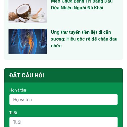
Mẹo Chữa Bệnh Trĩ Bằng Dầu
Dừa Nhiều Người Đã Khỏi
Ung thư tuyến tiền liệt di căn
xương: Hiểu gốc rễ để chặn đau
nhức
ĐẶT CÂU HỎI
Họ và tên
Tuổi