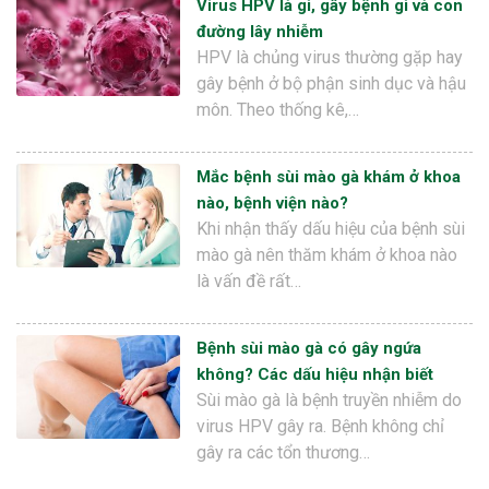
Virus HPV là gì, gây bệnh gì và con
đường lây nhiễm
HPV là chủng virus thường gặp hay
gây bệnh ở bộ phận sinh dục và hậu
môn. Theo thống kê,…
Mắc bệnh sùi mào gà khám ở khoa
nào, bệnh viện nào?
Khi nhận thấy dấu hiệu của bệnh sùi
mào gà nên thăm khám ở khoa nào
là vấn đề rất…
Bệnh sùi mào gà có gây ngứa
không? Các dấu hiệu nhận biết
Sùi mào gà là bệnh truyền nhiễm do
virus HPV gây ra. Bệnh không chỉ
gây ra các tổn thương…