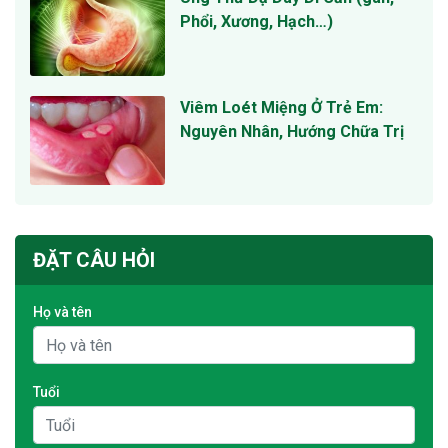
Phổi, Xương, Hạch…)
Viêm Loét Miệng Ở Trẻ Em:
Nguyên Nhân, Hướng Chữa Trị
ĐẶT CÂU HỎI
Họ và tên
Tuổi