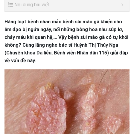
Nội dung bài viết
Hàng loạt bệnh nhân mắc bệnh sùi mào gà khiến cho
âm đạo bị ngứa ngáy, nổi những bông hoa như súp lơ,
chảy máu khi quan hệ,… Vậy bệnh sùi mào gà có tự khỏi
không? Cùng lắng nghe bác sĩ Huỳnh Thị Thúy Nga
(Chuyên khoa Da liễu, Bệnh viện Nhân dân 115) giải đáp
về vấn đề này.