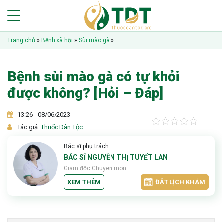
Trang chủ
»
Bệnh xã hội
»
Sùi mào gà
»
Bệnh sùi mào gà có tự khỏi
được không? [Hỏi – Đáp]
13:26 - 08/06/2023
Tác giả:
Thuốc Dân Tộc
Bác sĩ phụ trách
BÁC SĨ NGUYỄN THỊ TUYẾT LAN
Giám đốc Chuyên môn
XEM THÊM
ĐẶT LỊCH KHÁM