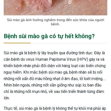
Sùi mào gà ảnh hưởng nghiêm trọng đến sức khỏe của người
bệnh.
Bệnh sùi mào gà có tự hết không?
Sùi mào gà là bệnh lý lây truyền qua đường tình dục. Đây là
căn bệnh do virus Human Papiloma Virus (HPV) gây ra và
khiến bệnh nhân phải đối diện với hàng loạt các biến chứng
nguy hiểm. Khi mắc bệnh sùi mào gà, bệnh nhân sẽ bị nổi
những nốt sẩn đỏ màu hồng nhạt ở âm đạo, lở loét miệng,…
Nhìn bên ngoài, những nốt sần giống như súp lơ, ban đầu
chỉ là những nốt mụn nhỏ, về sau tiến triển thành từng đám
lớn.
Thực tế, sùi mào gà là bệnh lý không thể tự khỏi mà phải áp