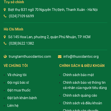
Trụ sở chính
Biệt thự B31 ngõ 70 Nguyễn Thị Định, Thanh Xuân - Hà Nội
(024)7109 6699
Hồ Chí Minh
Số 145 Hoa Lan, phường 2, quận Phú Nhuận, TP. HCM
(028)3622 1382
trungtamthuocdantoc.com
info@thuocdantoc.org
VỀ CHÚNG TÔI
CHÍNH SÁCH & ĐIỀU KHOẢN
Về chúng tôi
Chính sách bảo mật
Đội ngũ bác sĩ
Chính sách bảo vệ thông tin
cá nhân của người tiêu dùng
Đặt mua thuốc
Chính sách quảng cáo
Đặt lịch khám bệnh
Chính sách và điều khoản
Liên hệ
Chính sách vận chuyển