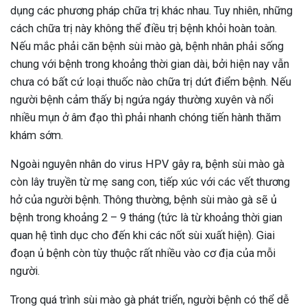
dụng các phương pháp chữa trị khác nhau. Tuy nhiên, những
cách chữa trị này không thể điều trị bệnh khỏi hoàn toàn.
Nếu mắc phải căn bệnh sùi mào gà, bệnh nhân phải sống
chung với bệnh trong khoảng thời gian dài, bởi hiện nay vẫn
chưa có bất cứ loại thuốc nào chữa trị dứt điểm bệnh. Nếu
người bệnh cảm thấy bị ngứa ngáy thường xuyên và nổi
nhiều mụn ở âm đạo thì phải nhanh chóng tiến hành thăm
khám sớm.
Ngoài nguyên nhân do virus HPV gây ra, bệnh sùi mào gà
còn lây truyền từ mẹ sang con, tiếp xúc với các vết thương
hở của người bệnh. Thông thường, bệnh sùi mào gà sẽ ủ
bệnh trong khoảng 2 – 9 tháng (tức là từ khoảng thời gian
quan hệ tình dục cho đến khi các nốt sùi xuất hiện). Giai
đoạn ủ bệnh còn tùy thuộc rất nhiều vào cơ địa của mỗi
người.
ừng Sau Sinh Có Tự Khỏi
Trong quá trình sùi mào gà phát triển, người bệnh có thể dễ
ng? Thông Tin Cần Biết