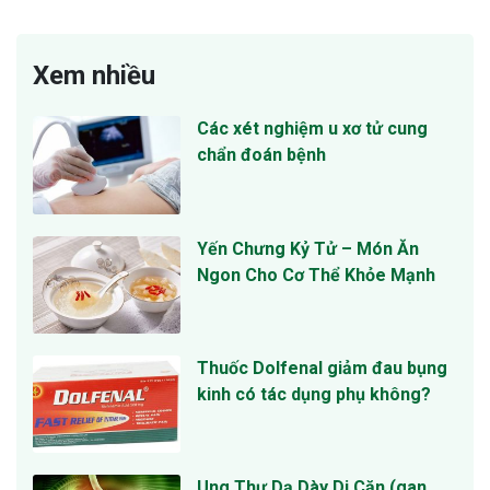
Xem nhiều
Các xét nghiệm u xơ tử cung
chẩn đoán bệnh
Yến Chưng Kỷ Tử – Món Ăn
Ngon Cho Cơ Thể Khỏe Mạnh
Thuốc Dolfenal giảm đau bụng
kinh có tác dụng phụ không?
Ung Thư Dạ Dày Di Căn (gan,