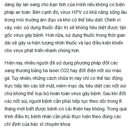
dàng lây lan sang cho bạn tình của mình nếu không có biện
ng sau sinh là tình trạng viêm da
pháp an toàn. Bên cạnh đó, virus HPV có khả năng sống lâu
tính phổ biến, khiến đôi bàn tay,
trong môi trường âm đạo và khó có thể tiêu diệt. Chính vì
chân của chị em trở nên khô...
vậy, việc sử dụng thuốc đặc trị sẽ không tiêu diệt được tận
gốc virus gây bệnh. Hơn nữa, sử dụng thuốc trong thời gian
dài sẽ gây ra hiện tượng nhờn thuốc và tạo điều kiện khiến
cho virus phát triển nhanh chóng hơn.
Hiện nay, nhiều người đã sử dụng phương pháp đốt các
sang thương bằng tia laser CO2 hay đốt điện nốt sùi mào
gà. Tuy nhiên, những cách chữa trị này chỉ có thể tác động
trực tiếp lên các bề mặt, niêm mạc da, tiêu diệt các nốt sùi
chứ không thể loại bỏ hoàn toàn virus gây bệnh. Sau khi đốt
các nốt sùi, người bệnh cần phải tiếp tục theo dõi trong 8
tháng mới biết được bệnh có cải thiện hay không. Trong quá
trình điều trị, bệnh nhân cần phải thực hiện theo đúng các
chỉ định của bác sĩ chuyên khoa.