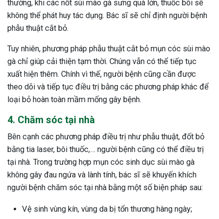
thường, khi các nốt sùi mào gà sưng quá lớn, thuốc bôi sẽ
không thể phát huy tác dụng. Bác sĩ sẽ chỉ định người bệnh
phẫu thuật cắt bỏ.
Tuy nhiên, phương pháp phẫu thuật cắt bỏ mụn cóc sùi mào
gà chỉ giúp cải thiện tạm thời. Chúng vẫn có thể tiếp tục
xuất hiện thêm. Chính vì thế, người bệnh cũng cần được
theo dõi và tiếp tục điều trị bằng các phương pháp khác để
loại bỏ hoàn toàn mầm mống gây bệnh.
4. Chăm sóc tại nhà
Bên cạnh các phương pháp điều trị như phẫu thuật, đốt bỏ
bằng tia laser, bôi thuốc,… người bệnh cũng có thể điều trị
tại nhà. Trong trường hợp mụn cóc sinh dục sùi mào gà
không gây đau ngứa và lành tính, bác sĩ sẽ khuyến khích
người bệnh chăm sóc tại nhà bằng một số biện pháp sau:
Vệ sinh vùng kín, vùng da bị tổn thương hàng ngày;