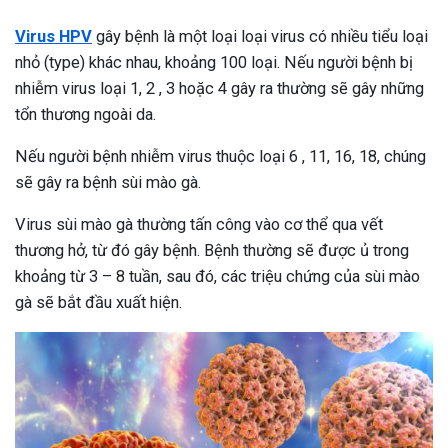
Virus HPV
gây bệnh là một loại loại virus có nhiều tiểu loại
nhỏ (type) khác nhau, khoảng 100 loại. Nếu người bệnh bị
nhiễm virus loại 1, 2 , 3 hoặc 4 gây ra thường sẽ gây những
tổn thương ngoài da.
Nếu người bệnh nhiễm virus thuộc loại 6 , 11, 16, 18, chúng
sẽ gây ra bệnh sùi mào gà.
Virus sùi mào gà thường tấn công vào cơ thể qua vết
thương hở, từ đó gây bệnh. Bệnh thường sẽ được ủ trong
khoảng từ 3 – 8 tuần, sau đó, các triệu chứng của sùi mào
gà sẽ bắt đầu xuất hiện.
ừng Sau Sinh Có Tự Khỏi
ng? Thông Tin Cần Biết