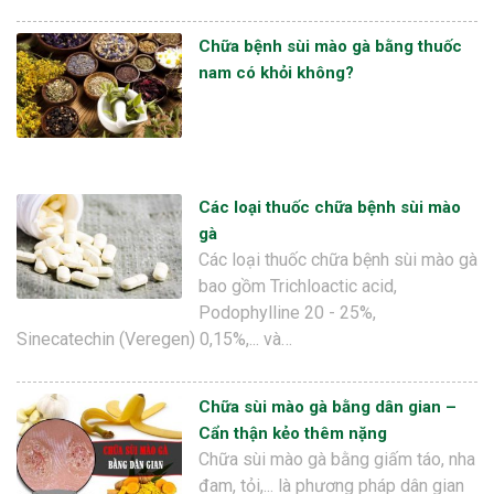
Chữa bệnh sùi mào gà bằng thuốc
nam có khỏi không?
Các loại thuốc chữa bệnh sùi mào
gà
Các loại thuốc chữa bệnh sùi mào gà
bao gồm Trichloactic acid,
Podophylline 20 - 25%,
Sinecatechin (Veregen) 0,15%,... và…
Chữa sùi mào gà bằng dân gian –
Cẩn thận kẻo thêm nặng
Chữa sùi mào gà bằng giấm táo, nha
đam, tỏi,... là phương pháp dân gian