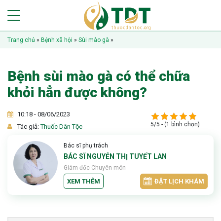
Trang chủ
»
Bệnh xã hội
»
Sùi mào gà
»
Bệnh sùi mào gà có thể chữa
khỏi hẳn được không?
10:18 - 08/06/2023
5/5 - (1 bình chọn)
Tác giả:
Thuốc Dân Tộc
Bác sĩ phụ trách
BÁC SĨ NGUYỄN THỊ TUYẾT LAN
Giám đốc Chuyên môn
XEM THÊM
ĐẶT LỊCH KHÁM