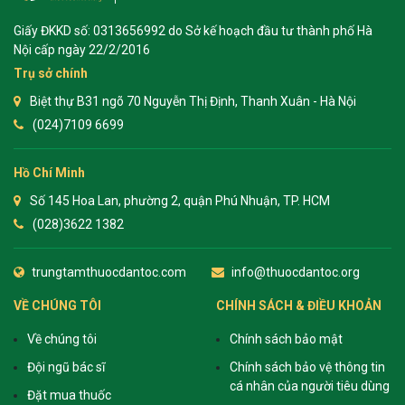
Giấy ĐKKD số: 0313656992 do Sở kế hoạch đầu tư thành phố Hà
Nội cấp ngày 22/2/2016
Trụ sở chính
Biệt thự B31 ngõ 70 Nguyễn Thị Định, Thanh Xuân - Hà Nội
(024)7109 6699
Hồ Chí Minh
Số 145 Hoa Lan, phường 2, quận Phú Nhuận, TP. HCM
(028)3622 1382
trungtamthuocdantoc.com
info@thuocdantoc.org
VỀ CHÚNG TÔI
CHÍNH SÁCH & ĐIỀU KHOẢN
Về chúng tôi
Chính sách bảo mật
Đội ngũ bác sĩ
Chính sách bảo vệ thông tin
cá nhân của người tiêu dùng
Đặt mua thuốc