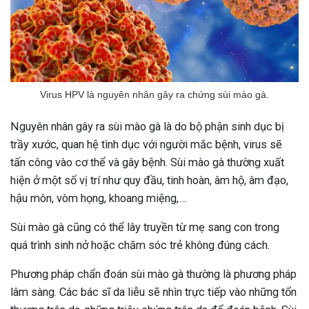
ng sau sinh là tình trạng viêm da
tính phổ biến, khiến đôi bàn tay,
chân của chị em trở nên khô...
Virus HPV là nguyên nhân gây ra chứng sùi mào gà.
Nguyên nhân gây ra sùi mào gà là do bộ phận sinh dục bị
trầy xước, quan hệ tình dục với người mắc bệnh, virus sẽ
tấn công vào cơ thể và gây bệnh. Sùi mào gà thường xuất
hiện ở một số vị trí như quy đầu, tinh hoàn, âm hộ, âm đạo,
hậu môn, vòm họng, khoang miệng,…
Sùi mào gà cũng có thể lây truyền từ mẹ sang con trong
quá trình sinh nở hoặc chăm sóc trẻ không đúng cách.
Phương pháp chẩn đoán sùi mào gà thường là phương pháp
lâm sàng. Các bác sĩ da liễu sẽ nhìn trực tiếp vào những tổn