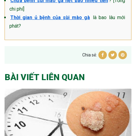
Chữa bệnh sùi mào gà hết bao nhiêu tiền
? [Tổng
chi phí]
Thời gian ủ bệnh của sùi mào gà
là bao lâu mới
phát?
Chia sẻ:
BÀI VIẾT LIÊN QUAN