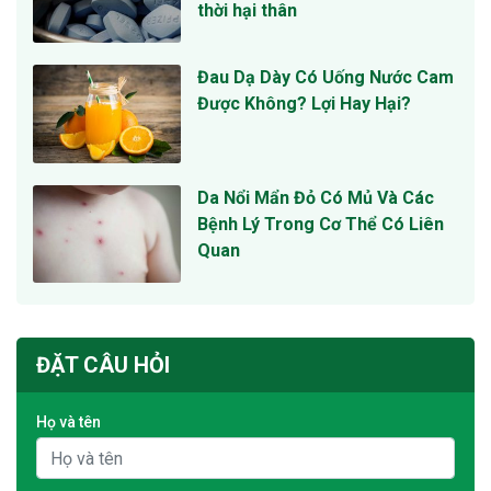
thời hại thân
Đau Dạ Dày Có Uống Nước Cam
Được Không? Lợi Hay Hại?
Da Nổi Mẩn Đỏ Có Mủ Và Các
Bệnh Lý Trong Cơ Thể Có Liên
Quan
ĐẶT CÂU HỎI
Họ và tên