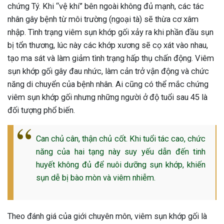
chứng Tý. Khi “vệ khí” bên ngoài không đủ mạnh, các tác
ng sau sinh là tình trạng viêm da
nhân gây bệnh từ môi trường (ngoại tà) sẽ thừa cơ xâm
tính phổ biến, khiến đôi bàn tay,
nhập. Tình trạng viêm sụn khớp gối xảy ra khi phần đầu sụn
chân của chị em trở nên khô...
bị tổn thương, lúc này các khớp xương sẽ cọ xát vào nhau,
tạo ma sát và làm giảm tình trạng hấp thụ chấn động. Viêm
sụn khớp gối gây đau nhức, làm cản trở vận động và chức
năng di chuyển của bệnh nhân. Ai cũng có thể mắc chứng
viêm sụn khớp gối nhưng những người ở độ tuổi sau 45 là
đối tượng phổ biến.
Can chủ cân, thận chủ cốt. Khi tuổi tác cao, chức
năng của hai tạng này suy yếu dẫn đến tinh
huyết không đủ để nuôi dưỡng sụn khớp, khiến
sụn dễ bị bào mòn và viêm nhiễm.
Theo đánh giá của giới chuyên môn, viêm sụn khớp gối là