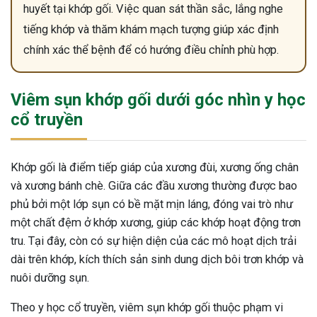
huyết tại khớp gối. Việc quan sát thần sắc, lắng nghe
tiếng khớp và thăm khám mạch tượng giúp xác định
chính xác thể bệnh để có hướng điều chỉnh phù hợp.
Viêm sụn khớp gối dưới góc nhìn y học
cổ truyền
Khớp gối là điểm tiếp giáp của xương đùi, xương ống chân
và xương bánh chè. Giữa các đầu xương thường được bao
phủ bởi một lớp sụn có bề mặt mịn láng, đóng vai trò như
một chất đệm ở khớp xương, giúp các khớp hoạt động trơn
tru. Tại đây, còn có sự hiện diện của các mô hoạt dịch trải
dài trên khớp, kích thích sản sinh dung dịch bôi trơn khớp và
nuôi dưỡng sụn.
ừng Sau Sinh Có Tự Khỏi
Theo y học cổ truyền, viêm sụn khớp gối thuộc phạm vi
ng? Thông Tin Cần Biết