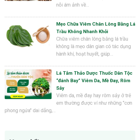
nỗi ám ảnh về…
Mẹo Chữa Viêm Chân Lông Bằng Lá
Trầu Không Nhanh Khỏi
Chữa viêm chân lông bằng lá trầu
không là mẹo dân gian có tác dụng
hành khí, hoạt huyết, giúp…
Lá Tắm Thảo Dược Thuốc Dân Tộc
“đánh Bay” Viêm Da, Mề Đay, Rôm
Sảy
Viêm da, mề đay hay rôm sảy ở trẻ
em thường được ví như những "cơn
phong ngứa" dai dẳng,…