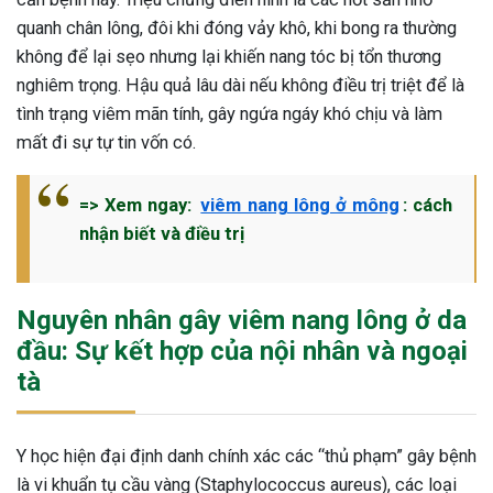
quanh chân lông, đôi khi đóng vảy khô, khi bong ra thường
ng sau sinh là tình trạng viêm da
tính phổ biến, khiến đôi bàn tay,
không để lại sẹo nhưng lại khiến nang tóc bị tổn thương
chân của chị em trở nên khô...
nghiêm trọng. Hậu quả lâu dài nếu không điều trị triệt để là
tình trạng viêm mãn tính, gây ngứa ngáy khó chịu và làm
mất đi sự tự tin vốn có.
=> Xem ngay:
viêm nang lông ở mông
: cách
nhận biết và điều trị
Nguyên nhân gây viêm nang lông ở da
đầu: Sự kết hợp của nội nhân và ngoại
tà
Y học hiện đại định danh chính xác các “thủ phạm” gây bệnh
là vi khuẩn tụ cầu vàng (Staphylococcus aureus), các loại