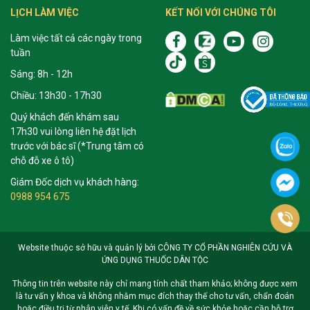
LỊCH LÀM VIỆC
KẾT NỐI VỚI CHÚNG TÔI
Làm việc tất cả các ngày trong
tuần
Sáng: 8h - 12h
Chiều: 13h30 - 17h30
Quý khách đến khám sau
17h30 vui lòng liên hệ đặt lịch
trước với bác sĩ (*Trung tâm có
chỗ đỗ xe ô tô)
Giám Đốc dịch vụ khách hàng:
0988 954 675
Website thuộc sở hữu và quản lý bởi CÔNG TY CỔ PHẦN NGHIÊN CỨU VÀ
ỨNG DỤNG THUỐC DÂN TỘC
Thông tin trên website này chỉ mang tính chất tham khảo; không được xem
là tư vấn y khoa và không nhằm mục đích thay thế cho tư vấn, chẩn đoán
hoặc điều trị từ nhân viên y tế. Khi có vấn đề về sức khỏe hoặc cần hỗ trợ