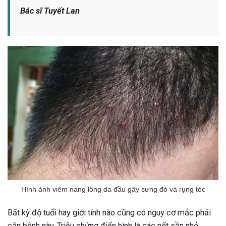
Bác sĩ Tuyết Lan
Hình ảnh viêm nang lông da đầu gây sưng đỏ và rụng tóc
ừng Sau Sinh Có Tự Khỏi
Bất kỳ độ tuổi hay giới tính nào cũng có nguy cơ mắc phải
ng? Thông Tin Cần Biết
căn bệnh này. Triệu chứng điển hình là các nốt sần nhỏ