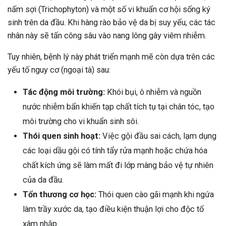
nấm sợi (Trichophyton) và một số vi khuẩn cơ hội sống ký
sinh trên da đầu. Khi hàng rào bảo vệ da bị suy yếu, các tác
nhân này sẽ tấn công sâu vào nang lông gây viêm nhiễm.
Tuy nhiên, bệnh lý này phát triển mạnh mẽ còn dựa trên các
yếu tố nguy cơ (ngoại tà) sau:
Tác động môi trường:
Khói bụi, ô nhiễm và nguồn
nước nhiễm bẩn khiến tạp chất tích tụ tại chân tóc, tạo
môi trường cho vi khuẩn sinh sôi.
Thói quen sinh hoạt:
Việc gội đầu sai cách, lạm dụng
các loại dầu gội có tính tẩy rửa mạnh hoặc chứa hóa
chất kích ứng sẽ làm mất đi lớp màng bảo vệ tự nhiên
của da đầu.
Tổn thương cơ học:
Thói quen cào gãi mạnh khi ngứa
làm trầy xước da, tạo điều kiện thuận lợi cho độc tố
xâm nhập.