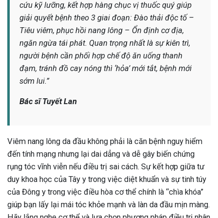
cứu kỹ lưỡng, kết hợp hàng chục vị thuốc quý giúp
giải quyết bệnh theo 3 giai đoạn: Đào thải độc tố –
Tiêu viêm, phục hồi nang lông – Ổn định cơ địa,
ngăn ngừa tái phát. Quan trọng nhất là sự kiên trì,
người bệnh cần phối hợp chế độ ăn uống thanh
đạm, tránh đồ cay nóng thì ‘hỏa’ mới tắt, bệnh mới
sớm lui.”
Bác sĩ Tuyết Lan
Viêm nang lông da đầu không phải là căn bệnh nguy hiểm
đến tính mạng nhưng lại dai dẳng và dễ gây biến chứng
rụng tóc vĩnh viễn nếu điều trị sai cách. Sự kết hợp giữa tư
duy khoa học của Tây y trong việc diệt khuẩn và sự tinh túy
của Đông y trong việc điều hòa cơ thể chính là “chìa khóa”
giúp bạn lấy lại mái tóc khỏe mạnh và làn da đầu mịn màng.
Hãy lắng nghe cơ thể và lựa chọn phương pháp điều trị nhân