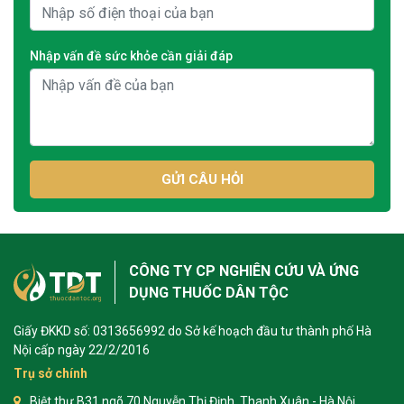
Nhập vấn đề sức khỏe cần giải đáp
GỬI CÂU HỎI
CÔNG TY CP NGHIÊN CỨU VÀ ỨNG
DỤNG THUỐC DÂN TỘC
Giấy ĐKKD số: 0313656992 do Sở kế hoạch đầu tư thành phố Hà
Nội cấp ngày 22/2/2016
Trụ sở chính
Biệt thự B31 ngõ 70 Nguyễn Thị Định, Thanh Xuân - Hà Nội