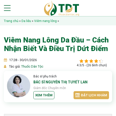
Trang chủ
»
Da liễu
»
Viêm nang lông
»
Viêm Nang Lông Da Đầu – Cách
Nhận Biết Và Điều Trị Dứt Điểm
17:28 - 30/01/2026
4.3/5 - (26 bình chọn)
Tác giả:
Thuốc Dân Tộc
Bác sĩ phụ trách
BÁC SĨ NGUYỄN THỊ TUYẾT LAN
Giám đốc Chuyên môn
XEM THÊM
ĐẶT LỊCH KHÁM