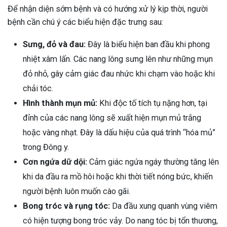
Để nhận diện sớm bệnh và có hướng xử lý kịp thời, người
bệnh cần chú ý các biểu hiện đặc trưng sau:
Sưng, đỏ và đau:
Đây là biểu hiện ban đầu khi phong
nhiệt xâm lấn. Các nang lông sưng lên như những mụn
đỏ nhỏ, gây cảm giác đau nhức khi chạm vào hoặc khi
chải tóc.
Hình thành mụn mủ:
Khi độc tố tích tụ nặng hơn, tại
đỉnh của các nang lông sẽ xuất hiện mụn mủ trắng
hoặc vàng nhạt. Đây là dấu hiệu của quá trình “hóa mủ”
trong Đông y.
Cơn ngứa dữ dội:
Cảm giác ngứa ngáy thường tăng lên
khi da đầu ra mồ hôi hoặc khi thời tiết nóng bức, khiến
người bệnh luôn muốn cào gãi.
Bong tróc và rụng tóc:
Da đầu xung quanh vùng viêm
có hiện tượng bong tróc vảy. Do nang tóc bị tổn thương,