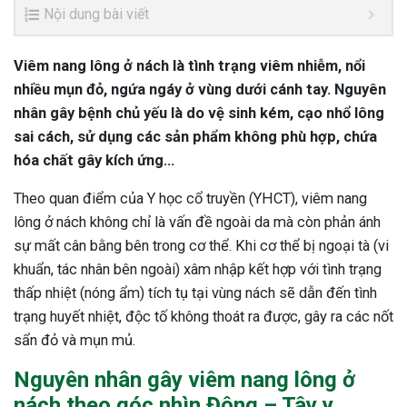
Nội dung bài viết
Viêm nang lông ở nách là tình trạng viêm nhiễm, nổi
nhiều mụn đỏ, ngứa ngáy ở vùng dưới cánh tay. Nguyên
nhân gây bệnh chủ yếu là do vệ sinh kém, cạo nhổ lông
sai cách, sử dụng các sản phẩm không phù hợp, chứa
hóa chất gây kích ứng…
Theo quan điểm của Y học cổ truyền (YHCT), viêm nang
lông ở nách không chỉ là vấn đề ngoài da mà còn phản ánh
sự mất cân bằng bên trong cơ thể. Khi cơ thể bị ngoại tà (vi
khuẩn, tác nhân bên ngoài) xâm nhập kết hợp với tình trạng
thấp nhiệt (nóng ẩm) tích tụ tại vùng nách sẽ dẫn đến tình
trạng huyết nhiệt, độc tố không thoát ra được, gây ra các nốt
sẩn đỏ và mụn mủ.
Nguyên nhân gây viêm nang lông ở
nách theo góc nhìn Đông – Tây y