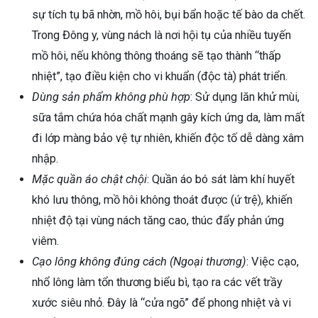
sự tích tụ bã nhờn, mồ hôi, bụi bẩn hoặc tế bào da chết.
Trong Đông y, vùng nách là nơi hội tụ của nhiều tuyến
mồ hôi, nếu không thông thoáng sẽ tạo thành “thấp
nhiệt”, tạo điều kiện cho vi khuẩn (độc tà) phát triển.
Dùng sản phẩm không phù hợp
: Sử dụng lăn khử mùi,
sữa tắm chứa hóa chất mạnh gây kích ứng da, làm mất
đi lớp màng bảo vệ tự nhiên, khiến độc tố dễ dàng xâm
nhập.
Mặc quần áo chật chội
: Quần áo bó sát làm khí huyết
khó lưu thông, mồ hôi không thoát được (ứ trệ), khiến
nhiệt độ tại vùng nách tăng cao, thúc đẩy phản ứng
viêm.
Cạo lông không đúng cách (Ngoại thương)
: Việc cạo,
nhổ lông làm tổn thương biểu bì, tạo ra các vết trầy
ừng Sau Sinh Có Tự Khỏi
xước siêu nhỏ. Đây là “cửa ngõ” để phong nhiệt và vi
ng? Thông Tin Cần Biết