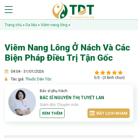
Trang chủ
»
Da liễu
»
Viêm nang lông
»
Viêm Nang Lông Ở Nách Và Các
Biện Pháp Điều Trị Tận Gốc
04:04 - 31/01/2026
5/5 - (3 bình chọn)
Tác giả:
Thuốc Dân Tộc
Bác sĩ phụ trách
BÁC SĨ NGUYỄN THỊ TUYẾT LAN
Giám đốc Chuyên môn
XEM THÊM
ĐẶT LỊCH KHÁM