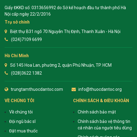
Giấy ĐKKD số: 0313656992 do Sở kế hoạch đầu tư thành phố Hà
Nội cấp ngày 22/2/2016
Trụ sở chính
Biệt thự B31 ngõ 70 Nguyễn Thị Định, Thanh Xuân - Hà Nội
(024)7109 6699
Hồ Chí Minh
Số 145 Hoa Lan, phường 2, quận Phú Nhuận, TP. HCM
(028)3622 1382
trungtamthuocdantoc.com
info@thuocdantoc.org
VỀ CHÚNG TÔI
CHÍNH SÁCH & ĐIỀU KHOẢN
Về chúng tôi
Chính sách bảo mật
Đội ngũ bác sĩ
Chính sách bảo vệ thông tin
cá nhân của người tiêu dùng
Đặt mua thuốc