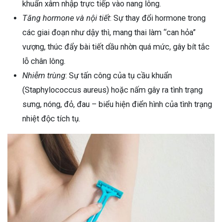
khuẩn xâm nhập trực tiếp vào nang lông.
ng sau sinh là tình trạng viêm da
Tăng hormone và nội tiết
: Sự thay đổi hormone trong
tính phổ biến, khiến đôi bàn tay,
các giai đoạn như dậy thì, mang thai làm “can hỏa”
chân của chị em trở nên khô...
vượng, thúc đẩy bài tiết dầu nhờn quá mức, gây bít tắc
lỗ chân lông.
Nhiễm trùng
: Sự tấn công của tụ cầu khuẩn
(Staphylococcus aureus) hoặc nấm gây ra tình trạng
sưng, nóng, đỏ, đau – biểu hiện điển hình của tình trạng
nhiệt độc tích tụ.