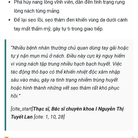
Phá hủy nang lông vĩnh viễn, dẫn đến tình trạng rụng
lông nách từng mảng.
Để lại sẹo lồi, sẹo thâm đen khiến vùng da dưới cánh
tay mất thẩm mỹ, gây tự ti trong giao tiếp.
“Nhiều bệnh nhân thường chủ quan dùng tay gãi hoặc
tự ý nặn mụn mủ ở nách. Điều này cực kỳ nguy hiểm
vì vùng nách tập trung nhiều hạch bạch huyết. Việc
tác động thô bạo có thể khiến nhiệt độc xâm nhập
sâu vào máu, gây ra tình trạng nhiễm trùng huyết
hoặc hình thành những vết sẹo thâm rất khó phục
hồi.”
[cite_start]
Thạc sĩ, Bác sĩ chuyên khoa I Nguyễn Thị
Tuyết Lan
[cite: 1, 10, 28]