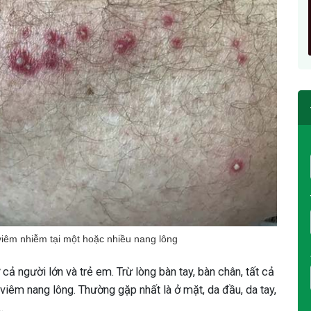
 viêm nhiễm tại một hoặc nhiều nang lông
cả người lớn và trẻ em. Trừ lòng bàn tay, bàn chân, tất cả
 viêm nang lông. Thường gặp nhất là ở mặt, da đầu, da tay,
.