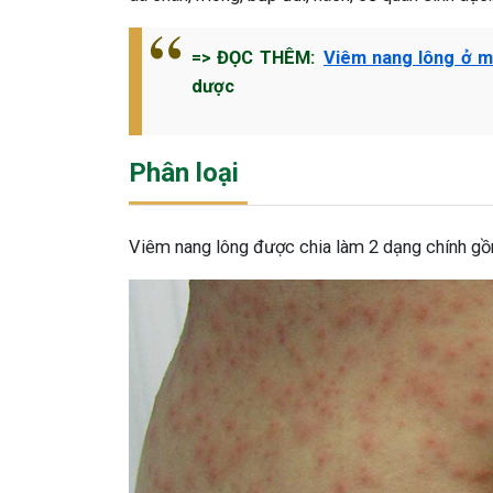
=> ĐỌC THÊM:
Viêm nang lông ở m
dược
Phân loại
Viêm nang lông được chia làm 2 dạng chính gồ