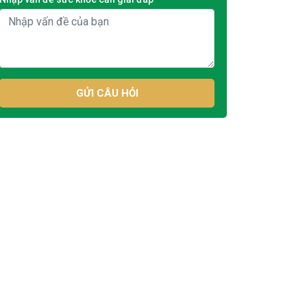
GỬI CÂU HỎI