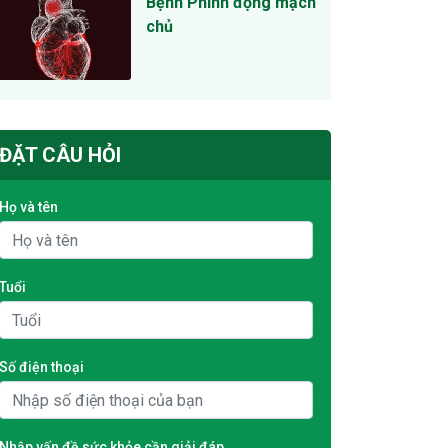
Bệnh Phình động mạch
chủ
ĐẶT CÂU HỎI
Họ và tên
Tuổi
Số điện thoại
Nhập vấn đề sức khỏe cần giải đáp