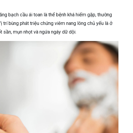
tăng bạch cầu ái toan là thể bệnh khá hiếm gặp, thường
trí bùng phát triệu chứng viêm nang lông chủ yếu là ở
ốt sần, mụn nhọt và ngứa ngáy dữ dội.