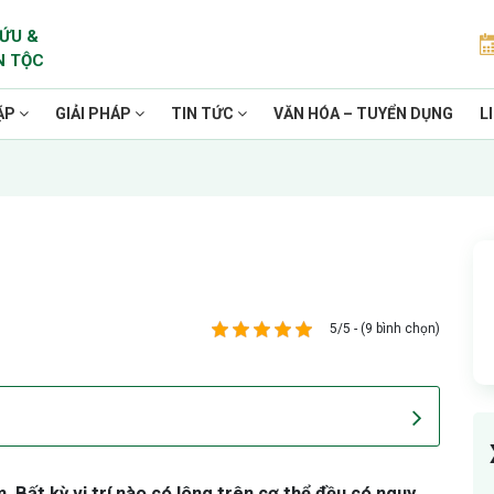
ỨU &
N TỘC
ẶP
GIẢI PHÁP
TIN TỨC
VĂN HÓA – TUYỂN DỤNG
L
5/5 - (9 bình chọn)
. Bất kỳ vị trí nào có lông trên cơ thể đều có nguy