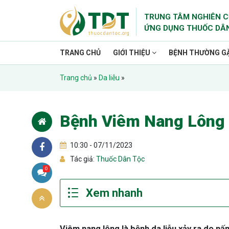
TRUNG TÂM NGHIÊN C
ỨNG DỤNG THUỐC DÂ
TRANG CHỦ
GIỚI THIỆU
BỆNH THƯỜNG G
Trang chủ
»
Da liễu
»
Bệnh Viêm Nang Lông
10:30 - 07/11/2023
Tác giả:
Thuốc Dân Tộc
0
Viêm nang lông là bệnh da liễu xảy ra do nấm