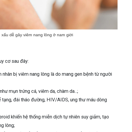
n xấu dễ gây viêm nang lông ở nam giới
uy cơ sau đây:
h nhân bị viêm nang lông là do mang gen bệnh từ người
như mụn trứng cá, viêm da, chàm da...;
 tạng, đái tháo đường, HIV/AIDS, ung thư máu dòng
roid khiến hệ thống miễn dịch tự nhiên suy giảm, tạo
ng lông;